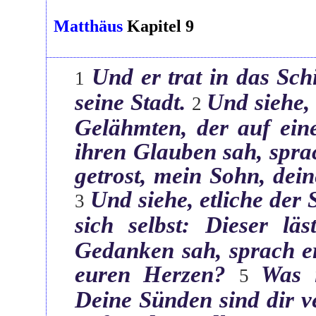
Matthäus
Kapitel
9
Und er trat in das Sch
‏1
seine Stadt.‎
Und siehe,
‏2
Gelähmten, der auf ein
ihren Glauben sah, spra
getrost, mein Sohn, dein
Und siehe, etliche der 
‏3
sich selbst: Dieser läs
Gedanken sah, sprach e
euren Herzen?‎
Was i
‏5
Deine Sünden sind dir v