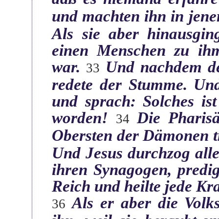
und machten ihn in jene
Als sie aber hinausgin
einen Menschen zu ih
war.‎
Und nachdem de
‏33
redete der Stumme. Und
und sprach: Solches ist
worden!‎
Die Pharis
‏34
Obersten der Dämonen tr
Und Jesus durchzog alle 
ihren Synagogen, predi
Reich und heilte jede Kr
Als er aber die Volk
‏36