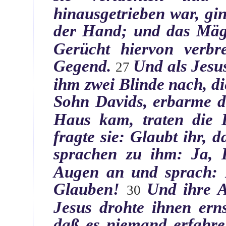
hinausgetrieben war, gin
der Hand; und das Mägd
Gerücht hiervon verbre
Gegend.‎
Und als Jesus
‏27
ihm zwei Blinde nach, d
Sohn Davids, erbarme d
Haus kam, traten die 
fragte sie: Glaubt ihr, 
sprachen zu ihm: Ja, 
Augen an und sprach:
Glauben!‎
Und ihre 
‏30
Jesus drohte ihnen erns
daß es niemand erfahre