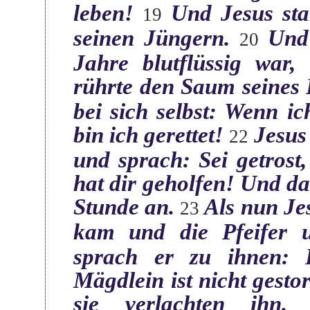
leben!‎
Und Jesus sta
‏19
seinen Jüngern.‎
Und 
‏20
Jahre blutflüssig war,
rührte den Saum seines K
bei sich selbst: Wenn ic
bin ich gerettet!‎
Jesus
‏22
und sprach: Sei getrost
hat dir geholfen! Und da
Stunde an.‎
Als nun Je
‏23
kam und die Pfeifer 
sprach er zu ihnen: 
Mägdlein ist nicht gesto
sie verlachten ihn.