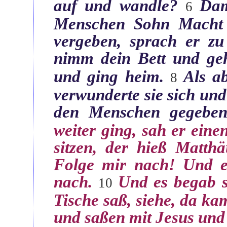
auf und wandle?‎
Dam
‏6
Menschen Sohn Macht 
vergeben, sprach er z
nimm dein Bett und ge
und ging heim.‎
Als a
‏8
verwunderte sie sich und
den Menschen gegeben
weiter ging, sah er eine
sitzen, der hieß Matth
Folge mir nach! Und e
nach.‎
Und es begab s
‏10
Tische saß, siehe, da ka
und saßen mit Jesus und 