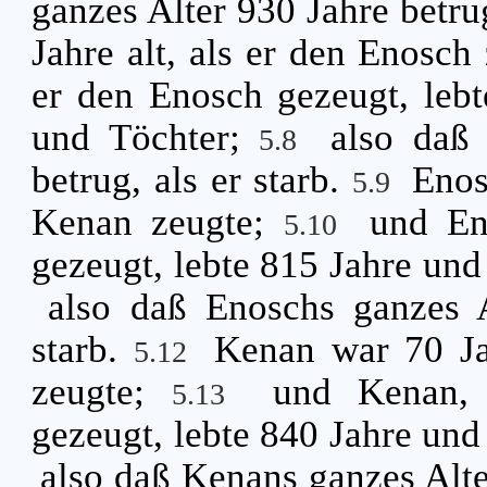
ganzes Alter 930 Jahre betrug
Jahre alt, als er den Enosch
er den Enosch gezeugt, leb
und Töchter;
also daß
5.8
betrug, als er starb.
Enos
5.9
Kenan zeugte;
und En
5.10
gezeugt, lebte 815 Jahre un
also daß Enoschs ganzes A
starb.
Kenan war 70 Jah
5.12
zeugte;
und Kenan, 
5.13
gezeugt, lebte 840 Jahre un
also daß Kenans ganzes Alter