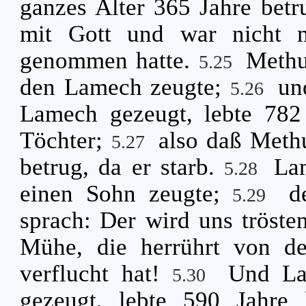
ganzes Alter 365 Jahre bet
mit Gott und war nicht m
genommen hatte.
Methu
5.25
den Lamech zeugte;
un
5.26
Lamech gezeugt, lebte 782
Töchter;
also daß Meth
5.27
betrug, da er starb.
Lam
5.28
einen Sohn zeugte;
d
5.29
sprach: Der wird uns tröste
Mühe, die herrührt von 
verflucht hat!
Und La
5.30
gezeugt, lebte 590 Jahre