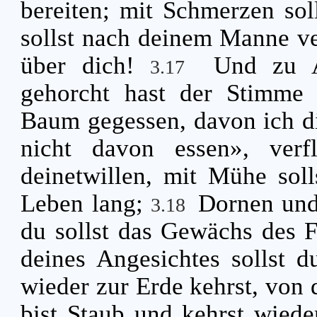
bereiten; mit Schmerzen sol
sollst nach deinem Manne ver
über dich!
Und zu A
3.17
gehorcht hast der Stimme
Baum gegessen, davon ich di
nicht davon essen», ver
deinetwillen, mit Mühe sol
Leben lang;
Dornen und 
3.18
du sollst das Gewächs des 
deines Angesichtes sollst d
wieder zur Erde kehrst, von
bist Staub und kehrst wied