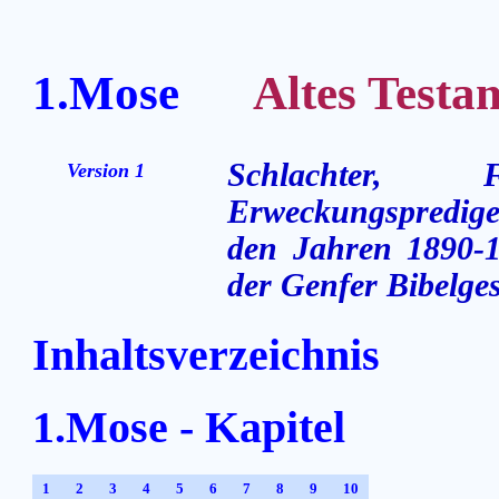
1.Mose
Altes Testame
Schlachter,
Version 1
Erweckungsprediger
den Jahren 1890-1
der Genfer Bibelges
Inhaltsverzeichnis
1.Mose - Kapitel
1
2
3
4
5
6
7
8
9
10