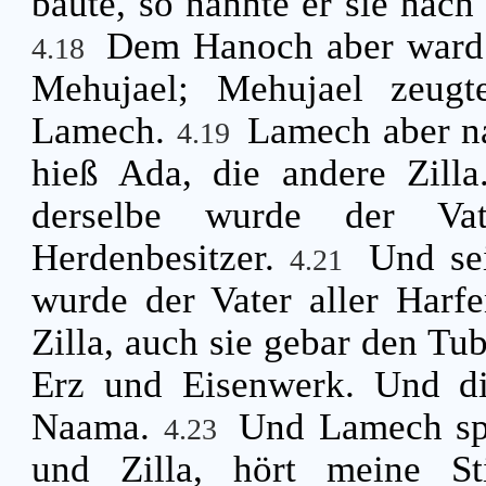
baute, so nannte er sie nac
Dem Hanoch aber ward 
4.18
Mehujael; Mehujael zeugt
Lamech.
Lamech aber na
4.19
hieß Ada, die andere Zill
derselbe wurde der Va
Herdenbesitzer.
Und sei
4.21
wurde der Vater aller Harf
Zilla, auch sie gebar den Tub
Erz und Eisenwerk. Und di
Naama.
Und Lamech sp
4.23
und Zilla, hört meine S