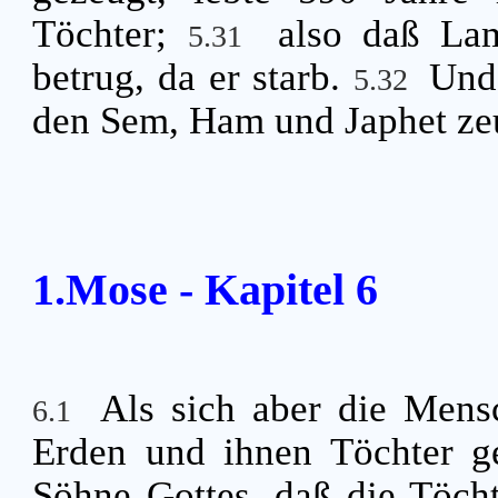
Töchter;
also daß La
5.31
betrug, da er starb.
Und 
5.32
den Sem, Ham und Japhet ze
1.Mose - Kapitel 6
Als sich aber die Men
6.1
Erden und ihnen Töchter 
Söhne Gottes, daß die Töch