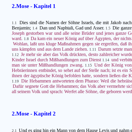
2.Mose - Kapitel 1
Dies sind die Namen der Söhne Israels, die mit Jakob nac
1.1
Benjamin;
Dan und Naphtali, Gad und Asser.
Die ganze
1.4
1.5
Joseph gestorben war und alle seine Brüder und jenes ganze G
ward.
Da kam ein neuer König auf über Ägypten, der nicht
1.8
Wohlan, laßt uns kluge Maßnahmen gegen sie ergreifen, daß ihr
uns kämpfen und aus dem Lande ziehen.
Darum setzte man 
1.11
Je mehr sie aber das Volk drückten, desto zahlreicher wurde
1.12
Kinder Israel durch Mißhandlungen zum Dienst
und verbitt
1.14
man sie unter Mißhandlungen zwang.
Und der König von 
1.15
Hebräerinnen entbindet, so sehet auf der Stelle nach; ist es ein So
ihnen der ägyptische König befohlen hatte, sondern ließen die 
Die Hebammen antworteten dem Pharao: Weil die hebräisch
1.19
Dafür segnete Gott die Hebammen; das Volk aber vermehrte si
all seinem Volk und sprach: Werfet alle Söhne, die geboren werden
2.Mose - Kapitel 2
Und es ging hin ein Mann von dem Hause Levis und nahm e
2.1