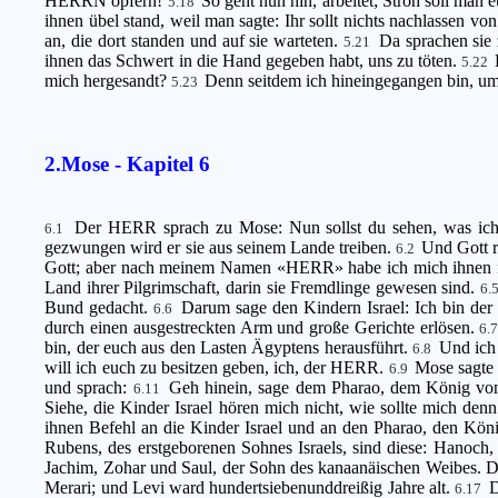
HERRN opfern!
So geht nun hin, arbeitet; Stroh soll man 
5.18
ihnen übel stand, weil man sagte: Ihr sollt nichts nachlassen von 
an, die dort standen und auf sie warteten.
Da sprachen sie
5.21
ihnen das Schwert in die Hand gegeben habt, uns zu töten.
5.22
mich hergesandt?
Denn seitdem ich hineingegangen bin, um 
5.23
2.Mose - Kapitel 6
Der HERR sprach zu Mose: Nun sollst du sehen, was ich 
6.1
gezwungen wird er sie aus seinem Lande treiben.
Und Gott r
6.2
Gott; aber nach meinem Namen «HERR» habe ich mich ihnen n
Land ihrer Pilgrimschaft, darin sie Fremdlinge gewesen sind.
6.
Bund gedacht.
Darum sage den Kindern Israel: Ich bin der
6.6
durch einen ausgestreckten Arm und große Gerichte erlösen.
6.
bin, der euch aus den Lasten Ägyptens herausführt.
Und ich
6.8
will ich euch zu besitzen geben, ich, der HERR.
Mose sagte 
6.9
und sprach:
Geh hinein, sage dem Pharao, dem König von 
6.11
Siehe, die Kinder Israel hören mich nicht, wie sollte mich de
ihnen Befehl an die Kinder Israel und an den Pharao, den Kön
Rubens, des erstgeborenen Sohnes Israels, sind diese: Hanoch
Jachim, Zohar und Saul, der Sohn des kanaanäischen Weibes. D
Merari; und Levi ward hundertsiebenunddreißig Jahre alt.
D
6.17