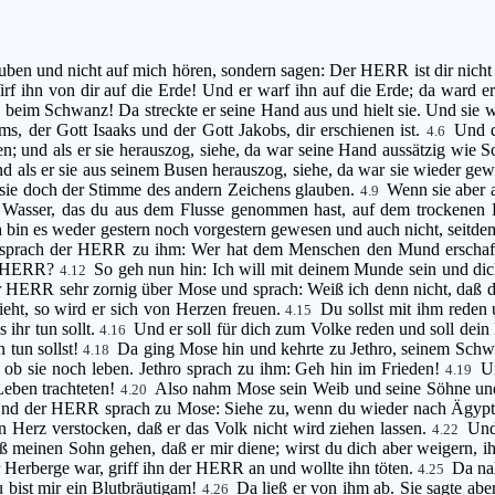
uben und nicht auf mich hören, sondern sagen: Der HERR ist dir nicht
irf ihn von dir auf die Erde! Und er warf ihn auf die Erde; da ward 
beim Schwanz! Da streckte er seine Hand aus und hielt sie. Und sie 
s, der Gott Isaaks und der Gott Jakobs, dir erschienen ist.
Und d
4.6
n; und als er sie herauszog, siehe, da war seine Hand aussätzig wie 
d als er sie aus seinem Busen herauszog, siehe, da war sie wieder gew
n sie doch der Stimme des andern Zeichens glauben.
Wenn sie aber 
4.9
s Wasser, das du aus dem Flusse genommen hast, auf dem trockenen
bin es weder gestern noch vorgestern gewesen und auch nicht, seitde
sprach der HERR zu ihm: Wer hat dem Menschen den Mund erschaff
er HERR?
So geh nun hin: Ich will mit deinem Munde sein und dic
4.12
 HERR sehr zornig über Mose und sprach: Weiß ich denn nicht, daß d
ieht, so wird er sich von Herzen freuen.
Du sollst mit ihm reden 
4.15
ihr tun sollt.
Und er soll für dich zum Volke reden und soll dein M
4.16
 tun sollst!
Da ging Mose hin und kehrte zu Jethro, seinem Schwi
4.18
 ob sie noch leben. Jethro sprach zu ihm: Geh hin im Frieden!
U
4.19
Leben trachteten!
Also nahm Mose sein Weib und seine Söhne und 
4.20
nd der HERR sprach zu Mose: Siehe zu, wenn du wieder nach Ägypt
in Herz verstocken, daß er das Volk nicht wird ziehen lassen.
Und
4.22
ß meinen Sohn gehen, daß er mir diene; wirst du dich aber weigern, ihn
r Herberge war, griff ihn der HERR an und wollte ihn töten.
Da na
4.25
 bist mir ein Blutbräutigam!
Da ließ er von ihm ab. Sie sagte a
4.26