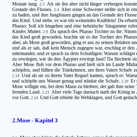
Monate lang.
Als sie ihn aber nicht länger verbergen konnt
2.3
Gestade des Flusses.
Aber seine Schwester stellte sich in e
2.4
zu baden, und ihre Jungfrauen gingen an das Gestade des Flusses;
das Kind. Und siehe, es war ein weinendes Knäblein! Da erbarmt
Pharao: Soll ich hingehen und eine hebräische Säugamme rufen
Kindes Mutter.
Da sprach des Pharao Tochter zu ihr: Nimm 
2.9
das Kind groß geworden, brachte sie es der Tochter des Phara
aber, als Mose groß geworden, ging er aus zu seinen Brüdern und
und als er sah, daß kein Mensch zugegen war, erschlug er den
miteinander, und er sprach zu dem Schuldigen: Warum schlägst
zu erwürgen, wie du den Ägypter erwürgt hast? Da fürchtete si
Aber Mose floh vor dem Pharao und hielt sich im Lande Midia
schöpfen, und füllten die Tränkrinnen, um ihres Vaters Schafe z
Und als sie zu ihrem Vater Reguel kamen, sprach er: War
2.18
und schöpfte uns Wasser genug und tränkte die Schafe.
Er 
2.20
Mose willigte ein, bei dem Mann zu bleiben; der gab ihm seine
fremden Land.
Aber viele Tage darnach starb der König in 
2.23
vor Gott.
Und Gott erhörte ihr Wehklagen, und Gott gedac
2.24
2.Mose - Kapitel 3