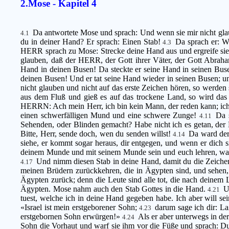
2.Mose - Kapitel 4
Da antwortete Mose und sprach: Und wenn sie mir nicht gla
4.1
du in deiner Hand? Er sprach: Einen Stab!
Da sprach er: W
4.3
HERR sprach zu Mose: Strecke deine Hand aus und ergreife sie 
glauben, daß der HERR, der Gott ihrer Väter, der Gott Abraham
Hand in deinen Busen! Da steckte er seine Hand in seinen Buse
deinen Busen! Und er tat seine Hand wieder in seinen Busen; un
nicht glauben und nicht auf das erste Zeichen hören, so werde
aus dem Fluß und gieß es auf das trockene Land, so wird da
HERRN: Ach mein Herr, ich bin kein Mann, der reden kann; ich 
einen schwerfälligen Mund und eine schwere Zunge!
Da 
4.11
Sehenden, oder Blinden gemacht? Habe nicht ich es getan, d
Bitte, Herr, sende doch, wen du senden willst!
Da ward der
4.14
siehe, er kommt sogar heraus, dir entgegen, und wenn er dich s
deinem Munde und mit seinem Munde sein und euch lehren, was 
Und nimm diesen Stab in deine Hand, damit du die Zeichen
4.17
meinen Brüdern zurückkehren, die in Ägypten sind, und sehen,
Ägypten zurück; denn die Leute sind alle tot, die nach deinem 
Ägypten. Mose nahm auch den Stab Gottes in die Hand.
U
4.21
tuest, welche ich in deine Hand gegeben habe. Ich aber will se
«Israel ist mein erstgeborener Sohn;
darum sage ich dir: La
4.23
erstgebornen Sohn erwürgen!»
Als er aber unterwegs in de
4.24
Sohn die Vorhaut und warf sie ihm vor die Füße und sprach: Du