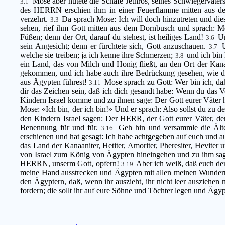
Mose aber hütete die Schafe Jethros, seines Schwiegervater
3.1
des HERRN erschien ihm in einer Feuerflamme mitten aus de
verzehrt.
Da sprach Mose: Ich will doch hinzutreten und di
3.3
sehen, rief ihm Gott mitten aus dem Dornbusch und sprach: M
Füßen; denn der Ort, darauf du stehest, ist heiliges Land!
Un
3.6
sein Angesicht; denn er fürchtete sich, Gott anzuschauen.
3.7
welche sie treiben; ja ich kenne ihre Schmerzen;
und ich bin
3.8
ein Land, das von Milch und Honig fließt, an den Ort der Kanaan
gekommen, und ich habe auch ihre Bedrückung gesehen, wie d
aus Ägypten führest!
Mose sprach zu Gott: Wer bin ich, da
3.11
dir das Zeichen sein, daß ich dich gesandt habe: Wenn du das V
Kindern Israel komme und zu ihnen sage: Der Gott eurer Väter 
Mose: «Ich bin, der ich bin!» Und er sprach: Also sollst du zu d
den Kindern Israel sagen: Der HERR, der Gott eurer Väter, de
Benennung für und für.
Geh hin und versammle die Älte
3.16
erschienen und hat gesagt: Ich habe achtgegeben auf euch und a
das Land der Kanaaniter, Hetiter, Amoriter, Pheresiter, Heviter 
von Israel zum König von Ägypten hineingehen und zu ihm sage
HERRN, unserm Gott, opfern!
Aber ich weiß, daß euch de
3.19
meine Hand ausstrecken und Ägypten mit allen meinen Wundern s
den Ägyptern, daß, wenn ihr auszieht, ihr nicht leer ausziehen
fordern; die sollt ihr auf eure Söhne und Töchter legen und Ägy