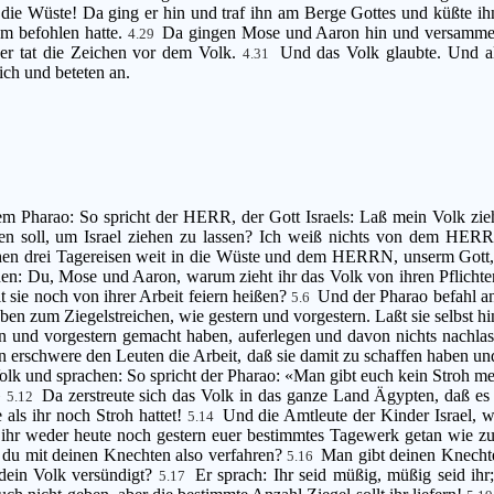
ie Wüste! Da ging er hin und traf ihn am Berge Gottes und küßte ih
ihm befohlen hatte.
Da gingen Mose und Aaron hin und versammelte
4.29
 er tat die Zeichen vor dem Volk.
Und das Volk glaubte. Und al
4.31
ch und beteten an.
 Pharao: So spricht der HERR, der Gott Israels: Laß mein Volk ziehe
n soll, um Israel ziehen zu lassen? Ich weiß nichts von dem HERRN,
hen drei Tagereisen weit in die Wüste und dem HERRN, unserm Gott, o
n: Du, Mose und Aaron, warum zieht ihr das Volk von ihren Pflichte
t sie noch von ihrer Arbeit feiern heißen?
Und der Pharao befahl a
5.6
eben zum Ziegelstreichen, wie gestern und vorgestern. Laßt sie selbst
ern und vorgestern gemacht haben, auferlegen und davon nichts nachl
 erschwere den Leuten die Arbeit, daß sie damit zu schaffen haben und
Volk und sprachen: So spricht der Pharao: «Man gibt euch kein Stroh m
»
Da zerstreute sich das Volk in das ganze Land Ägypten, daß es 
5.12
 als ihr noch Stroh hattet!
Und die Amtleute der Kinder Israel, we
5.14
ihr weder heute noch gestern euer bestimmtes Tagewerk getan wie z
 du mit deinen Knechten also verfahren?
Man gibt deinen Knechte
5.16
dein Volk versündigt?
Er sprach: Ihr seid müßig, müßig seid ih
5.17