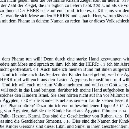
euch nicht geben, aber die bestimmte Anzahl Ziegel sollt ihr liefern!
5.1
der Zahl der Ziegel, die ihr täglich zu liefern habt.
Und als sie v
5.20
 zu ihnen: Der HERR sehe auf euch und richte es, daß ihr uns vor d
Da wandte sich Mose an den HERRN und sprach: Herr, warum lässest 
mit dem Pharao in deinem Namen zu reden, hat er dieses Volk schlecht b
dem Pharao tun will! Denn durch eine starke Hand gezwungen wird 
edete mit Mose und sprach zu ihm: Ich bin der HERR;
ich bin Abr
6.3
icht geoffenbart.
Auch habe ich meinen Bund mit ihnen aufgerich
6.4
Und ich habe auch das Seufzen der Kinder Israel gehört, weil die 
5
 HERR und will euch aus den Lasten Ägyptens herausführen und will 
Und ich will euch mir zum Volk annehmen und will euer Gott sein; d
7
 will euch in das Land bringen, darüber ich meine Hand aufgehoben h
solches den Kindern Israel. Sie aber hörten nicht auf ihn vor Mißmut u
Ägypten, daß er die Kinder Israel aus seinem Lande ziehen lasse!
6
nn der Pharao hören? Dazu bin ich von unbeschnittenen Lippen!
A
6.13
ig von Ägypten, daß sie die Kinder Israel aus Ägypten führeten.
6.14
, Pallu, Hezron, Karmi. Das sind die Geschlechter von Ruben.
Di
6.15
as sind die Geschlechter Simeons.
Dies sind die Namen der Kinde
6.16
ie Kinder Gersons sind diese: Libni und Simei in ihren Geschlechtern