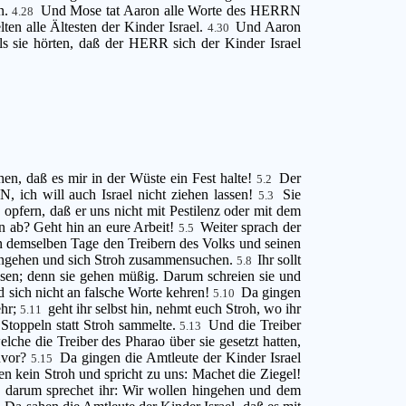
n.
Und Mose tat Aaron alle Worte des HERRN
4.28
n alle Ältesten der Kinder Israel.
Und Aaron
4.30
s sie hörten, daß der HERR sich der Kinder Israel
n, daß es mir in der Wüste ein Fest halte!
Der
5.2
 ich will auch Israel nicht ziehen lassen!
Sie
5.3
pfern, daß er uns nicht mit Pestilenz oder mit dem
n ab? Geht hin an eure Arbeit!
Weiter sprach der
5.5
n demselben Tage den Treibern des Volks und seinen
 hingehen und sich Stroh zusammensuchen.
Ihr sollt
5.8
assen; denn sie gehen müßig. Darum schreien sie und
 sich nicht an falsche Worte kehren!
Da gingen
5.10
ehr;
geht ihr selbst hin, nehmt euch Stroh, wo ihr
5.11
Stoppeln statt Stroh sammelte.
Und die Treiber
5.13
lche die Treiber des Pharao über sie gesetzt hatten,
uvor?
Da gingen die Amtleute der Kinder Israel
5.15
n kein Stroh und spricht zu uns: Machet die Ziegel!
r; darum sprechet ihr: Wir wollen hingehen und dem