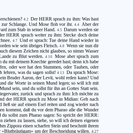
 erschienen?
Der HERR sprach zu ihm: Was hast
4.2
er zur Schlange. Und Mose floh vor ihr.
Aber der
4.4
ward zum Stab in seiner Hand.
Darum werden sie
4.5
er HERR sprach weiter zu ihm: Stecke doch deine
Schnee.
Und er sprach: Tue deine Hand wieder in
4.7
orden wie sein übriges Fleisch.
Wenn sie nun dir
4.8
auch diesem Zeichen nicht glauben, so nimm Wasser
 Lande zu Blut werden.
Mose aber sprach zum
4.10
m du mit deinem Knechte geredet hast; denn ich habe
en, oder wer hat den Stummen, oder Tauben, oder
h lehren, was du sagen sollst!
Da sprach Mose:
4.13
ein Bruder Aaron, der Levit, wohl reden kann? Und
und die Worte in seinen Mund legen; so will ich mit
und sein, und du sollst für ihn an Gottes Statt sein.
egervater, zurück und sprach zu ihm: Ich möchte zu
nd der HERR sprach zu Mose in Midian: Geh nach
ließ sie auf einem Esel reiten und zog wieder nach
en kommst, daß du vor dem Pharao alle die Wunder
 du sollst zum Pharao sagen: So spricht der HERR:
 ziehen zu lassen, siehe, so will ich deinen eigenen
hm Zippora einen scharfen Stein und beschnitt ihrem
ber «Blutbräutigam» um der Beschneidung willen.
4.27