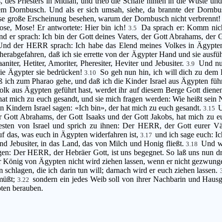
s, des Priesters in Midian, und trieb die Schafe hinten in die Wüste 
m Dornbusch. Und als er sich umsah, siehe, da brannte der Dornbu
ese große Erscheinung besehen, warum der Dornbusch nicht verbrennt
ose, Mose! Er antwortete: Hier bin ich!
Da sprach er: Komm nich
3.5
d er sprach: Ich bin der Gott deines Vaters, der Gott Abrahams, der
Und der HERR sprach: Ich habe das Elend meines Volkes in Ägypten 
 herabgefahren, daß ich sie errette von der Ägypter Hand und sie ausfü
iter, Hetiter, Amoriter, Pheresiter, Heviter und Jebusiter.
Und nun
3.9
ie Ägypter sie bedrücken!
So geh nun hin, ich will dich zu dem 
3.10
ß ich zum Pharao gehe, und daß ich die Kinder Israel aus Ägypten fü
olk aus Ägypten geführt hast, werdet ihr auf diesem Berge Gott diene
hat mich zu euch gesandt, und sie mich fragen werden: Wie heißt sein
en Kindern Israel sagen: «Ich bin», der hat mich zu euch gesandt.
U
3.15
r Gott Abrahams, der Gott Isaaks und der Gott Jakobs, hat mich zu 
sten von Israel und sprich zu ihnen: Der HERR, der Gott eurer Vät
uf das, was euch in Ägypten widerfahren ist,
und ich sage euch: I
3.17
und Jebusiter, in das Land, das von Milch und Honig fließt.
Und we
3.18
n: Der HERR, der Hebräer Gott, ist uns begegnet. So laß uns nun dr
r König von Ägypten nicht wird ziehen lassen, wenn er nicht gezwung
chlagen, die ich darin tun will; darnach wird er euch ziehen lassen.
 müßt;
sondern ein jedes Weib soll von ihrer Nachbarin und Hausg
3.22
pten berauben.