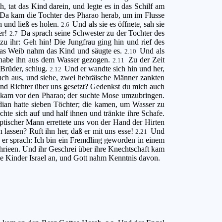
, tat das Kind darein, und legte es in das Schilf am
Da kam die Tochter des Pharao herab, um im Flusse
n und ließ es holen.
Und als sie es öffnete, sah sie
2.6
er!
Da sprach seine Schwester zu der Tochter des
2.7
zu ihr: Geh hin! Die Jungfrau ging hin und rief des
 Das Weib nahm das Kind und säugte es.
Und als
2.10
h habe ihn aus dem Wasser gezogen.
Zu der Zeit
2.11
 Brüder, schlug.
Und er wandte sich hin und her,
2.12
ch aus, und siehe, zwei hebräische Männer zankten
und Richter über uns gesetzt? Gedenkst du mich auch
kam vor den Pharao; der suchte Mose umzubringen.
dian hatte sieben Töchter; die kamen, um Wasser zu
hte sich auf und half ihnen und tränkte ihre Schafe.
ptischer Mann errettete uns von der Hand der Hirten
lassen? Ruft ihn her, daß er mit uns esse!
Und
2.21
 er sprach: Ich bin ein Fremdling geworden in einem
chrieen. Und ihr Geschrei über ihre Knechtschaft kam
e Kinder Israel an, und Gott nahm Kenntnis davon.