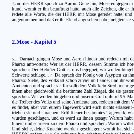
Und der HERR sprach zu Aaron: Gehe hin, Mose entgegen in d
kund, womit er ihn beauftragt hatte, auch alle Zeichen, die er 
redete alle Worte, die der HERR mit Mose geredet hatte; und
angenommen und daß er ihr Elend angesehen habe, neigten sie si
2.Mose - Kapitel 5
Darnach gingen Mose und Aaron hinein und redeten mit dem
5.1
Pharao antwortete: Wer ist der HERR, dessen Stimme ich höre
sprachen: Der Hebräer Gott ist uns begegnet; wir wollen hinge
Schwerte schlage.
Da sprach der König von Ägypten zu ihne
5.4
Pharao: Siehe, des Volks ist schon zuviel im Lande; und ihr woll
Amtleuten und sprach:
Ihr sollt dem Volk kein Stroh mehr g
5.7
ihnen aber gleichwohl die bestimmte Zahl Ziegel, die sie gest
sprechen: Wir wollen hingehen und unserm Gott opfern!
Man
5.9
die Treiber des Volks und seine Amtleute aus, redeten mit dem 
es findet, aber von eurem Tagewerk wird euch nichts erlassen!
trieben sie und sprachen: Erfüllt euer bestimmtes Tagewerk, wie
wurden geschlagen, und es ward zu ihnen gesagt: Warum habt 
hinein und schrieen zu dem Pharao und sprachen: Warum willst
Und siehe, deine Knechte werden geschlagen; womit hat sich 