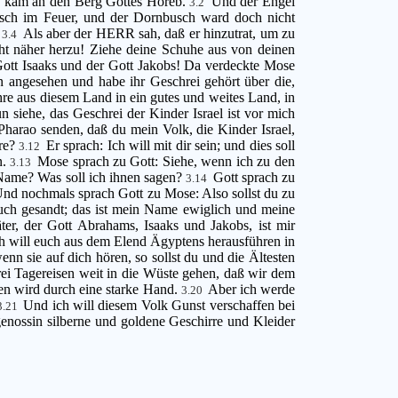
und kam an den Berg Gottes Horeb.
Und der Engel
3.2
sch im Feuer, und der Dornbusch ward doch nicht
!
Als aber der HERR sah, daß er hinzutrat, um zu
3.4
t näher herzu! Ziehe deine Schuhe aus von deinen
 Gott Isaaks und der Gott Jakobs! Da verdeckte Mose
angesehen und habe ihr Geschrei gehört über die,
hre aus diesem Land in ein gutes und weites Land, in
 siehe, das Geschrei der Kinder Israel ist vor mich
Pharao senden, daß du mein Volk, die Kinder Israel,
hre?
Er sprach: Ich will mit dir sein; und dies soll
3.12
n.
Mose sprach zu Gott: Siehe, wenn ich zu den
3.13
 Name? Was soll ich ihnen sagen?
Gott sprach zu
3.14
nd nochmals sprach Gott zu Mose: Also sollst du zu
euch gesandt; das ist mein Name ewiglich und meine
er, der Gott Abrahams, Isaaks und Jakobs, ist mir
ch will euch aus dem Elend Ägyptens herausführen in
nn sie auf dich hören, so sollst du und die Ältesten
ei Tagereisen weit in die Wüste gehen, daß wir dem
en wird durch eine starke Hand.
Aber ich werde
3.20
Und ich will diesem Volk Gunst verschaffen bei
3.21
enossin silberne und goldene Geschirre und Kleider