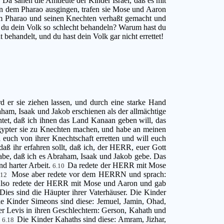
Da sahen die Amtleute der Kinder Israel, daß es mit
9
on dem Pharao ausgingen, trafen sie Mose und Aaron
em Pharao und seinen Knechten verhaßt gemacht und
du dein Volk so schlecht behandeln? Warum hast du
ehandelt, und du hast dein Volk gar nicht errettet!
er sie ziehen lassen, und durch eine starke Hand
aham, Isaak und Jakob erschienen als der allmächtige
tet, daß ich ihnen das Land Kanaan geben will, das
Ägypter sie zu Knechten machen, und habe an meinen
euch von ihrer Knechtschaft erretten und will euch
aß ihr erfahren sollt, daß ich, der HERR, euer Gott
abe, daß ich es Abraham, Isaak und Jakob gebe. Das
nd harter Arbeit.
Da redete der HERR mit Mose
6.10
Mose aber redete vor dem HERRN und sprach:
.12
lso redete der HERR mit Mose und Aaron und gab
Dies sind die Häupter ihrer Vaterhäuser. Die Kinder
e Kinder Simeons sind diese: Jemuel, Jamin, Ohad,
r Levis in ihren Geschlechtern: Gerson, Kahath und
.
Die Kinder Kahaths sind diese: Amram, Jizhar,
6.18