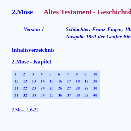
2.Mose
Altes Testament - Geschichts
Version 1
Schlachter, Franz Eugen, 18
Ausgabe 1951 der Genfer Bibe
Inhaltsverzeichnis
2.Mose - Kapitel
1
2
3
4
5
6
7
8
9
10
11
12
13
14
15
16
17
18
19
20
21
22
23
24
25
26
27
28
29
30
31
32
33
34
35
36
37
38
39
40
2.Mose 1,6-22