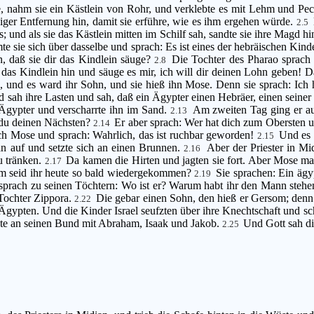
e, nahm sie ein Kästlein von Rohr, und verklebte es mit Lehm und Pech
iniger Entfernung hin, damit sie erführe, wie es ihm ergehen würde.
2.5
 und als sie das Kästlein mitten im Schilf sah, sandte sie ihre Magd hi
e sie sich über dasselbe und sprach: Es ist eines der hebräischen Kind
, daß sie dir das Kindlein säuge?
Die Tochter des Pharao sprach 
2.8
das Kindlein hin und säuge es mir, ich will dir deinen Lohn geben!
o, und es ward ihr Sohn, und sie hieß ihn Mose. Denn sie sprach: Ic
 sah ihre Lasten und sah, daß ein Ägypter einen Hebräer, einen seiner
 Ägypter und verscharrte ihn im Sand.
Am zweiten Tag ging er au
2.13
 du deinen Nächsten?
Er aber sprach: Wer hat dich zum Obersten 
2.14
ch Mose und sprach: Wahrlich, das ist ruchbar geworden!
Und es 
2.15
n auf und setzte sich an einen Brunnen.
Aber der Priester in Mi
2.16
u tränken.
Da kamen die Hirten und jagten sie fort. Aber Mose mac
2.17
um seid ihr heute so bald wiedergekommen?
Sie sprachen: Ein ägy
2.19
sprach zu seinen Töchtern: Wo ist er? Warum habt ihr den Mann stehen 
 Tochter Zippora.
Die gebar einen Sohn, den hieß er Gersom; denn
2.22
Ägypten. Und die Kinder Israel seufzten über ihre Knechtschaft und s
hte an seinen Bund mit Abraham, Isaak und Jakob.
Und Gott sah di
2.25