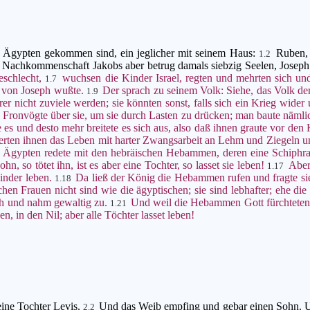
h Ägypten gekommen sind, ein jeglicher mit seinem Haus:
Ruben,
1.2
 Nachkommenschaft Jakobs aber betrug damals siebzig Seelen, Joseph 
eschlecht,
wuchsen die Kinder Israel, regten und mehrten sich un
1.7
s von Joseph wußte.
Der sprach zu seinem Volk: Siehe, das Volk der 
1.9
er nicht zuviele werden; sie könnten sonst, falls sich ein Krieg wide
Fronvögte über sie, um sie durch Lasten zu drücken; man baute nämli
 es und desto mehr breitete es sich aus, also daß ihnen graute vor den 
erten ihnen das Leben mit harter Zwangsarbeit an Lehm und Ziegeln und 
Ägypten redete mit den hebräischen Hebammen, deren eine Schiphra
hn, so tötet ihn, ist es aber eine Tochter, so lasset sie leben!
Aber
1.17
Kinder leben.
Da ließ der König die Hebammen rufen und fragte sie:
1.18
en Frauen nicht sind wie die ägyptischen; sie sind lebhafter; ehe 
ch und nahm gewaltig zu.
Und weil die Hebammen Gott fürchteten,
1.21
, in den Nil; aber alle Töchter lasset leben!
ine Tochter Levis.
Und das Weib empfing und gebar einen Sohn. Und
2.2