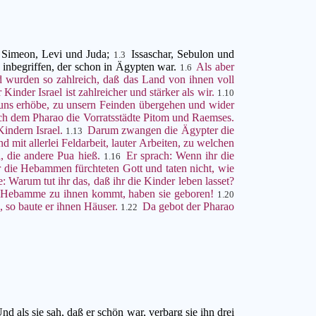
 Simeon, Levi und Juda;
Issaschar, Sebulon und
1.3
inbegriffen, der schon in Ägypten war.
Als aber
1.6
d wurden so zahlreich, daß das Land von ihnen voll
Kinder Israel ist zahlreicher und stärker als wir.
1.10
r uns erhöbe, zu unsern Feinden übergehen und wider
ch dem Pharao die Vorratsstädte Pitom und Raemses.
Kindern Israel.
Darum zwangen die Ägypter die
1.13
mit allerlei Feldarbeit, lauter Arbeiten, zu welchen
, die andere Pua hieß.
Er sprach: Wenn ihr die
1.16
 die Hebammen fürchteten Gott und taten nicht, wie
 Warum tut ihr das, daß ihr die Kinder leben lasset?
die Hebamme zu ihnen kommt, haben sie geboren!
1.20
 so baute er ihnen Häuser.
Da gebot der Pharao
1.22
 als sie sah, daß er schön war, verbarg sie ihn drei