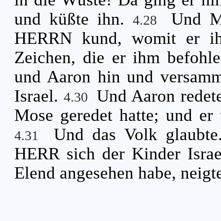
und küßte ihn.
Und Mo
4.28
HERRN kund, womit er ihn 
Zeichen, die er ihm befohl
und Aaron hin und versamme
Israel.
Und Aaron redete
4.30
Mose geredet hatte; und er 
Und das Volk glaubte.
4.31
HERR sich der Kinder Isra
Elend angesehen habe, neigte