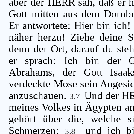
aber der HERR sah, daß er hi
Gott mitten aus dem Dornb
Er antwortete: Hier bin ich
näher herzu! Ziehe deine 
denn der Ort, darauf du steh
er sprach: Ich bin der G
Abrahams, der Gott Isaa
verdeckte Mose sein Angesich
anzuschauen.
Und der HE
3.7
meines Volkes in Ägypten an
gehört über die, welche si
Schmerzen;
und ich bi
3.8