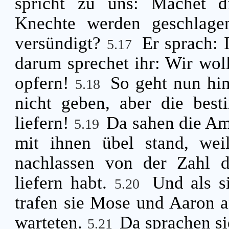
spricht zu uns: Machet d
Knechte werden geschlage
versündigt?
Er sprach: 
5.17
darum sprechet ihr: Wir w
opfern!
So geht nun hin
5.18
nicht geben, aber die best
liefern!
Da sahen die Amt
5.19
mit ihnen übel stand, weil
nachlassen von der Zahl de
liefern habt.
Und als s
5.20
trafen sie Mose und Aaron an
warteten.
Da sprachen s
5.21