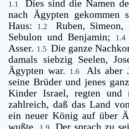
Dies sind die Namen der
1.1
nach Ägypten gekommen sin
Haus:
Ruben, Simeon,
1.2
Sebulon und Benjamin;
1.
Asser.
Die ganze Nachko
1.5
damals siebzig Seelen, Jos
Ägypten war.
Als aber 
1.6
seine Brüder und jenes gan
Kinder Israel, regten und
zahlreich, daß das Land vo
ein neuer König auf über Ä
wußte.
Der sprach zu se
1.9