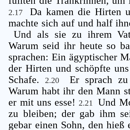
füllten die Tränkrinnen, um 
Da kamen die Hirten u
2.17
machte sich auf und half ihn
Und als sie zu ihrem Vat
Warum seid ihr heute so 
sprachen: Ein ägyptischer M
der Hirten und schöpfte uns
Schafe.
Er sprach zu
2.20
Warum habt ihr den Mann ste
er mit uns esse!
Und Mo
2.21
zu bleiben; der gab ihm se
gebar einen Sohn, den hieß 