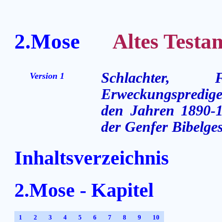
2.Mose
Altes Testame
Schlachter,
Version 1
Erweckungsprediger
den Jahren 1890-1
der Genfer Bibelges
Inhaltsverzeichnis
2.Mose - Kapitel
1
2
3
4
5
6
7
8
9
10