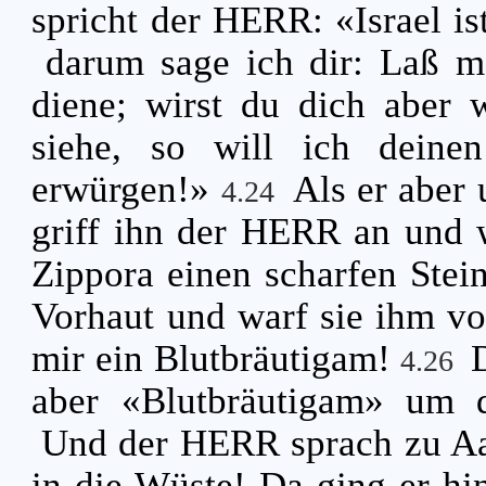
spricht der HERR: «Israel i
darum sage ich dir: Laß m
diene; wirst du dich aber w
siehe, so will ich deine
erwürgen!»
Als er aber
4.24
griff ihn der HERR an und w
Zippora einen scharfen Stei
Vorhaut und warf sie ihm vo
mir ein Blutbräutigam!
4.26
aber «Blutbräutigam» um 
Und der HERR sprach zu Aa
in die Wüste! Da ging er hi