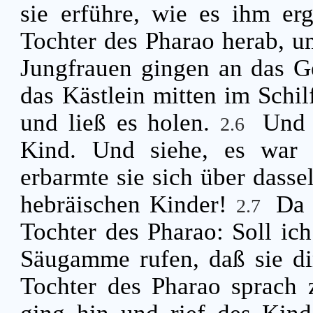
sie erführe, wie es ihm e
Tochter des Pharao herab, u
Jungfrauen gingen an das Ge
das Kästlein mitten im Schil
und ließ es holen.
Und 
2.6
Kind. Und siehe, es war 
erbarmte sie sich über dassel
hebräischen Kinder!
Da 
2.7
Tochter des Pharao: Soll ic
Säugamme rufen, daß sie di
Tochter des Pharao sprach 
ging hin und rief des Kin