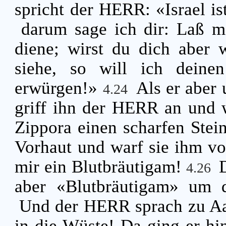
spricht der HERR: «Israel i
darum sage ich dir: Laß m
diene; wirst du dich aber w
siehe, so will ich deine
erwürgen!»
Als er aber
4.24
griff ihn der HERR an und w
Zippora einen scharfen Stei
Vorhaut und warf sie ihm vo
mir ein Blutbräutigam!
4.26
aber «Blutbräutigam» um 
Und der HERR sprach zu Aa
in die Wüste! Da ging er hi