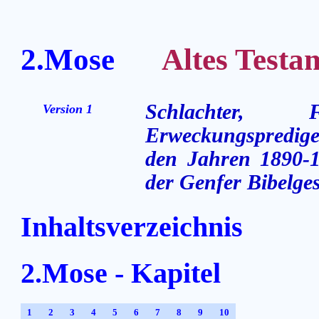
2.Mose
Altes Testame
Schlachter,
Version 1
Erweckungsprediger
den Jahren 1890-1
der Genfer Bibelges
Inhaltsverzeichnis
2.Mose - Kapitel
1
2
3
4
5
6
7
8
9
10