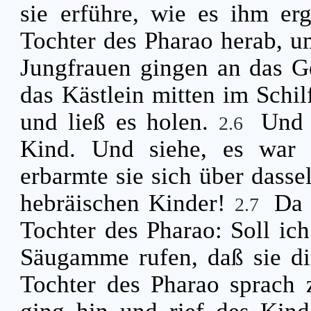
sie erführe, wie es ihm e
Tochter des Pharao herab, u
Jungfrauen gingen an das Ge
das Kästlein mitten im Schil
und ließ es holen.
Und 
2.6
Kind. Und siehe, es war 
erbarmte sie sich über dassel
hebräischen Kinder!
Da 
2.7
Tochter des Pharao: Soll ic
Säugamme rufen, daß sie di
Tochter des Pharao sprach 
ging hin und rief des Kin