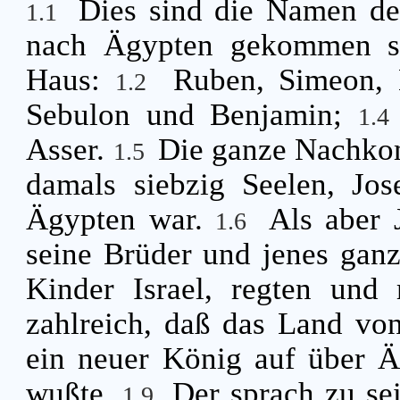
Dies sind die Namen der
1.1
nach Ägypten gekommen sin
Haus:
Ruben, Simeon,
1.2
Sebulon und Benjamin;
1.
Asser.
Die ganze Nachko
1.5
damals siebzig Seelen, Jos
Ägypten war.
Als aber 
1.6
seine Brüder und jenes gan
Kinder Israel, regten und
zahlreich, daß das Land vo
ein neuer König auf über Ä
wußte.
Der sprach zu se
1.9