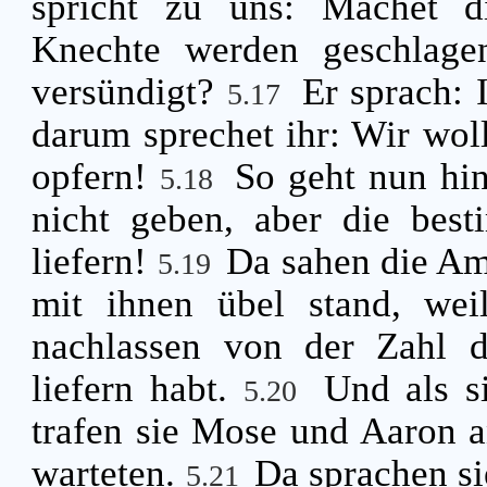
spricht zu uns: Machet d
Knechte werden geschlage
versündigt?
Er sprach: 
5.17
darum sprechet ihr: Wir w
opfern!
So geht nun hin
5.18
nicht geben, aber die best
liefern!
Da sahen die Amt
5.19
mit ihnen übel stand, weil
nachlassen von der Zahl de
liefern habt.
Und als s
5.20
trafen sie Mose und Aaron an
warteten.
Da sprachen s
5.21