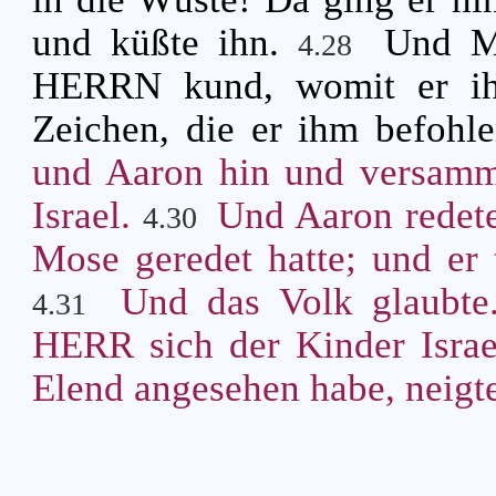
und küßte ihn.
Und Mo
4.28
HERRN kund, womit er ihn 
Zeichen, die er ihm befohl
und Aaron hin und versamme
Israel.
Und Aaron redete
4.30
Mose geredet hatte; und er 
Und das Volk glaubte.
4.31
HERR sich der Kinder Isra
Elend angesehen habe, neigte