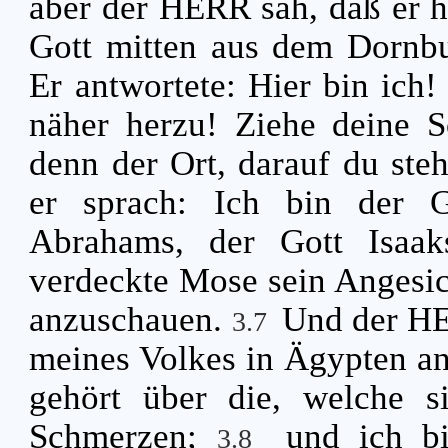
aber der HERR sah, daß er hi
Gott mitten aus dem Dornb
Er antwortete: Hier bin ich
näher herzu! Ziehe deine 
denn der Ort, darauf du steh
er sprach: Ich bin der G
Abrahams, der Gott Isaa
verdeckte Mose sein Angesich
anzuschauen.
Und der HE
3.7
meines Volkes in Ägypten an
gehört über die, welche si
Schmerzen;
und ich bi
3.8