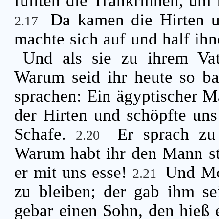
füllten die Tränkrinnen, um 
Da kamen die Hirten u
2.17
machte sich auf und half ihn
Und als sie zu ihrem Vat
Warum seid ihr heute so 
sprachen: Ein ägyptischer M
der Hirten und schöpfte uns
Schafe.
Er sprach zu
2.20
Warum habt ihr den Mann ste
er mit uns esse!
Und Mo
2.21
zu bleiben; der gab ihm se
gebar einen Sohn, den hieß 