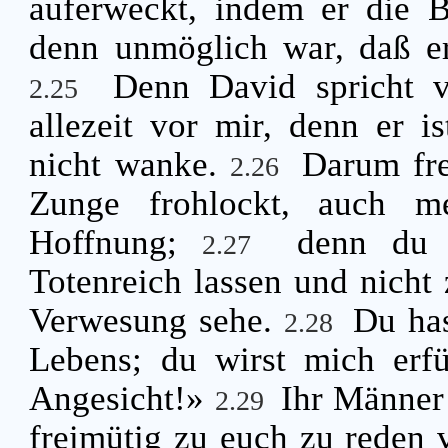
auferweckt, indem er die B
denn unmöglich war, daß er
Denn David spricht 
2.25
allezeit vor mir, denn er i
nicht wanke.
Darum fre
2.26
Zunge frohlockt, auch m
Hoffnung;
denn du 
2.27
Totenreich lassen und nicht 
Verwesung sehe.
Du ha
2.28
Lebens; du wirst mich erf
Angesicht!»
Ihr Männer 
2.29
freimütig zu euch zu reden