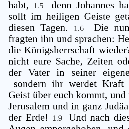
habt,
denn Johannes hat
1.5
sollt im heiligen Geiste ge
diesen Tagen.
Die nu
1.6
fragten ihn und sprachen: Her
die Königsherrschaft wiede
nicht eure Sache, Zeiten o
der Vater in seiner eigen
sondern ihr werdet Kraft
Geist über euch kommt, und 
Jerusalem und in ganz Judäa
der Erde!
Und nach dies
1.9
Augen emporgehoben, und 