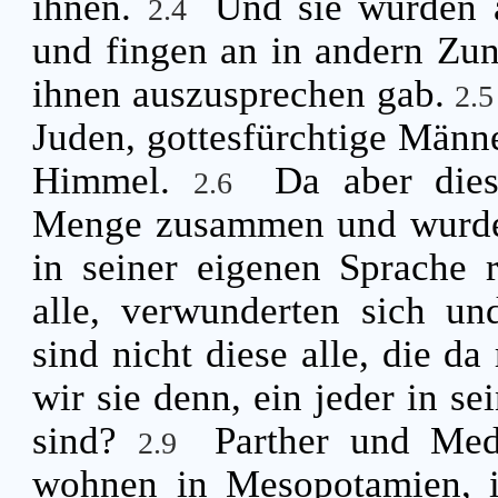
ihnen.
Und sie wurden a
2.4
und fingen an in andern Zun
ihnen auszusprechen gab.
2.
Juden, gottesfürchtige Männe
Himmel.
Da aber dies
2.6
Menge zusammen und wurde b
in seiner eigenen Sprache 
alle, verwunderten sich un
sind nicht diese alle, die da
wir sie denn, ein jeder in se
sind?
Parther und Med
2.9
wohnen in Mesopotamien, i