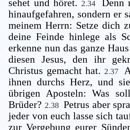
sehet und höret.
Denn n
2.34
hinaufgefahren, sondern er s
meinem Herrn: Setze dich 
deine Feinde hinlege als 
erkenne nun das ganze Haus 
diesen Jesus, den ihr gek
Christus gemacht hat.
A
2.37
ihnen durchs Herz, und si
übrigen Aposteln: Was sol
Brüder?
Petrus aber spr
2.38
jeder von euch lasse sich ta
zur Vergebung eurer Sünden