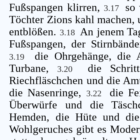
Fußspangen klirren,
so 
3.17
Töchter Zions kahl machen,
entblößen.
An jenem Tag
3.18
Fußspangen, der Stirnbän
die Ohrgehänge, die A
3.19
Turbane,
die Schrit
3.20
Riechfläschchen und die Am
die Nasenringe,
die Fe
3.22
Überwürfe und die Täsc
Hemden, die Hüte und die
Wohlgeruches gibt es Moder, 