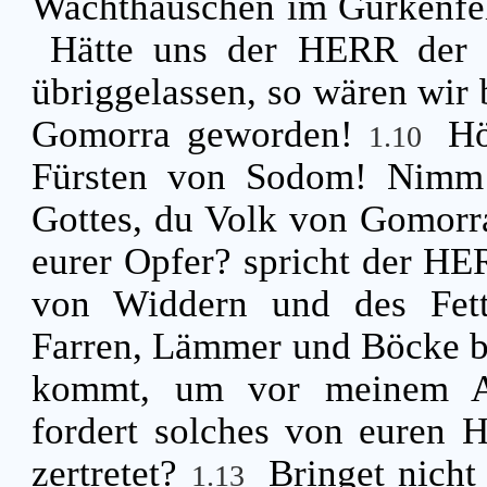
Wachthäuschen im Gurkenfeld
Hätte uns der HERR der H
übriggelassen, so wären wir
Gomorra geworden!
Hö
1.10
Fürsten von Sodom! Nimm 
Gottes, du Volk von Gomor
eurer Opfer? spricht der HER
von Widdern und des Fett
Farren, Lämmer und Böcke b
kommt, um vor meinem An
fordert solches von euren 
zertretet?
Bringet nicht
1.13