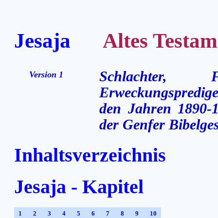
Jesaja
Altes Testamen
Schlachter,
Version 1
Erweckungsprediger
den Jahren 1890-1
der Genfer Bibelges
Inhaltsverzeichnis
Jesaja - Kapitel
1
2
3
4
5
6
7
8
9
10