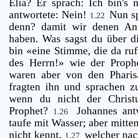
Elia? Er sprach: Ich bin's 
antwortete: Nein!
Nun sp
1.22
denn? damit wir denen Ant
haben. Was sagst du über d
bin «eine Stimme, die da ru
des Herrn!» wie der Proph
waren aber von den Pharis
fragten ihn und sprachen z
wenn du nicht der Christu
Prophet?
Johannes ant
1.26
taufe mit Wasser; aber mitten
nicht kennt,
welcher nac
1.27