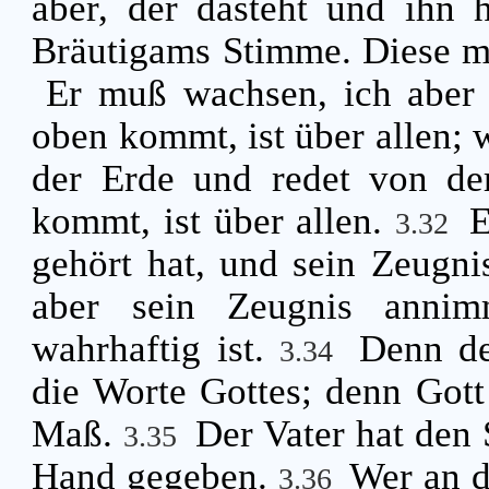
aber, der dasteht und ihn h
Bräutigams Stimme. Diese me
Er muß wachsen, ich abe
oben kommt, ist über allen; w
der Erde und redet von d
kommt, ist über allen.
E
3.32
gehört hat, und sein Zeugn
aber sein Zeugnis annimm
wahrhaftig ist.
Denn de
3.34
die Worte Gottes; denn Gott
Maß.
Der Vater hat den 
3.35
Hand gegeben.
Wer an d
3.36