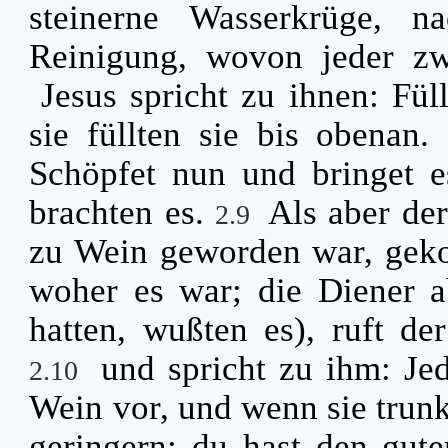
steinerne Wasserkrüge, n
Reinigung, wovon jeder zw
Jesus spricht zu ihnen: Fü
sie füllten sie bis obenan.
Schöpfet nun und bringet e
brachten es.
Als aber der
2.9
zu Wein geworden war, gekos
woher es war; die Diener a
hatten, wußten es), ruft de
und spricht zu ihm: Je
2.10
Wein vor, und wenn sie trun
geringern; du hast den gute