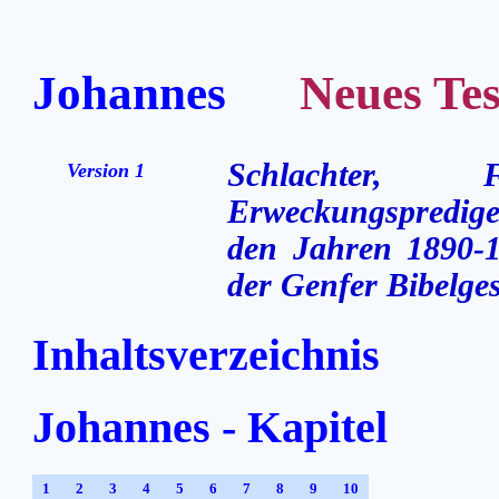
Johannes
Neues Testa
Schlachter,
Version 1
Erweckungsprediger
den Jahren 1890-1
der Genfer Bibelges
Inhaltsverzeichnis
Johannes - Kapitel
1
2
3
4
5
6
7
8
9
10