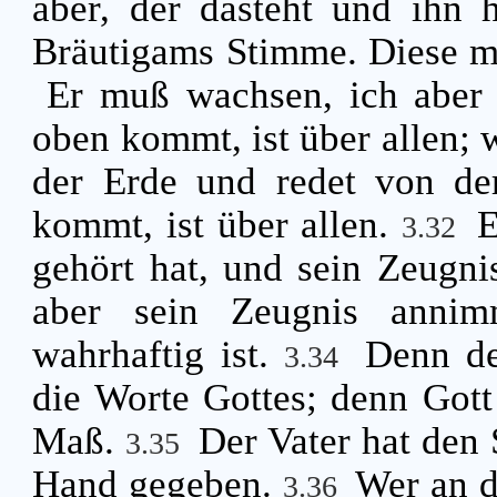
aber, der dasteht und ihn h
Bräutigams Stimme. Diese me
Er muß wachsen, ich abe
oben kommt, ist über allen; w
der Erde und redet von d
kommt, ist über allen.
E
3.32
gehört hat, und sein Zeugn
aber sein Zeugnis annimm
wahrhaftig ist.
Denn de
3.34
die Worte Gottes; denn Gott
Maß.
Der Vater hat den 
3.35
Hand gegeben.
Wer an d
3.36