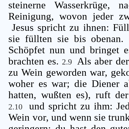
steinerne Wasserkrüge, n
Reinigung, wovon jeder zw
Jesus spricht zu ihnen: Fü
sie füllten sie bis obenan.
Schöpfet nun und bringet e
brachten es.
Als aber der
2.9
zu Wein geworden war, gekos
woher es war; die Diener a
hatten, wußten es), ruft de
und spricht zu ihm: Je
2.10
Wein vor, und wenn sie trun
geringern; du hast den gute