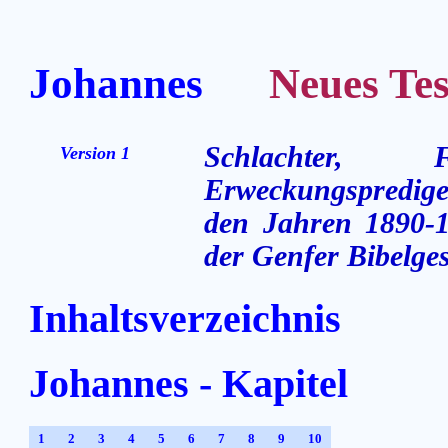
Johannes
Neues Testa
Schlachter,
Version 1
Erweckungsprediger
den Jahren 1890-1
der Genfer Bibelges
Inhaltsverzeichnis
Johannes - Kapitel
1
2
3
4
5
6
7
8
9
10