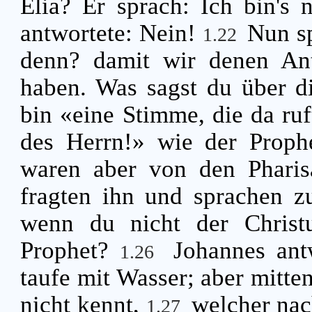
Elia? Er sprach: Ich bin's 
antwortete: Nein!
Nun sp
1.22
denn? damit wir denen Ant
haben. Was sagst du über d
bin «eine Stimme, die da ru
des Herrn!» wie der Proph
waren aber von den Pharis
fragten ihn und sprachen z
wenn du nicht der Christu
Prophet?
Johannes ant
1.26
taufe mit Wasser; aber mitten
nicht kennt,
welcher nac
1.27