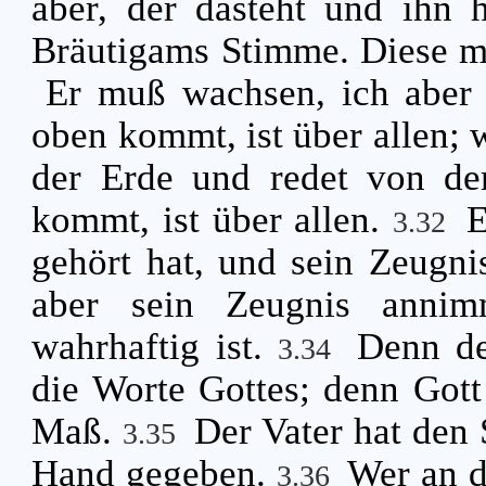
aber, der dasteht und ihn h
Bräutigams Stimme. Diese me
Er muß wachsen, ich abe
oben kommt, ist über allen; w
der Erde und redet von d
kommt, ist über allen.
E
3.32
gehört hat, und sein Zeugn
aber sein Zeugnis annimm
wahrhaftig ist.
Denn de
3.34
die Worte Gottes; denn Gott
Maß.
Der Vater hat den 
3.35
Hand gegeben.
Wer an d
3.36