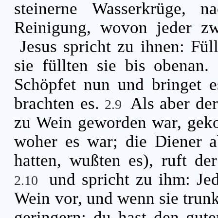
steinerne Wasserkrüge, n
Reinigung, wovon jeder zw
Jesus spricht zu ihnen: Fü
sie füllten sie bis obenan.
Schöpfet nun und bringet e
brachten es.
Als aber der
2.9
zu Wein geworden war, gekos
woher es war; die Diener a
hatten, wußten es), ruft de
und spricht zu ihm: Je
2.10
Wein vor, und wenn sie trun
geringern; du hast den gute