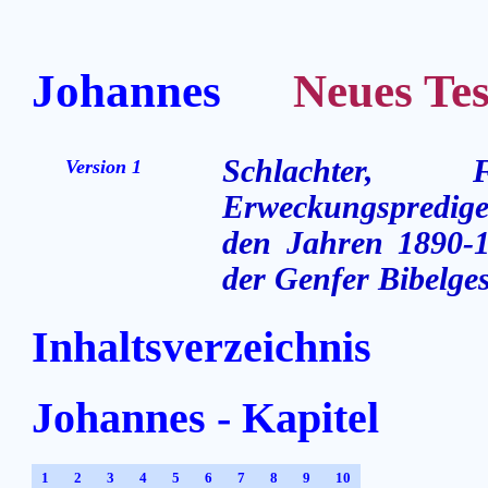
Johannes
Neues Testa
Schlachter,
Version 1
Erweckungsprediger
den Jahren 1890-1
der Genfer Bibelges
Inhaltsverzeichnis
Johannes - Kapitel
1
2
3
4
5
6
7
8
9
10