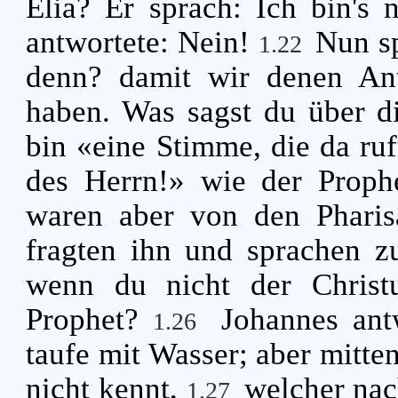
Elia? Er sprach: Ich bin's 
antwortete: Nein!
Nun sp
1.22
denn? damit wir denen Ant
haben. Was sagst du über d
bin «eine Stimme, die da ru
des Herrn!» wie der Proph
waren aber von den Pharis
fragten ihn und sprachen z
wenn du nicht der Christu
Prophet?
Johannes ant
1.26
taufe mit Wasser; aber mitten
nicht kennt,
welcher nac
1.27