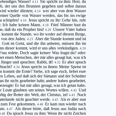
r lebendiges Wasser!
Sie spricht zu ihm: Herr, du
4.11
kob, der uns den Brunnen gegeben und selbst daraus
 wird wieder dürsten;
wer aber von dem Wasser
4.14
 einer Quelle von Wasser werden, das bis ins ewige
zu schöpfen!
Jesus spricht zu ihr: Gehe hin, rufe
4.16
gt: Ich habe keinen Mann.
Fünf Männer hast du
4.18
he, daß du ein Prophet bist!
Unsere Väter haben
4.20
 es kommt die Stunde, wo ihr weder auf diesem Berge,
mt von den Juden.
Aber die Stunde kommt und ist
4.23
Gott ist Geist, und die ihn anbeten, müssen ihn im
4
nn dieser kommt, wird er uns alles verkündigen.
4.26
au redete. Doch sagte keiner: Was fragst du? oder:
t einen Menschen, der mir alles gesagt hat, was ich
 Jünger und sprachen: Rabbi, iß!
Er aber sprach
4.32
ebracht?
Jesus spricht zu ihnen: Meine Speise ist
4.34
nn kommt die Ernte? Siehe, ich sage euch, hebet eure
n Leben, auf daß sich der Sämann und der Schnitter
 ihr nicht gearbeitet habt; andere haben gearbeitet,
ezeugte: Er hat mir alles gesagt, was ich getan habe.
 Leute glaubten um seines Wortes willen.
Und
4.42
ig der Retter der Welt, der Christus, ist!
Nach
4.43
aterlande nicht geachtet werde.
Als er aber nun
4.45
ren zum Fest gekommen.
Er kam nun wieder nach
4.46
aum.
Als dieser hörte, daß Jesus aus Judäa nach
4.47
Da sprach Jesus zu ihm: Wenn ihr nicht Zeichen
4.48