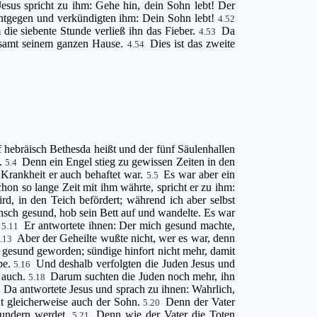
Jesus spricht zu ihm: Gehe hin, dein Sohn lebt! Der
ntgegen und verkündigten ihm: Dein Sohn lebt!
4.52
die siebente Stunde verließ ihn das Fieber.
Da
4.53
e samt seinem ganzen Hause.
Dies ist das zweite
4.54
uf hebräisch Bethesda heißt und der fünf Säulenhallen
n.
Denn ein Engel stieg zu gewissen Zeiten in den
5.4
Krankheit er auch behaftet war.
Es war aber ein
5.5
chon so lange Zeit mit ihm währte, spricht er zu ihm:
, in den Teich befördert; während ich aber selbst
sch gesund, hob sein Bett auf und wandelte. Es war
!
Er antwortete ihnen: Der mich gesund machte,
5.11
Aber der Geheilte wußte nicht, wer es war, denn
5.13
t gesund geworden; sündige hinfort nicht mehr, damit
be.
Und deshalb verfolgten die Juden Jesus und
5.16
e auch.
Darum suchten die Juden noch mehr, ihn
5.18
Da antwortete Jesus und sprach zu ihnen: Wahrlich,
9
tut gleicherweise auch der Sohn.
Denn der Vater
5.20
rwundern werdet.
Denn wie der Vater die Toten
5.21