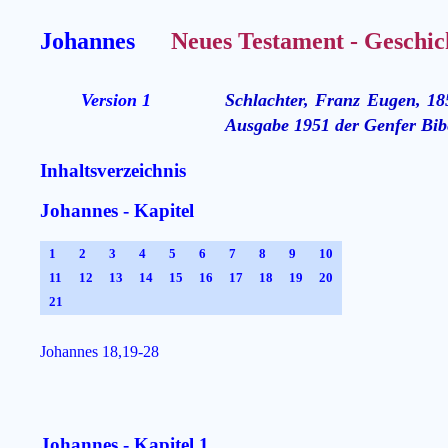
Johannes
Neues Testament - Geschic
Version 1
Schlachter, Franz Eugen, 18
Ausgabe 1951 der Genfer Bibe
Inhaltsverzeichnis
Johannes - Kapitel
1
2
3
4
5
6
7
8
9
10
11
12
13
14
15
16
17
18
19
20
21
Johannes 18,19-28
Johannes - Kapitel 1