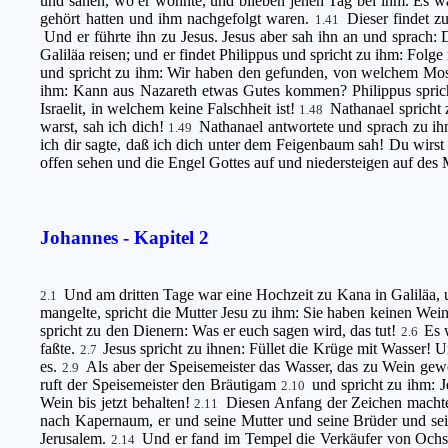
und sahen, wo er wohnte, und blieben jenen Tag bei ihm. Es w
gehört hatten und ihm nachgefolgt waren.
Dieser findet z
1.41
Und er führte ihn zu Jesus. Jesus aber sah ihn an und sprach: 
Galiläa reisen; und er findet Philippus und spricht zu ihm: Folg
und spricht zu ihm: Wir haben den gefunden, von welchem Mos
ihm: Kann aus Nazareth etwas Gutes kommen? Philippus spri
Israelit, in welchem keine Falschheit ist!
Nathanael spricht
1.48
warst, sah ich dich!
Nathanael antwortete und sprach zu ihm
1.49
ich dir sagte, daß ich dich unter dem Feigenbaum sah! Du wirst
offen sehen und die Engel Gottes auf und niedersteigen auf de
Johannes - Kapitel 2
Und am dritten Tage war eine Hochzeit zu Kana in Galiläa, 
2.1
mangelte, spricht die Mutter Jesu zu ihm: Sie haben keinen Wei
spricht zu den Dienern: Was er euch sagen wird, das tut!
Es 
2.6
faßte.
Jesus spricht zu ihnen: Füllet die Krüge mit Wasser! U
2.7
es.
Als aber der Speisemeister das Wasser, das zu Wein gewo
2.9
ruft der Speisemeister den Bräutigam
und spricht zu ihm: 
2.10
Wein bis jetzt behalten!
Diesen Anfang der Zeichen machte 
2.11
nach Kapernaum, er und seine Mutter und seine Brüder und sein
Jerusalem.
Und er fand im Tempel die Verkäufer von Ochs
2.14