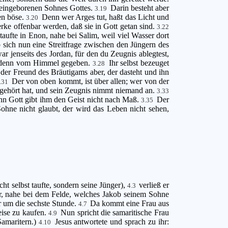
es eingeborenen Sohnes Gottes.
Darin besteht aber
3.19
en böse.
Denn wer Arges tut, haßt das Licht und
3.20
rke offenbar werden, daß sie in Gott getan sind.
3.22
aufte in Enon, nahe bei Salim, weil viel Wasser dort
 sich nun eine Streitfrage zwischen den Jüngern des
r jenseits des Jordan, für den du Zeugnis ablegtest,
hm denn vom Himmel gegeben.
Ihr selbst bezeuget
3.28
; der Freund des Bräutigams aber, der dasteht und ihn
Der von oben kommt, ist über allen; wer von der
.31
 gehört hat, und sein Zeugnis nimmt niemand an.
3.33
enn Gott gibt ihm den Geist nicht nach Maß.
Der
3.35
hne nicht glaubt, der wird das Leben nicht sehen,
ht selbst taufte, sondern seine Jünger),
verließ er
4.3
r, nahe bei dem Felde, welches Jakob seinem Sohne
r um die sechste Stunde.
Da kommt eine Frau aus
4.7
eise zu kaufen.
Nun spricht die samaritische Frau
4.9
Samaritern.)
Jesus antwortete und sprach zu ihr:
4.10