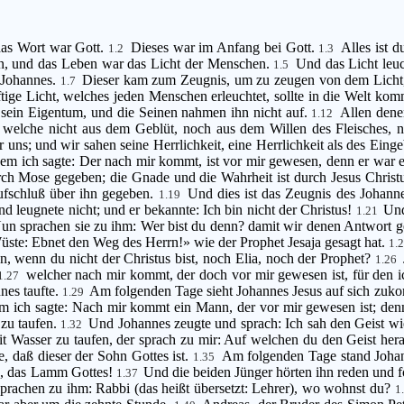
das Wort war Gott.
Dieses war im Anfang bei Gott.
Alles ist 
1.2
1.3
n, und das Leben war das Licht der Menschen.
Und das Licht leuch
1.5
 Johannes.
Dieser kam zum Zeugnis, um zu zeugen von dem Licht, 
1.7
ige Licht, welches jeden Menschen erleuchtet, sollte in die Welt ko
 sein Eigentum, und die Seinen nahmen ihn nicht auf.
Allen dene
1.12
welche nicht aus dem Geblüt, noch aus dem Willen des Fleisches, 
uns; und wir sahen seine Herrlichkeit, eine Herrlichkeit als des Ein
dem ich sagte: Der nach mir kommt, ist vor mir gewesen, denn er war e
ch Mose gegeben; die Gnade und die Wahrheit ist durch Jesus Chris
Aufschluß über ihn gegeben.
Und dies ist das Zeugnis des Johanne
1.19
d leugnete nicht; und er bekannte: Ich bin nicht der Christus!
Und
1.21
un sprachen sie zu ihm: Wer bist du denn? damit wir denen Antwort ge
 Wüste: Ebnet den Weg des Herrn!» wie der Prophet Jesaja gesagt hat.
1.
, wenn du nicht der Christus bist, noch Elia, noch der Prophet?
1.26
welcher nach mir kommt, der doch vor mir gewesen ist, für den i
1.27
nes taufte.
Am folgenden Tage sieht Johannes Jesus auf sich zuk
1.29
em ich sagte: Nach mir kommt ein Mann, der vor mir gewesen ist; denn
 zu taufen.
Und Johannes zeugte und sprach: Ich sah den Geist w
1.32
t Wasser zu taufen, der sprach zu mir: Auf welchen du den Geist herabs
, daß dieser der Sohn Gottes ist.
Am folgenden Tage stand Joha
1.35
he, das Lamm Gottes!
Und die beiden Jünger hörten ihn reden und f
1.37
 sprachen zu ihm: Rabbi (das heißt übersetzt: Lehrer), wo wohnst du?
1