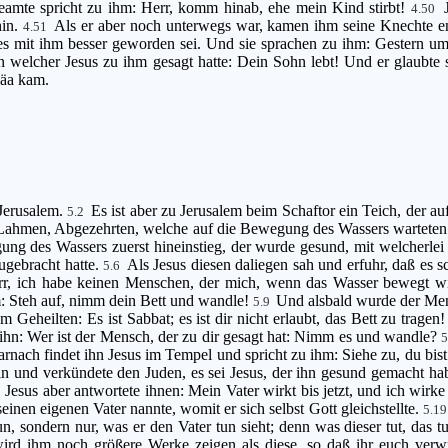
eamte spricht zu ihm: Herr, komm hinab, ehe mein Kind stirbt!
4.50
hin.
Als er aber noch unterwegs war, kamen ihm seine Knechte e
4.51
es mit ihm besser geworden sei. Und sie sprachen zu ihm: Gestern um 
in welcher Jesus zu ihm gesagt hatte: Dein Sohn lebt! Und er glaubt
läa kam.
 Jerusalem.
Es ist aber zu Jerusalem beim Schaftor ein Teich, der a
5.2
 Lahmen, Abgezehrten, welche auf die Bewegung des Wassers wartete
g des Wassers zuerst hineinstieg, der wurde gesund, mit welcherlei 
ugebracht hatte.
Als Jesus diesen daliegen sah und erfuhr, daß es s
5.6
r, ich habe keinen Menschen, der mich, wenn das Wasser bewegt wird
m: Steh auf, nimm dein Bett und wandle!
Und alsbald wurde der Men
5.9
Geheilten: Es ist Sabbat; es ist dir nicht erlaubt, das Bett zu tragen
 ihn: Wer ist der Mensch, der zu dir gesagt hat: Nimm es und wandle?
rnach findet ihn Jesus im Tempel und spricht zu ihm: Siehe zu, du bis
n und verkündete den Juden, es sei Jesus, der ihn gesund gemacht ha
Jesus aber antwortete ihnen: Mein Vater wirkt bis jetzt, und ich wirk
7
einen eigenen Vater nannte, womit er sich selbst Gott gleichstellte.
5.1
un, sondern nur, was er den Vater tun sieht; denn was dieser tut, das 
r wird ihm noch größere Werke zeigen als diese, so daß ihr euch ve