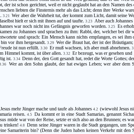
ubt, der ist schon gerichtet, weil er nicht geglaubt hat an den Namen d
enschen liebten die Finsternis mehr als das Licht; denn ihre Werke war
n.
Wer aber die Wahrheit tut, der kommt zum Licht, damit seine We
3.21
elbst hielt er sich mit ihnen auf und taufte.
Aber auch Johannes t
3.23
hannes war noch nicht ins Gefängnis geworfen worden.
Es erhob
3.25
kamen zu Johannes und sprachen zu ihm: Rabbi, der, welcher bei dir wa
ntwortete und sprach: Ein Mensch kann nichts empfangen, es sei i
h bin vor ihm hergesandt.
Wer die Braut hat, der ist der Bräutigam
3.29
reude ist nun erfüllt.
Er muß wachsen, ich aber muß abnehmen.
3.30
3
dem Himmel kommt, ist über allen.
Er bezeugt, was er gesehen und
3.32
ig ist.
Denn der, den Gott gesandt hat, redet die Worte Gottes; d
3.34
Wer an den Sohn glaubt, der hat ewiges Leben; wer aber dem So
3.36
aß Jesus mehr Jünger mache und taufe als Johannes
(wiewohl Jesus nic
4.2
amaria reisen.
Da kommt er in eine Stadt Samarias, genannt Sicha
4.5
sus müde war von der Reise, setzte er sich also an den Brunnen; es wa
zu trinken!
Denn seine Jünger waren in die Stadt gegangen, um Sp
4.8
 eine Samariterin bin? (Denn die Juden haben keinen Verkehr mit den 