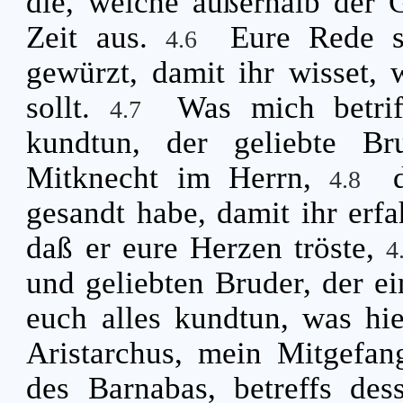
die, welche außerhalb der 
Zeit aus.
Eure Rede se
4.6
gewürzt, damit ihr wisset, 
sollt.
Was mich betrif
4.7
kundtun, der geliebte B
Mitknecht im Herrn,
4.8
gesandt habe, damit ihr erfa
daß er eure Herzen tröste,
4
und geliebten Bruder, der ei
euch alles kundtun, was hi
Aristarchus, mein Mitgefan
des Barnabas, betreffs des