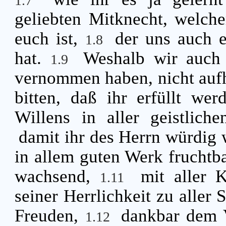
1.7
geliebten Mitknecht, welcher
euch ist,
der uns auch 
1.8
hat.
Weshalb wir auch
1.9
vernommen haben, nicht aufh
bitten, daß ihr erfüllt wer
Willens in aller geistlich
damit ihr des Herrn würdig 
in allem guten Werk fruchtba
wachsend,
mit aller 
1.11
seiner Herrlichkeit zu aller 
Freuden,
dankbar dem V
1.12