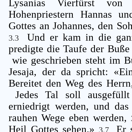
Lysanias Vierfürst von
Hohenpriestern Hannas un
Gottes an Johannes, den Soh
Und er kam in die ga
3.3
predigte die Taufe der Buß
wie geschrieben steht im 
Jesaja, der da spricht: «E
Bereitet den Weg des Herrn
Jedes Tal soll ausgefül
erniedrigt werden, und da
rauhen Wege eben werden,
Heil Gottes sehen.»
Er 
3.7