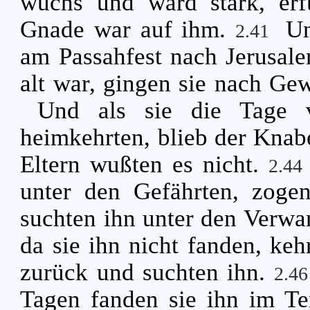
wuchs und ward stark, erfü
Gnade war auf ihm.
Un
2.41
am Passahfest nach Jerusal
alt war, gingen sie nach Ge
Und als sie die Tage v
heimkehrten, blieb der Knabe
Eltern wußten es nicht.
2.4
unter den Gefährten, zogen
suchten ihn unter den Verw
da sie ihn nicht fanden, keh
zurück und suchten ihn.
2.4
Tagen fanden sie ihn im Te