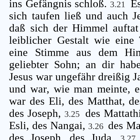
ins Gefängnis schloß.
Es
3.21
sich taufen ließ und auch J
daß sich der Himmel aufta
leiblicher Gestalt wie eine
eine Stimme aus dem Him
geliebter Sohn; an dir hab
Jesus war ungefähr dreißig Ja
und war, wie man meinte, 
war des Eli, des Matthat, de
des Joseph,
des Mattath
3.25
Esli, des Nangai,
des Ma
3.26
des Joseph, des Juda,
3.2