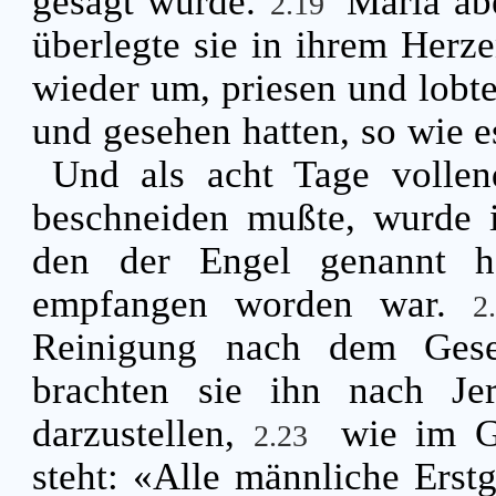
gesagt wurde.
Maria abe
2.19
überlegte sie in ihrem Herz
wieder um, priesen und lobten
und gesehen hatten, so wie 
Und als acht Tage volle
beschneiden mußte, wurde 
den der Engel genannt ha
empfangen worden war.
2
Reinigung nach dem Gese
brachten sie ihn nach J
darzustellen,
wie im G
2.23
steht: «Alle männliche Erstg