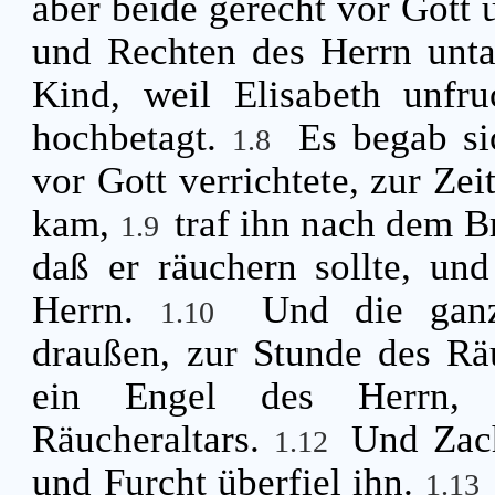
aber beide gerecht vor Gott 
und Rechten des Herrn unta
Kind, weil Elisabeth unfr
hochbetagt.
Es begab si
1.8
vor Gott verrichtete, zur Zei
kam,
traf ihn nach dem B
1.9
daß er räuchern sollte, un
Herrn.
Und die gan
1.10
draußen, zur Stunde des R
ein Engel des Herrn, 
Räucheraltars.
Und Zach
1.12
und Furcht überfiel ihn.
1.13