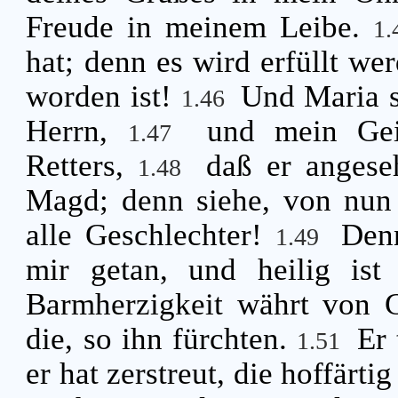
Freude in meinem Leibe.
1
hat; denn es wird erfüllt we
worden ist!
Und Maria s
1.46
Herrn,
und mein Gei
1.47
Retters,
daß er angese
1.48
Magd; denn siehe, von nun 
alle Geschlechter!
Den
1.49
mir getan, und heilig is
Barmherzigkeit währt von G
die, so ihn fürchten.
Er
1.51
er hat zerstreut, die hoffärti