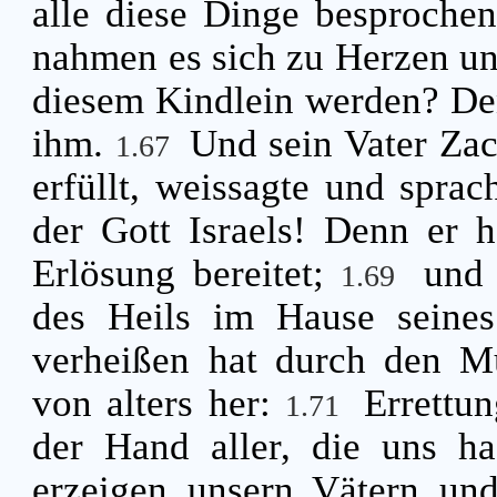
alle diese Dinge besproche
nahmen es sich zu Herzen un
diesem Kindlein werden? De
ihm.
Und sein Vater Zac
1.67
erfüllt, weissagte und spra
der Gott Israels! Denn er 
Erlösung bereitet;
und 
1.69
des Heils im Hause seine
verheißen hat durch den Mu
von alters her:
Errettu
1.71
der Hand aller, die uns h
erzeigen unsern Vätern und