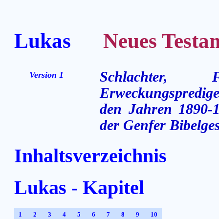
Lukas
Neues Testame
Schlachter,
Version 1
Erweckungsprediger
den Jahren 1890-1
der Genfer Bibelges
Inhaltsverzeichnis
Lukas - Kapitel
1
2
3
4
5
6
7
8
9
10