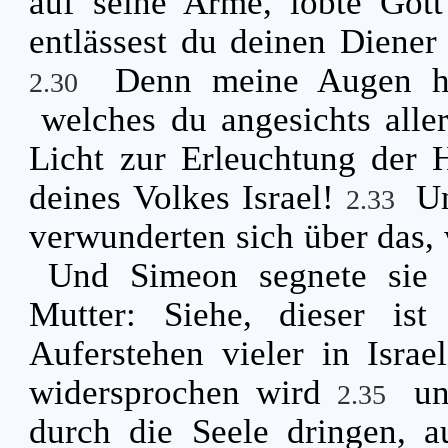
auf seine Arme, lobte Got
entlässest du deinen Diener
Denn meine Augen h
2.30
welches du angesichts aller
Licht zur Erleuchtung der 
deines Volkes Israel!
Un
2.33
verwunderten sich über das,
Und Simeon segnete sie 
Mutter: Siehe, dieser is
Auferstehen vieler in Isra
widersprochen wird
un
2.35
durch die Seele dringen, a