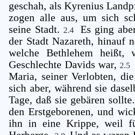
geschah, als Kyrenius Landpf
zogen alle aus, um sich sch
seine Stadt.
Es ging abe
2.4
der Stadt Nazareth, hinauf n
welche Bethlehem heißt,
Geschlechte Davids war,
2.5
Maria, seiner Verlobten, d
sich aber, während sie daselb
Tage, daß sie gebären sollte
den Erstgeborenen, und wick
ihn in eine Krippe, weil 
Herberge.
Und es waren H