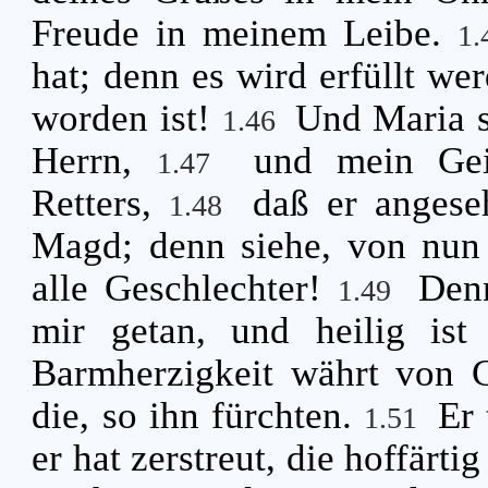
Freude in meinem Leibe.
1
hat; denn es wird erfüllt we
worden ist!
Und Maria s
1.46
Herrn,
und mein Gei
1.47
Retters,
daß er angese
1.48
Magd; denn siehe, von nun 
alle Geschlechter!
Den
1.49
mir getan, und heilig is
Barmherzigkeit währt von G
die, so ihn fürchten.
Er
1.51
er hat zerstreut, die hoffärti