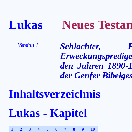
Lukas
Neues Testame
Schlachter,
Version 1
Erweckungsprediger
den Jahren 1890-1
der Genfer Bibelges
Inhaltsverzeichnis
Lukas - Kapitel
1
2
3
4
5
6
7
8
9
10