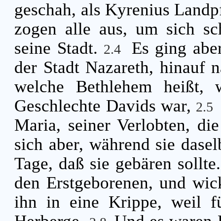
geschah, als Kyrenius Landpf
zogen alle aus, um sich sch
seine Stadt.
Es ging abe
2.4
der Stadt Nazareth, hinauf n
welche Bethlehem heißt,
Geschlechte Davids war,
2.5
Maria, seiner Verlobten, d
sich aber, während sie daselb
Tage, daß sie gebären sollte
den Erstgeborenen, und wick
ihn in eine Krippe, weil 
Herberge.
Und es waren H