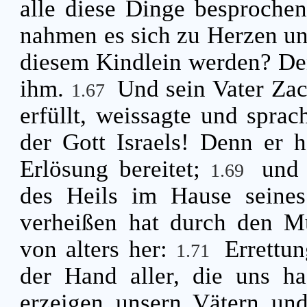
alle diese Dinge besproche
nahmen es sich zu Herzen un
diesem Kindlein werden? De
ihm.
Und sein Vater Zac
1.67
erfüllt, weissagte und spra
der Gott Israels! Denn er 
Erlösung bereitet;
und 
1.69
des Heils im Hause seine
verheißen hat durch den Mu
von alters her:
Errettu
1.71
der Hand aller, die uns h
erzeigen unsern Vätern und