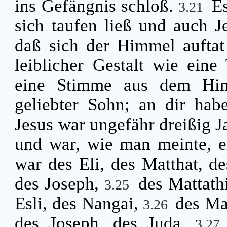
ins Gefängnis schloß.
Es
3.21
sich taufen ließ und auch J
daß sich der Himmel aufta
leiblicher Gestalt wie eine
eine Stimme aus dem Him
geliebter Sohn; an dir hab
Jesus war ungefähr dreißig Ja
und war, wie man meinte, 
war des Eli, des Matthat, de
des Joseph,
des Mattath
3.25
Esli, des Nangai,
des Ma
3.26
des Joseph, des Juda,
3.2