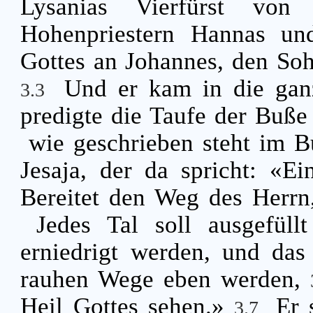
Lysanias Vierfürst von
Hohenpriestern Hannas un
Gottes an Johannes, den Soh
Und er kam in die ga
3.3
predigte die Taufe der Buß
wie geschrieben steht im 
Jesaja, der da spricht: «E
Bereitet den Weg des Herrn
Jedes Tal soll ausgefül
erniedrigt werden, und da
rauhen Wege eben werden,
Heil Gottes sehen.»
Er 
3.7