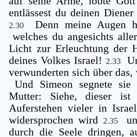
auf seine Arme, lobte Got
entlässest du deinen Diener
Denn meine Augen h
2.30
welches du angesichts aller
Licht zur Erleuchtung der 
deines Volkes Israel!
Un
2.33
verwunderten sich über das,
Und Simeon segnete sie 
Mutter: Siehe, dieser is
Auferstehen vieler in Isra
widersprochen wird
un
2.35
durch die Seele dringen, a