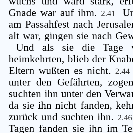
wuchs und ward stark, erfü
Gnade war auf ihm.
Un
2.41
am Passahfest nach Jerusal
alt war, gingen sie nach Ge
Und als sie die Tage v
heimkehrten, blieb der Knabe
Eltern wußten es nicht.
2.4
unter den Gefährten, zogen
suchten ihn unter den Verw
da sie ihn nicht fanden, keh
zurück und suchten ihn.
2.4
Tagen fanden sie ihn im Te