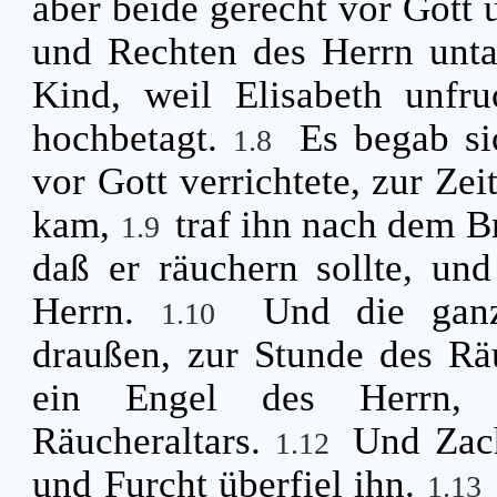
aber beide gerecht vor Gott 
und Rechten des Herrn unta
Kind, weil Elisabeth unfr
hochbetagt.
Es begab si
1.8
vor Gott verrichtete, zur Zei
kam,
traf ihn nach dem B
1.9
daß er räuchern sollte, un
Herrn.
Und die gan
1.10
draußen, zur Stunde des R
ein Engel des Herrn, 
Räucheraltars.
Und Zach
1.12
und Furcht überfiel ihn.
1.13