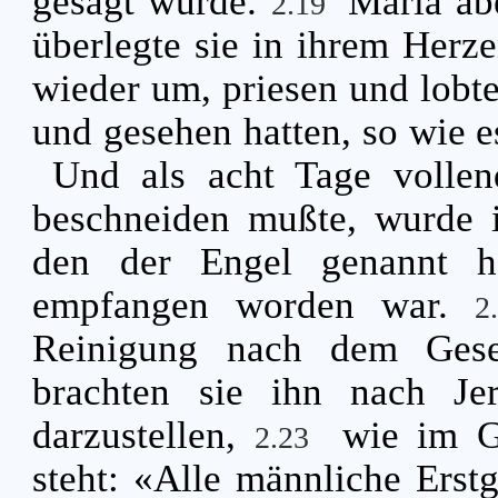
gesagt wurde.
Maria abe
2.19
überlegte sie in ihrem Herz
wieder um, priesen und lobten
und gesehen hatten, so wie 
Und als acht Tage volle
beschneiden mußte, wurde 
den der Engel genannt ha
empfangen worden war.
2
Reinigung nach dem Gese
brachten sie ihn nach J
darzustellen,
wie im G
2.23
steht: «Alle männliche Erstg