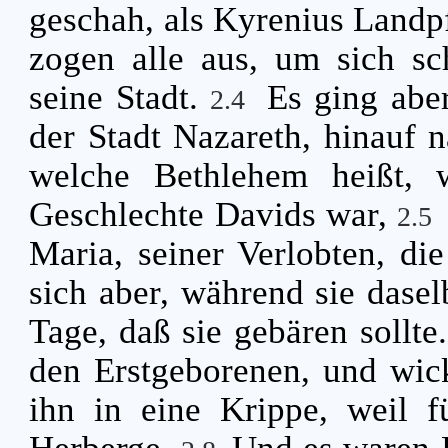
geschah, als Kyrenius Landpf
zogen alle aus, um sich sch
seine Stadt.
Es ging abe
2.4
der Stadt Nazareth, hinauf n
welche Bethlehem heißt,
Geschlechte Davids war,
2.5
Maria, seiner Verlobten, d
sich aber, während sie daselb
Tage, daß sie gebären sollte
den Erstgeborenen, und wick
ihn in eine Krippe, weil 
Herberge.
Und es waren H