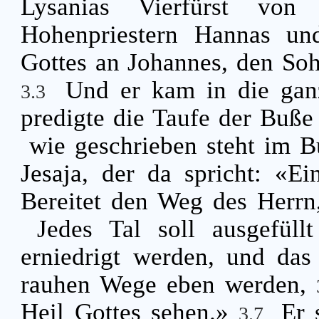
Lysanias Vierfürst von
Hohenpriestern Hannas un
Gottes an Johannes, den Soh
Und er kam in die ga
3.3
predigte die Taufe der Buß
wie geschrieben steht im 
Jesaja, der da spricht: «E
Bereitet den Weg des Herrn
Jedes Tal soll ausgefül
erniedrigt werden, und da
rauhen Wege eben werden,
Heil Gottes sehen.»
Er 
3.7