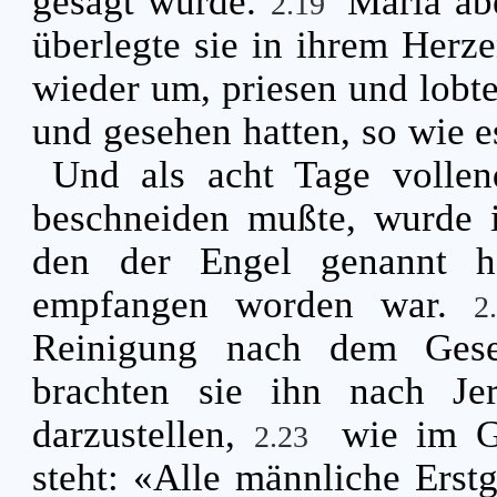
gesagt wurde.
Maria abe
2.19
überlegte sie in ihrem Herz
wieder um, priesen und lobten
und gesehen hatten, so wie 
Und als acht Tage volle
beschneiden mußte, wurde 
den der Engel genannt ha
empfangen worden war.
2
Reinigung nach dem Gese
brachten sie ihn nach J
darzustellen,
wie im G
2.23
steht: «Alle männliche Erstg