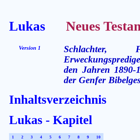
Lukas
Neues Testame
Schlachter,
Version 1
Erweckungsprediger
den Jahren 1890-1
der Genfer Bibelges
Inhaltsverzeichnis
Lukas - Kapitel
1
2
3
4
5
6
7
8
9
10