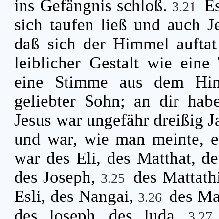
ins Gefängnis schloß.
Es
3.21
sich taufen ließ und auch J
daß sich der Himmel aufta
leiblicher Gestalt wie eine
eine Stimme aus dem Him
geliebter Sohn; an dir hab
Jesus war ungefähr dreißig Ja
und war, wie man meinte, 
war des Eli, des Matthat, de
des Joseph,
des Mattath
3.25
Esli, des Nangai,
des Ma
3.26
des Joseph, des Juda,
3.2