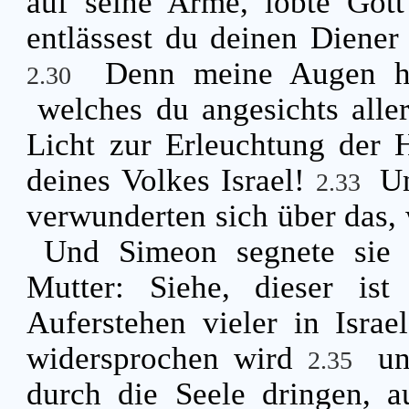
auf seine Arme, lobte Got
entlässest du deinen Diener
Denn meine Augen h
2.30
welches du angesichts aller
Licht zur Erleuchtung der 
deines Volkes Israel!
Un
2.33
verwunderten sich über das,
Und Simeon segnete sie 
Mutter: Siehe, dieser is
Auferstehen vieler in Isra
widersprochen wird
un
2.35
durch die Seele dringen, a