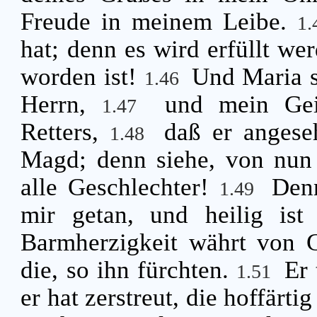
Freude in meinem Leibe.
1
hat; denn es wird erfüllt we
worden ist!
Und Maria s
1.46
Herrn,
und mein Gei
1.47
Retters,
daß er angese
1.48
Magd; denn siehe, von nun 
alle Geschlechter!
Den
1.49
mir getan, und heilig is
Barmherzigkeit währt von G
die, so ihn fürchten.
Er
1.51
er hat zerstreut, die hoffärti