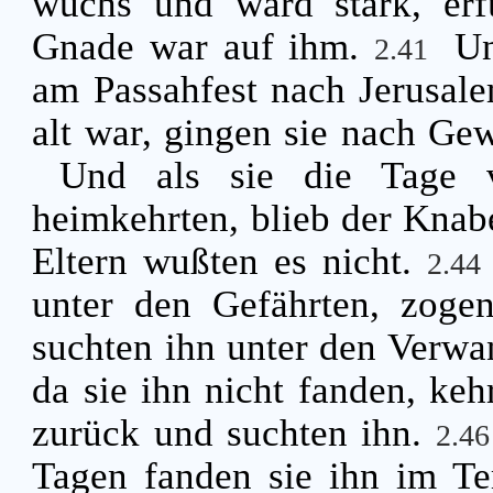
wuchs und ward stark, erfü
Gnade war auf ihm.
Un
2.41
am Passahfest nach Jerusal
alt war, gingen sie nach Ge
Und als sie die Tage v
heimkehrten, blieb der Knabe
Eltern wußten es nicht.
2.4
unter den Gefährten, zogen
suchten ihn unter den Verw
da sie ihn nicht fanden, keh
zurück und suchten ihn.
2.4
Tagen fanden sie ihn im Te