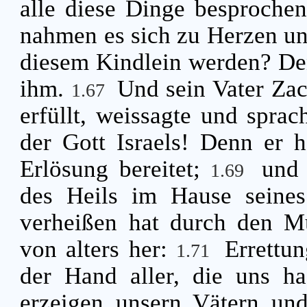
alle diese Dinge besproche
nahmen es sich zu Herzen un
diesem Kindlein werden? De
ihm.
Und sein Vater Zac
1.67
erfüllt, weissagte und spra
der Gott Israels! Denn er 
Erlösung bereitet;
und 
1.69
des Heils im Hause seine
verheißen hat durch den Mu
von alters her:
Errettu
1.71
der Hand aller, die uns h
erzeigen unsern Vätern und