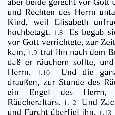
aber beide gerecht vor Gott 
und Rechten des Herrn unta
Kind, weil Elisabeth unfr
hochbetagt.
Es begab si
1.8
vor Gott verrichtete, zur Zei
kam,
traf ihn nach dem B
1.9
daß er räuchern sollte, un
Herrn.
Und die gan
1.10
draußen, zur Stunde des R
ein Engel des Herrn, 
Räucheraltars.
Und Zach
1.12
und Furcht überfiel ihn.
1.13