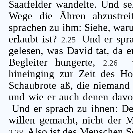
Saatfelder wandelte. Und se
Wege die Ähren abzustre
sprachen zu ihm: Siehe, waru
erlaubt ist?
Und er spra
2.25
gelesen, was David tat, da er
Begleiter hungerte,
2.26
hineinging zur Zeit des Ho
Schaubrote aß, die niemand e
und wie er auch denen davo
Und er sprach zu ihnen: D
willen gemacht, nicht der 
Also ist des Menschen S
2.28