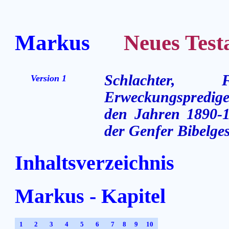
Markus
Neues Testam
Schlachter,
Version 1
Erweckungsprediger
den Jahren 1890-1
der Genfer Bibelges
Inhaltsverzeichnis
Markus - Kapitel
1
2
3
4
5
6
7
8
9
10