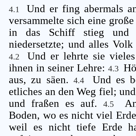
Und er fing abermals a
4.1
versammelte sich eine große
in das Schiff stieg und
niedersetzte; und alles Vo
Und er lehrte sie viele
4.2
ihnen in seiner Lehre:
Hö
4.3
aus, zu säen.
Und es b
4.4
etliches an den Weg fiel; u
und fraßen es auf.
An
4.5
Boden, wo es nicht viel Erde 
weil es nicht tiefe Erde h