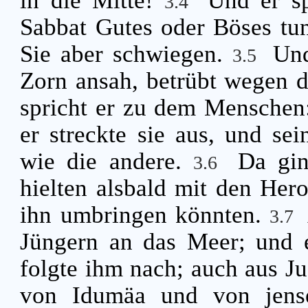
in die Mitte!
Und er s
3.4
Sabbat Gutes oder Böses tun
Sie aber schwiegen.
Und
3.5
Zorn ansah, betrübt wegen de
spricht er zu dem Menschen
er streckte sie aus, und s
wie die andere.
Da gin
3.6
hielten alsbald mit den Hero
ihn umbringen könnten.
3.7
Jüngern an das Meer; und 
folgte ihm nach; auch aus J
von Idumäa und von jense