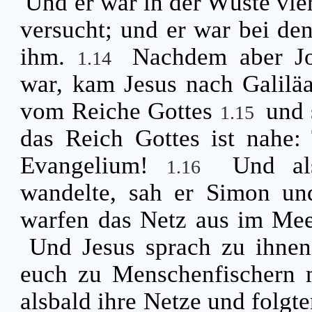
Und er war in der Wüste vi
versucht; und er war bei den
ihm.
Nachdem aber Jo
1.14
war, kam Jesus nach Galilä
vom Reiche Gottes
und 
1.15
das Reich Gottes ist nahe:
Evangelium!
Und al
1.16
wandelte, sah er Simon un
warfen das Netz aus im Mee
Und Jesus sprach zu ihnen:
euch zu Menschenfischern
alsbald ihre Netze und folgt