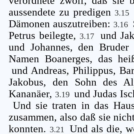
verordnete zwölf, daß sie 
aussendete zu predigen
3.15
Dämonen auszutreiben:
3.16
Petrus beilegte,
und Jak
3.17
und Johannes, den Bruder 
Namen Boanerges, das heiß
und Andreas, Philippus, Ba
Jakobus, den Sohn des Al
Kananäer,
und Judas Isch
3.19
Und sie traten in das Hau
zusammen, also daß sie nich
konnten.
Und als die, w
3.21