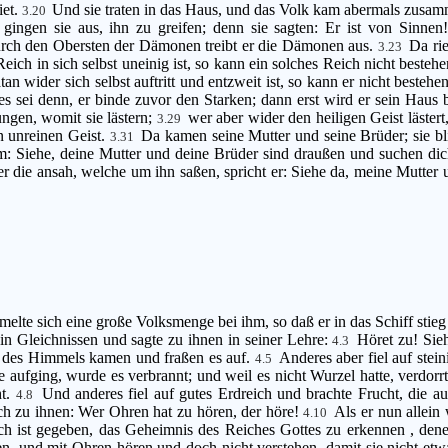
iet.
Und sie traten in das Haus, und das Volk kam abermals zusamm
3.20
gingen sie aus, ihn zu greifen; denn sie sagten: Er ist von Sinnen
rch den Obersten der Dämonen treibt er die Dämonen aus.
Da rie
3.23
ich in sich selbst uneinig ist, so kann ein solches Reich nicht besteh
n wider sich selbst auftritt und entzweit ist, so kann er nicht besteh
s sei denn, er binde zuvor den Starken; dann erst wird er sein Haus
ngen, womit sie lästern;
wer aber wider den heiligen Geist lästert
3.29
n unreinen Geist.
Da kamen seine Mutter und seine Brüder; sie bl
3.31
m: Siehe, deine Mutter und deine Brüder sind draußen und suchen di
 die ansah, welche um ihn saßen, spricht er: Siehe da, meine Mutter
lte sich eine große Volksmenge bei ihm, so daß er in das Schiff stieg 
s in Gleichnissen und sagte zu ihnen in seiner Lehre:
Höret zu! Sie
4.3
el des Himmels kamen und fraßen es auf.
Anderes aber fiel auf stei
4.5
 aufging, wurde es verbrannt; und weil es nicht Wurzel hatte, verdorr
ht.
Und anderes fiel auf gutes Erdreich und brachte Frucht, die au
4.8
ch zu ihnen: Wer Ohren hat zu hören, der höre!
Als er nun allein
4.10
h ist gegeben, das Geheimnis des Reiches Gottes zu erkennen , denen 
en, und mit Ohren hören und doch nicht verstehen, damit sie nicht e