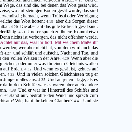
4.13
m Wege, das sind die, bei denen das Wort gesät wird,
eise, wo auf steinigen Boden gesät wurde, das sind
tterwendisch; hernach, wenn Trübsal oder Verfolgung
 welche das Wort hörten;
aber die Sorgen dieser
4.19
htbar.
Die aber auf das gute Erdreich gesät sind,
4.20
dertfältig.
Und er sprach zu ihnen: Kommt etwa
4.21
Denn nichts ist verborgen, das nicht offenbar werde,
 Achtet auf das, was ihr hört! Mit welchem Maße ihr
 werden; wer aber nicht hat, von dem wird auch das
rft
und schläft und aufsteht, Nacht und Tag, und
4.27
nn den vollen Weizen in der Ähre.
Wenn aber die
4.29
leichen, oder unter was für einem Gleichnis wollen
rn auf Erden.
Und wenn es gesät ist, geht es auf
4.32
nen.
Und in vielen solchen Gleichnissen trug er
4.33
en Jüngern alles aus.
Und an jenem Tage, als es
4.35
r da in dem Schiffe war; es waren aber auch andere
gann.
Und er war im Hinterteil des Schiffes und
4.38
d er stand auf, bedrohte den Wind und sprach zum
rchtsam? Wie, habt ihr keinen Glauben?
Und sie
4.41