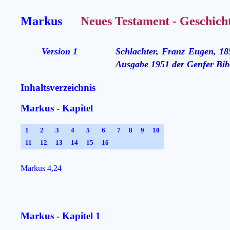
Markus
Neues Testament - Geschich
Version 1
Schlachter, Franz Eugen, 18
Ausgabe 1951 der Genfer Bibe
Inhaltsverzeichnis
Markus - Kapitel
1
2
3
4
5
6
7
8
9
10
11
12
13
14
15
16
Markus 4,24
Markus - Kapitel 1