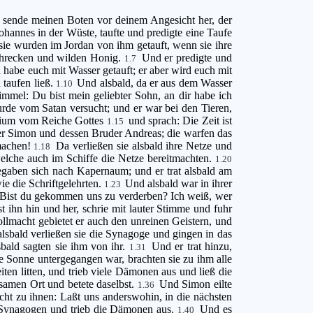
ch sende meinen Boten vor deinem Angesicht her, der
hannes in der Wüste, taufte und predigte eine Taufe
ie wurden im Jordan von ihm getauft, wenn sie ihre
chrecken und wilden Honig.
Und er predigte und
1.7
h habe euch mit Wasser getauft; er aber wird euch mit
 taufen ließ.
Und alsbald, da er aus dem Wasser
1.10
mel: Du bist mein geliebter Sohn, an dir habe ich
rde vom Satan versucht; und er war bei den Tieren,
elium vom Reiche Gottes
und sprach: Die Zeit ist
1.15
 er Simon und dessen Bruder Andreas; die warfen das
 machen!
Da verließen sie alsbald ihre Netze und
1.18
elche auch im Schiffe die Netze bereitmachten.
1.20
gaben sich nach Kapernaum; und er trat alsbald am
ie die Schriftgelehrten.
Und alsbald war in ihrer
1.23
? Bist du gekommen uns zu verderben? Ich weiß, wer
t ihn hin und her, schrie mit lauter Stimme und fuhr
ollmacht gebietet er auch den unreinen Geistern, und
lsbald verließen sie die Synagoge und gingen in das
bald sagten sie ihm von ihr.
Und er trat hinzu,
1.31
 Sonne untergegangen war, brachten sie zu ihm alle
iten litten, und trieb viele Dämonen aus und ließ die
samen Ort und betete daselbst.
Und Simon eilte
1.36
cht zu ihnen: Laßt uns anderswohin, in die nächsten
n Synagogen und trieb die Dämonen aus.
Und es
1.40