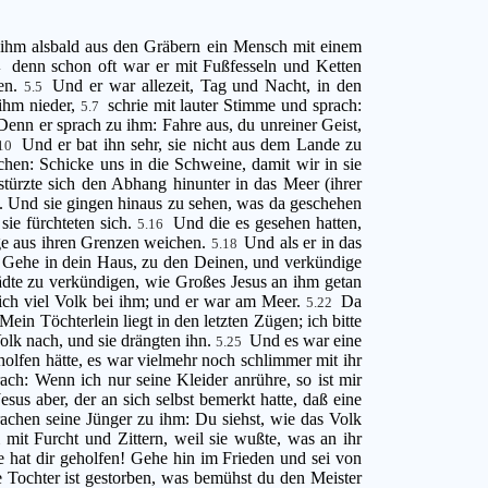
f ihm alsbald aus den Gräbern ein Mensch mit einem
denn schon oft war er mit Fußfesseln und Ketten
4
gen.
Und er war allezeit, Tag und Nacht, in den
5.5
 ihm nieder,
schrie mit lauter Stimme und sprach:
5.7
Denn er sprach zu ihm: Fahre aus, du unreiner Geist,
Und er bat ihn sehr, sie nicht aus dem Lande zu
.10
en: Schicke uns in die Schweine, damit wir in sie
türzte sich den Abhang hinunter in das Meer (ihrer
e. Und sie gingen hinaus zu sehen, was da geschehen
sie fürchteten sich.
Und die es gesehen hatten,
5.16
öge aus ihren Grenzen weichen.
Und als er in das
5.18
m: Gehe in dein Haus, zu den Deinen, und verkündige
ädte zu verkündigen, wie Großes Jesus an ihm getan
sich viel Volk bei ihm; und er war am Meer.
Da
5.22
Mein Töchterlein liegt in den letzten Zügen; ich bitte
Volk nach, und sie drängten ihn.
Und es war eine
5.25
eholfen hätte, es war vielmehr noch schlimmer mit ihr
ach: Wenn ich nur seine Kleider anrühre, so ist mir
Jesus aber, der an sich selbst bemerkt hatte, daß eine
achen seine Jünger zu ihm: Du siehst, wie das Volk
mit Furcht und Zittern, weil sie wußte, was an ihr
be hat dir geholfen! Gehe hin im Frieden und sei von
Tochter ist gestorben, was bemühst du den Meister