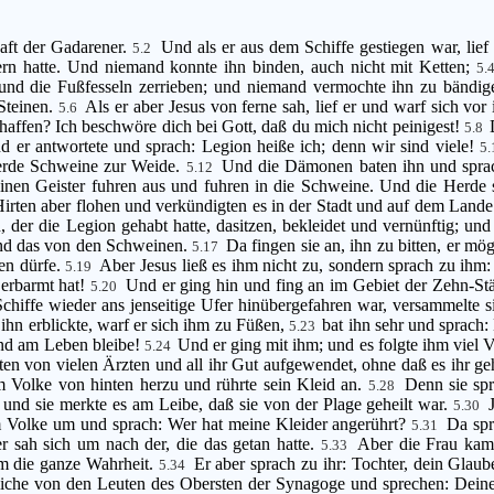
aft der Gadarener.
Und als er aus dem Schiffe gestiegen war, lie
5.2
rn hatte. Und niemand konnte ihn binden, auch nicht mit Ketten;
5.
und die Fußfesseln zerrieben; und niemand vermochte ihn zu bändi
Steinen.
Als er aber Jesus von ferne sah, lief er und warf sich vor
5.6
chaffen? Ich beschwöre dich bei Gott, daß du mich nicht peinigest!
5.8
d er antwortete und sprach: Legion heiße ich; denn wir sind viele!
5
erde Schweine zur Weide.
Und die Dämonen baten ihn und sprach
5.12
einen Geister fuhren aus und fuhren in die Schweine. Und die Herde s
irten aber flohen und verkündigten es in der Stadt und auf dem Land
r die Legion gehabt hatte, dasitzen, bekleidet und vernünftig; und 
und das von den Schweinen.
Da fingen sie an, ihn zu bitten, er m
5.17
ben dürfe.
Aber Jesus ließ es ihm nicht zu, sondern sprach zu ih
5.19
 erbarmt hat!
Und er ging hin und fing an im Gebiet der Zehn-St
5.20
Schiffe wieder ans jenseitige Ufer hinübergefahren war, versammelte 
ihn erblickte, warf er sich ihm zu Füßen,
bat ihn sehr und sprach: 
5.23
und am Leben bleibe!
Und er ging mit ihm; und es folgte ihm viel 
5.24
itten von vielen Ärzten und all ihr Gut aufgewendet, ohne daß es ihr g
m Volke von hinten herzu und rührte sein Kleid an.
Denn sie spr
5.28
, und sie merkte es am Leibe, daß sie von der Plage geheilt war.
5.30
m Volke um und sprach: Wer hat meine Kleider angerührt?
Da spr
5.31
r sah sich um nach der, die das getan hatte.
Aber die Frau kam 
5.33
hm die ganze Wahrheit.
Er aber sprach zu ihr: Tochter, dein Glau
5.34
iche von den Leuten des Obersten der Synagoge und sprechen: Deine 