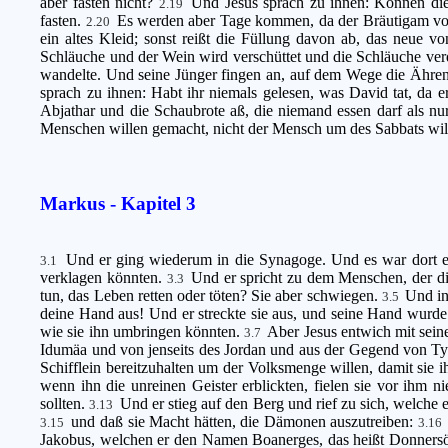
aber fasten nicht?
Und Jesus sprach zu ihnen: Können die 
2.19
fasten.
Es werden aber Tage kommen, da der Bräutigam vo
2.20
ein altes Kleid; sonst reißt die Füllung davon ab, das neue v
Schläuche und der Wein wird verschüttet und die Schläuche ver
wandelte. Und seine Jünger fingen an, auf dem Wege die Ähren
sprach zu ihnen: Habt ihr niemals gelesen, was David tat, da er
Abjathar und die Schaubrote aß, die niemand essen darf als nu
Menschen willen gemacht, nicht der Mensch um des Sabbats wi
Markus - Kapitel 3
Und er ging wiederum in die Synagoge. Und es war dort e
3.1
verklagen könnten.
Und er spricht zu dem Menschen, der die
3.3
tun, das Leben retten oder töten? Sie aber schwiegen.
Und in
3.5
deine Hand aus! Und er streckte sie aus, und seine Hand wurd
wie sie ihn umbringen könnten.
Aber Jesus entwich mit sein
3.7
Idumäa und von jenseits des Jordan und aus der Gegend von Tyr
Schifflein bereitzuhalten um der Volksmenge willen, damit sie i
wenn ihn die unreinen Geister erblickten, fielen sie vor ihm n
sollten.
Und er stieg auf den Berg und rief zu sich, welche 
3.13
und daß sie Macht hätten, die Dämonen auszutreiben:
3.15
3.16
Jakobus, welchen er den Namen Boanerges, das heißt Donnersö