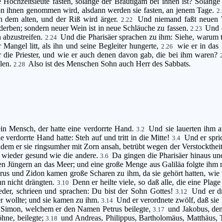
Hochzeitsleute fasten, solange der Bräutigam bei ihnen ist? Solange 
n ihnen genommen wird, alsdann werden sie fasten, an jenem Tage.
2
on dem alten, und der Riß wird ärger.
Und niemand faßt neuen We
2.22
derben; sondern neuer Wein ist in neue Schläuche zu fassen.
Und e
2.23
 abzustreifen.
Und die Pharisäer sprachen zu ihm: Siehe, warum t
2.24
 Mangel litt, als ihn und seine Begleiter hungerte,
wie er in das
2.26
r die Priester, und wie er auch denen davon gab, die bei ihm waren?
llen.
Also ist des Menschen Sohn auch Herr des Sabbats.
2.28
in Mensch, der hatte eine verdorrte Hand.
Und sie lauerten ihm a
3.2
 verdorrte Hand hatte: Steh auf und tritt in die Mitte!
Und er spri
3.4
dem er sie ringsumher mit Zorn ansah, betrübt wegen der Verstocktheit
e wieder gesund wie die andere.
Da gingen die Pharisäer hinaus und
3.6
en Jüngern an das Meer; und eine große Menge aus Galiläa folgte ihm
us und Zidon kamen große Scharen zu ihm, da sie gehört hatten, wie v
hn nicht drängten.
Denn er heilte viele, so daß alle, die eine Plag
3.10
ieder, schrieen und sprachen: Du bist der Sohn Gottes!
Und er dr
3.12
er wollte; und sie kamen zu ihm.
Und er verordnete zwölf, daß sie
3.14
Simon, welchem er den Namen Petrus beilegte,
und Jakobus, de
3.17
hne, beilegte;
und Andreas, Philippus, Bartholomäus, Matthäus,
3.18