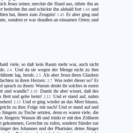
ich Jesus seiner, streckte die Hand aus, rührte ihn an
r bedrohte ihn und schickte ihn alsbald fort
und
1.44
ohlen hat, ihnen zum Zeugnis!
Er aber ging und
1.45
onnte, sondern er war draußen an einsamen Orten; und
sbald viele, so daß kein Raum mehr war, auch nicht
rde.
Und da sie wegen der Menge nicht zu ihm
2.4
elähmte lag, herab.
Als aber Jesus ihren Glauben
2.5
 dachten in ihren Herzen:
Was redet dieser so? Er
2.7
und sprach zu ihnen: Warum denkt ihr solches in euren
Bett und wandle?
Damit ihr aber wisset, daß des
2.10
in Bett und gehe heim!
Und er stand auf, nahm
2.12
gesehen!
Und er ging wieder an das Meer hinaus,
2.13
spricht zu ihm: Folge mir nach! Und er stand auf und
 Jüngern zu Tische setzten, denn es waren viele, die
en Jüngern: Warum ißt und trinkt er mit den Zöllnern
icht gekommen, Gerechte zu rufen, sondern Sünder zur
Jünger des Johannes und der Pharisäer, deine Jünger