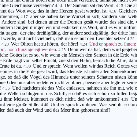
hr alle Gleichnisse verstehen?
Der Sämann sät das Wort.
Die a
4.14
4.15
mmt das Wort weg, das in ihre Herzen gesät worden ist.
Gleicherw
4.16
 aufnehmen;
aber sie haben keine Wurzel in sich, sondern sind we
4.17
Andere sind, bei denen unter die Dornen gesät wurde; das sind die,
8
andern Dingen dringen ein und ersticken das Wort, und es wird unfruc
ragen, der eine dreißigfältig, der andere sechzigfältig, der dritte hun
ellt werde, und nicht vielmehr, daß man es auf den Leuchter setze?
4.22
.
Wer Ohren hat zu hören, der höre!
Und er sprach zu ihnen:
4.23
4.24
hört, noch hinzugelegt werden.
Denn wer da hat, dem wird gegeben
4.25
iche Gottes ist es so, wie wenn ein Mensch den Samen in die Erde wi
 Erde trägt von selbst Frucht, zuerst den Halm, hernach die Ähre, da
Ernte ist da.
Und er sprach: Wem wollen wir das Reich Gottes verg
4.30
enn es in die Erde gesät wird, das kleinste ist unter allen Samenkörne
ige, so daß die Vögel des Himmels unter seinem Schatten nisten kön
ne Gleichnis aber redete er nicht zu ihnen; beiseite aber legte er sein
n!
Und nachdem sie das Volk entlassen, nahmen sie ihn mit, wie e
4.36
die Wellen schlugen in das Schiff, so daß es sich schon zu füllen be
 zu ihm: Meister, kümmert es dich nicht, daß wir umkommen?
Un
4.39
rd eine große Stille.
Und er sprach zu ihnen: Was seid ihr so fu
4.40
 der, daß auch der Wind und das Meer ihm gehorsam sind?