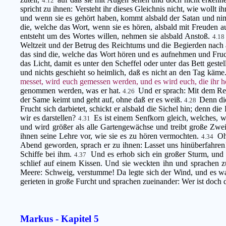
4.12
spricht zu ihnen: Versteht ihr dieses Gleichnis nicht, wie wollt i
und wenn sie es gehört haben, kommt alsbald der Satan und ni
die, welche das Wort, wenn sie es hören, alsbald mit Freuden
entsteht um des Wortes willen, nehmen sie alsbald Anstoß.
4.1
Weltzeit und der Betrug des Reichtums und die Begierden nach 
das sind die, welche das Wort hören und es aufnehmen und Frucht t
das Licht, damit es unter den Scheffel oder unter das Bett gest
und nichts geschieht so heimlich, daß es nicht an den Tag käme
messet, wird euch gemessen werden, und es wird euch, die ihr 
genommen werden, was er hat.
Und er sprach: Mit dem Re
4.26
der Same keimt und geht auf, ohne daß er es weiß.
Denn die
4.28
Frucht sich darbietet, schickt er alsbald die Sichel hin; denn die 
wir es darstellen?
Es ist einem Senfkorn gleich, welches, w
4.31
und wird größer als alle Gartengewächse und treibt große Zwe
ihnen seine Lehre vor, wie sie es zu hören vermochten.
Oh
4.34
Abend geworden, sprach er zu ihnen: Lasset uns hinüberfahre
Schiffe bei ihm.
Und es erhob sich ein großer Sturm, und 
4.37
schlief auf einem Kissen. Und sie weckten ihn und sprachen
Meere: Schweig, verstumme! Da legte sich der Wind, und es wa
gerieten in große Furcht und sprachen zueinander: Wer ist doch
Markus - Kapitel 5