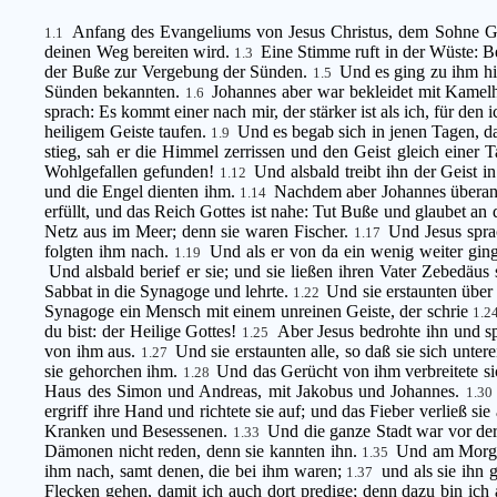
Anfang des Evangeliums von Jesus Christus, dem Sohne G
1.1
deinen Weg bereiten wird.
Eine Stimme ruft in der Wüste: B
1.3
der Buße zur Vergebung der Sünden.
Und es ging zu ihm hi
1.5
Sünden bekannten.
Johannes aber war bekleidet mit Kamel
1.6
sprach: Es kommt einer nach mir, der stärker ist als ich, für de
heiligem Geiste taufen.
Und es begab sich in jenen Tagen, d
1.9
stieg, sah er die Himmel zerrissen und den Geist gleich einer 
Wohlgefallen gefunden!
Und alsbald treibt ihn der Geist 
1.12
und die Engel dienten ihm.
Nachdem aber Johannes überant
1.14
erfüllt, und das Reich Gottes ist nahe: Tut Buße und glaubet a
Netz aus im Meer; denn sie waren Fischer.
Und Jesus spra
1.17
folgten ihm nach.
Und als er von da ein wenig weiter gin
1.19
Und alsbald berief er sie; und sie ließen ihren Vater Zebedäu
Sabbat in die Synagoge und lehrte.
Und sie erstaunten über 
1.22
Synagoge ein Mensch mit einem unreinen Geiste, der schrie
1.2
du bist: der Heilige Gottes!
Aber Jesus bedrohte ihn und 
1.25
von ihm aus.
Und sie erstaunten alle, so daß sie sich unte
1.27
sie gehorchen ihm.
Und das Gerücht von ihm verbreitete si
1.28
Haus des Simon und Andreas, mit Jakobus und Johannes.
1.30
ergriff ihre Hand und richtete sie auf; und das Fieber verließ sie
Kranken und Besessenen.
Und die ganze Stadt war vor de
1.33
Dämonen nicht reden, denn sie kannten ihn.
Und am Morgen
1.35
ihm nach, samt denen, die bei ihm waren;
und als sie ihn
1.37
Flecken gehen, damit ich auch dort predige; denn dazu bin ic