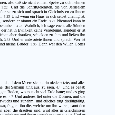
en, also daß sie nicht einmal Speise zu sich nehmen
!
Und die Schriftgelehrten, die von Jerusalem
3.22
f er sie zu sich und sprach in Gleichnissen zu ihnen:
en.
Und wenn ein Haus in sich selbst uneinig ist,
3.25
en, sondern er nimmt ein Ende.
Niemand kann in
3.27
 berauben.
Wahrlich, ich sage euch, alle Sünden
3.28
, der hat in Ewigkeit keine Vergebung, sondern er ist
ieben aber draußen, schickten zu ihm und ließen ihn
ch.
Und er antwortete ihnen und sprach: Wer ist
3.33
 und meine Brüder!
Denn wer den Willen Gottes
3.35
und auf dem Meere sich darin niedersetzte; und alles
he, der Sämann ging aus, zu säen.
Und es begab
4.4
nigen Boden, wo es nicht viel Erde hatte; und es ging
te es.
Und anderes fiel unter die Dornen; und die
4.7
fwuchs und zunahm; und etliches trug dreißigfältig,
 war, fragten ihn die, welche um ihn waren, samt den
aber, die draußen sind, wird alles in Gleichnissen
twa umkehren und ihnen vergeben werde.
Und er