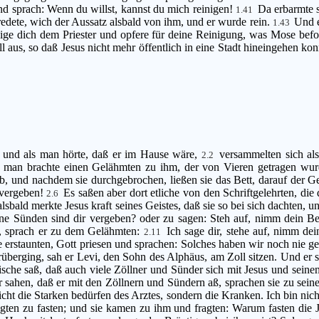
und sprach: Wenn du willst, kannst du mich reinigen!
Da erbarmte s
1.41
edete, wich der Aussatz alsbald von ihm, und er wurde rein.
Und e
1.43
eige dich dem Priester und opfere für deine Reinigung, was Mose bef
all aus, so daß Jesus nicht mehr öffentlich in eine Stadt hineingehen k
 und als man hörte, daß er im Hause wäre,
versammelten sich al
2.2
man brachte einen Gelähmten zu ihm, der von Vieren getragen wu
, und nachdem sie durchgebrochen, ließen sie das Bett, darauf der G
 vergeben!
Es saßen aber dort etliche von den Schriftgelehrten, die
2.6
lsbald merkte Jesus kraft seines Geistes, daß sie so bei sich dachten, 
ine Sünden sind dir vergeben? oder zu sagen: Steh auf, nimm dein 
, sprach er zu dem Gelähmten:
Ich sage dir, stehe auf, nimm de
2.11
lle erstaunten, Gott priesen und sprachen: Solches haben wir noch nie 
rüberging, sah er Levi, den Sohn des Alphäus, am Zoll sitzen. Und er 
sche saß, daß auch viele Zöllner und Sünder sich mit Jesus und seinen
r sahen, daß er mit den Zöllnern und Sündern aß, sprachen sie zu sein
Nicht die Starken bedürfen des Arztes, sondern die Kranken. Ich bin n
gten zu fasten; und sie kamen zu ihm und fragten: Warum fasten die 