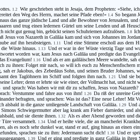
ottes.
Wie geschrieben steht in Jesaja, dem Propheten: «Siehe, i
1.2
ereitet den Weg des Herrn, machet seine Pfade eben!»
So begann Jo
1.4
naus das ganze jüdische Land und alle Bewohner von Jerusalem, und s
haaren und trug einen ledernen Gürtel um seine Lenden und aß Heus
n ich nicht gut genug bin, gebückt seinen Schuhriemen aufzulösen.
Ic
1.8
aß Jesus von Nazareth in Galiläa kam und sich von Johannes im Jordan
Taube auf ihn herabsteigen.
Und eine Stimme erscholl aus dem Him
1.11
in die Wüste hinaus.
Und er war in der Wüste vierzig Tage und wu
1.13
wortet worden war, kam Jesus nach Galiläa und predigte das Evang
n das Evangelium!
Und als er am galiläischen Meere wandelte, sah
1.16
ch zu ihnen: Folget mir nach, so will ich euch zu Menschenfischern
g, sah er Jakobus, des Zebedäus Sohn, und seinen Bruder Johannes, w
s samt den Taglöhnern im Schiff und folgten ihm nach.
Und sie be
1.21
seine Lehre; denn er lehrte sie wie einer, der Vollmacht hat, und nicht w
und sprach: Was haben wir mit dir zu schaffen, Jesus von Nazareth
4
sprach: Verstumme und fahre aus von ihm!
Da riß der unreine Geis
1.26
reinander befragten, und sprachen: Was ist das? Eine neue Lehre! Mit V
ch alsbald in die ganze umliegende Landschaft von Galiläa.
Und a
1.29
Simons Schwiegermutter aber lag krank am Fieber darnieder, und als
 alsbald, und sie diente ihnen.
Als es aber Abend geworden und die
1.32
r Türe versammelt.
Und er heilte viele, die an mancherlei Krankhe
1.34
, als es noch sehr dunkel war, stand er auf, ging hinaus an einen ein
 gefunden, sprachen sie zu ihm: Jedermann sucht dich!
Und er spri
1.38
h ausgegangen.
Und er ging und predigte in ganz Galiläa in ihre
1.39