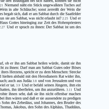
sie den Bräutigam bei sich haben, können sie nicht
Niemand näht ein Stück ungewalkten Tuches auf
.21
in in alte Schläuche; sonst zerreißt der Wein die
s begab sich, daß er am Sabbat durch die Saatfelder
un sie am Sabbat, was nicht erlaubt ist?
Und er
2.25
 Haus Gottes hineinging zur Zeit des Hohenpriesters
Und er sprach zu ihnen: Der Sabbat ist um des
2.27
uf, ob er ihn am Sabbat heilen würde, damit sie ihn
cht zu ihnen: Darf man am Sabbat Gutes oder Böses
 ihres Herzens, spricht er zu dem Menschen: Strecke
 hielten alsbald mit den Herodianern Rat wider ihn,
 nach; auch aus Judäa
und von Jerusalem und von
3.8
iel er tat.
Und er befahl seinen Jüngern, ihm ein
3.9
e hatten, ihn überfielen, um ihn anzurühren.
Und
3.11
ohte ihnen sehr, daß sie ihn nicht offenbar machen
 bei ihm wären und daß er sie aussendete zu predigen
n Sohn des Zebedäus, und Johannes, den Bruder des
 Thomas, Jakobus, den Sohn des Alphäus, Thaddäus,