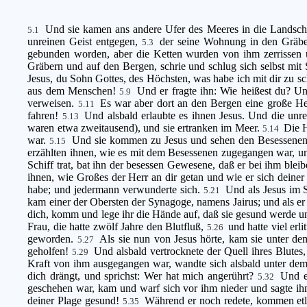
Und sie kamen ans andere Ufer des Meeres in die Landsch
5.1
unreinen Geist entgegen,
der seine Wohnung in den Gräbe
5.3
gebunden worden, aber die Ketten wurden von ihm zerrissen 
Gräbern und auf den Bergen, schrie und schlug sich selbst mit 
Jesus, du Sohn Gottes, des Höchsten, was habe ich mit dir zu s
aus dem Menschen!
Und er fragte ihn: Wie heißest du? Un
5.9
verweisen.
Es war aber dort an den Bergen eine große H
5.11
fahren!
Und alsbald erlaubte es ihnen Jesus. Und die unr
5.13
waren etwa zweitausend), und sie ertranken im Meer.
Die H
5.14
war.
Und sie kommen zu Jesus und sehen den Besessenen, de
5.15
erzählten ihnen, wie es mit dem Besessenen zugegangen war, 
Schiff trat, bat ihn der besessen Gewesene, daß er bei ihm blei
ihnen, wie Großes der Herr an dir getan und wie er sich deiner
habe; und jedermann verwunderte sich.
Und als Jesus im 
5.21
kam einer der Obersten der Synagoge, namens Jairus; und als er 
dich, komm und lege ihr die Hände auf, daß sie gesund werde 
Frau, die hatte zwölf Jahre den Blutfluß,
und hatte viel erl
5.26
geworden.
Als sie nun von Jesus hörte, kam sie unter de
5.27
geholfen!
Und alsbald vertrocknete der Quell ihres Blutes
5.29
Kraft von ihm ausgegangen war, wandte sich alsbald unter de
dich drängt, und sprichst: Wer hat mich angerührt?
Und e
5.32
geschehen war, kam und warf sich vor ihm nieder und sagte i
deiner Plage gesund!
Während er noch redete, kommen etl
5.35