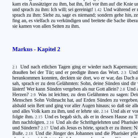
kam ein Aussätziger zu ihm, bat ihn, fiel vor ihm auf die Knie 
und sprach zu ihm: Ich will; sei gereinigt!
Und während er r
1.42
sprach zu ihm: Siehe zu, sage es niemand; sondern gehe hin, z
fing an, es vielfach zu verkündigen und breitete die Sache über
sie kamen von allen Seiten zu ihm.
Markus - Kapitel 2
Und nach etlichen Tagen ging er wieder nach Kapernaum;
2.1
draußen bei der Tür; und er predigte ihnen das Wort.
Und 
2.3
herankommen konnten, deckten sie dort, wo er war, das Dach ab
sah, sprach er zu dem Gelähmten: Sohn, deine Sünden sind dir
lästert! Wer kann Sünden vergeben als nur Gott allein?
Und a
2.8
Herzen?
Was ist leichter, zu dem Gelähmten zu sagen: De
2.9
Menschen Sohn Vollmacht hat, auf Erden Sünden zu vergeben
alsbald sein Bett und ging vor aller Augen hinaus; so daß sie a
und alles Volk kam zu ihm, und er lehrte sie.
Und als er vo
2.14
folgte ihm.
Und es begab sich, als er in dessen Hause zu Ti
2.15
ihm nachfolgten.
Und als die Schriftgelehrten und Pharisäe
2.16
und Sündern?
Und als Jesus es hörte, sprach er zu ihnen: 
2.17
Buße.
Und die Jünger des Johannes und die Pharisäer pfle
2.18