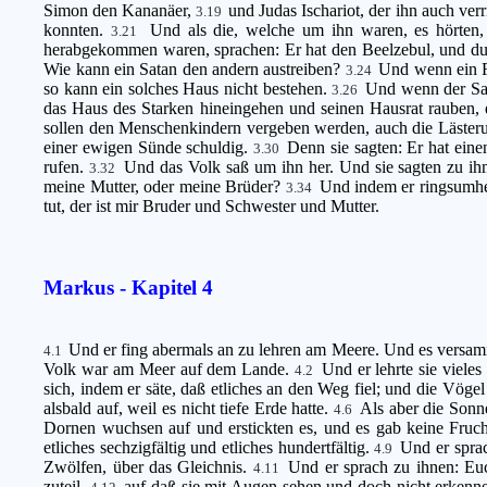
Simon den Kananäer,
und Judas Ischariot, der ihn auch verr
3.19
konnten.
Und als die, welche um ihn waren, es hörten, 
3.21
herabgekommen waren, sprachen: Er hat den Beelzebul, und du
Wie kann ein Satan den andern austreiben?
Und wenn ein Re
3.24
so kann ein solches Haus nicht bestehen.
Und wenn der Sata
3.26
das Haus des Starken hineingehen und seinen Hausrat rauben, e
sollen den Menschenkindern vergeben werden, auch die Lästeru
einer ewigen Sünde schuldig.
Denn sie sagten: Er hat eine
3.30
rufen.
Und das Volk saß um ihn her. Und sie sagten zu ih
3.32
meine Mutter, oder meine Brüder?
Und indem er ringsumher
3.34
tut, der ist mir Bruder und Schwester und Mutter.
Markus - Kapitel 4
Und er fing abermals an zu lehren am Meere. Und es versamme
4.1
Volk war am Meer auf dem Lande.
Und er lehrte sie viele
4.2
sich, indem er säte, daß etliches an den Weg fiel; und die Vög
alsbald auf, weil es nicht tiefe Erde hatte.
Als aber die Sonne
4.6
Dornen wuchsen auf und erstickten es, und es gab keine Fruc
etliches sechzigfältig und etliches hundertfältig.
Und er spra
4.9
Zwölfen, über das Gleichnis.
Und er sprach zu ihnen: Euc
4.11
zuteil,
auf daß sie mit Augen sehen und doch nicht erkenn