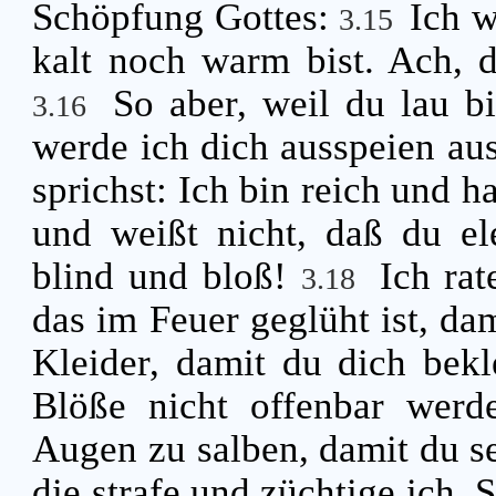
Schöpfung Gottes:
Ich w
3.15
kalt noch warm bist. Ach, 
So aber, weil du lau b
3.16
werde ich dich ausspeien 
sprichst: Ich bin reich und h
und weißt nicht, daß du el
blind und bloß!
Ich rat
3.18
das im Feuer geglüht ist, da
Kleider, damit du dich bekl
Blöße nicht offenbar werd
Augen zu salben, damit du s
die strafe und züchtige ich. 