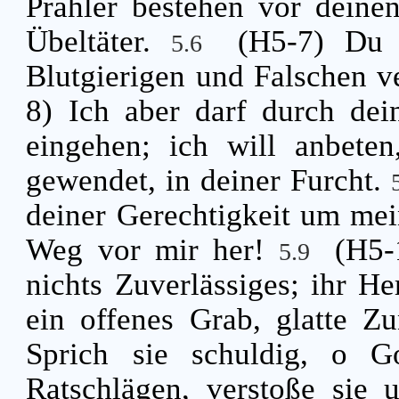
Prahler bestehen vor deinen
Übeltäter.
(H5-7) Du 
5.6
Blutgierigen und Falschen 
8) Ich aber darf durch de
eingehen; ich will anbete
gewendet, in deiner Furcht.
deiner Gerechtigkeit um mei
Weg vor mir her!
(H5-
5.9
nichts Zuverlässiges; ihr He
ein offenes Grab, glatte Z
Sprich sie schuldig, o Go
Ratschlägen, verstoße sie 