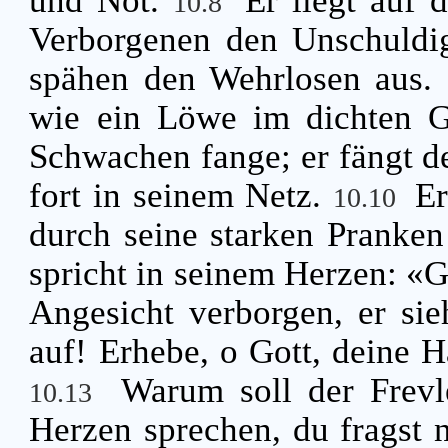
und Not.
Er liegt auf 
10.8
Verborgenen den Unschuldi
spähen den Wehrlosen aus.
wie ein Löwe im dichten Ge
Schwachen fange; er fängt d
fort in seinem Netz.
Er
10.10
durch seine starken Pranken
spricht in seinem Herzen: «Go
Angesicht verborgen, er sie
auf! Erhebe, o Gott, deine H
Warum soll der Frevl
10.13
Herzen sprechen, du fragst 