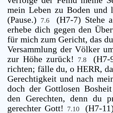
verfolge der Feind meine Se
mein Leben zu Boden und l
(Pause.)
(H7-7) Stehe 
7.6
erhebe dich gegen den Über
für mich zum Gericht, das d
Versammlung der Völker umg
zur Höhe zurück!
(H7-
7.8
richten; fälle du, o HERR, d
Gerechtigkeit und nach mei
doch der Gottlosen Boshei
den Gerechten, denn du pr
gerechter Gott!
(H7-11)
7.10