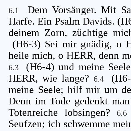
Dem Vorsänger. Mit Sai
6.1
Harfe. Ein Psalm Davids. (H6
deinem Zorn, züchtige mi
(H6-3) Sei mir gnädig, o 
heile mich, o HERR, denn me
(H6-4) und meine Seele 
6.3
HERR, wie lange?
(H6-
6.4
meine Seele; hilf mir um d
Denn im Tode gedenkt man d
Totenreiche lobsingen?
6.
Seufzen; ich schwemme mein 