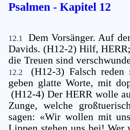
Psalmen - Kapitel 12
Dem Vorsänger. Auf der
12.1
Davids. (H12-2) Hilf, HERR;
die Treuen sind verschwund
(H12-3) Falsch reden 
12.2
geben glatte Worte, mit do
(H12-4) Der HERR wolle ausr
Zunge, welche großtuerisc
sagen: «Wir wollen mit uns
Lippen stehen uns bei! Wer