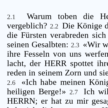
Warum toben die He
2.1
vergeblich?
Die Könige 
2.2
die Fürsten verabreden si
seinen Gesalbten:
«Wir w
2.3
ihre Fesseln von uns werfe
lacht, der HERR spottet ihr
reden in seinem Zorn und si
«Ich habe meinen König
2.6
heiligen Berge!»
Ich wi
2.7
HERRN; er hat zu mir gesag