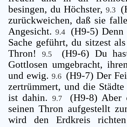
besingen, du Höchster,
(
9.3
zurückweichen, daß sie fa
Angesicht.
(H9-5) Denn 
9.4
Sache geführt, du sitzest al
Thron!
(H9-6) Du has
9.5
Gottlosen umgebracht, ihre
und ewig.
(H9-7) Der Fei
9.6
zertrümmert, und die Städte 
ist dahin.
(H9-8) Aber 
9.7
seinen Thron aufgestellt z
wird den Erdkreis richte