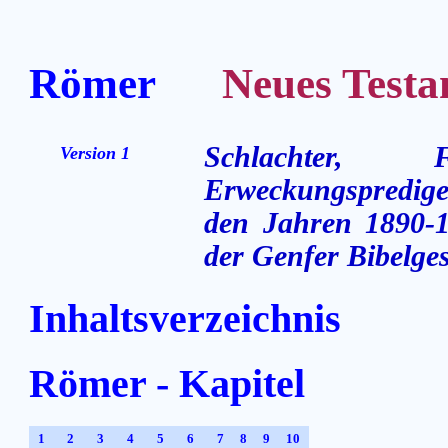
Römer
Neues Testam
Schlachter,
Version 1
Erweckungsprediger
den Jahren 1890-1
der Genfer Bibelges
Inhaltsverzeichnis
Römer - Kapitel
1
2
3
4
5
6
7
8
9
10