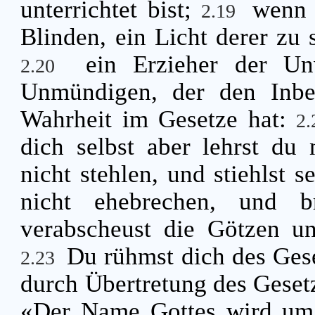
unterrichtet bist;
wenn 
2.19
Blinden, ein Licht derer zu s
ein Erzieher der Un
2.20
Unmündigen, der den Inbeg
Wahrheit im Gesetze hat:
2
dich selbst aber lehrst du 
nicht stehlen, und stiehlst s
nicht ehebrechen, und b
verabscheust die Götzen u
Du rühmst dich des Ges
2.23
durch Übertretung des Gese
«Der Name Gottes wird um 