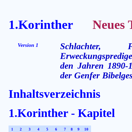
1.Korinther
Neues Te
Schlachter,
Version 1
Erweckungsprediger
den Jahren 1890-1
der Genfer Bibelges
Inhaltsverzeichnis
1.Korinther - Kapitel
1
2
3
4
5
6
7
8
9
10