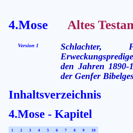
4.Mose
Altes Testame
Schlachter,
Version 1
Erweckungsprediger
den Jahren 1890-1
der Genfer Bibelges
Inhaltsverzeichnis
4.Mose - Kapitel
1
2
3
4
5
6
7
8
9
10