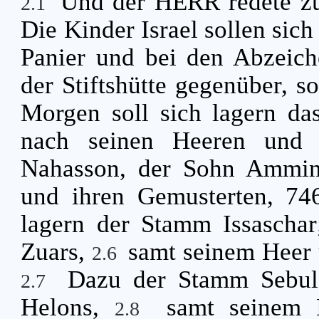
Und der HERR redete z
2.1
Die Kinder Israel sollen sich
Panier und bei den Abzeiche
der Stiftshütte gegenüber, so
Morgen soll sich lagern da
nach seinen Heeren und 
Nahasson, der Sohn Ammi
und ihren Gemusterten, 7
lagern der Stamm Issaschar
Zuars,
samt seinem Heer 
2.6
Dazu der Stamm Sebulo
2.7
Helons,
samt seinem 
2.8