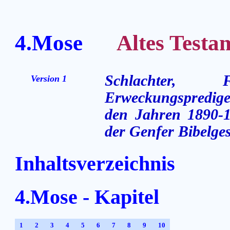
4.Mose
Altes Testame
Schlachter,
Version 1
Erweckungsprediger
den Jahren 1890-1
der Genfer Bibelges
Inhaltsverzeichnis
4.Mose - Kapitel
1
2
3
4
5
6
7
8
9
10