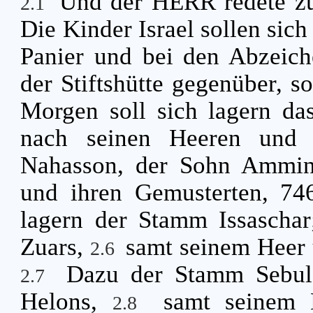
Und der HERR redete z
2.1
Die Kinder Israel sollen sich
Panier und bei den Abzeiche
der Stiftshütte gegenüber, so
Morgen soll sich lagern da
nach seinen Heeren und 
Nahasson, der Sohn Ammi
und ihren Gemusterten, 7
lagern der Stamm Issaschar
Zuars,
samt seinem Heer 
2.6
Dazu der Stamm Sebulo
2.7
Helons,
samt seinem 
2.8