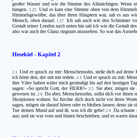
großer Wasser und wie die Stimme des Allmächtigen. Wenn sie 
hängen.
Und es kam eine Stimme oben von dem Himmelsgew
1.25
Himmelsgewölbe, das über ihren Häuptern war, sah es aus wie 
Mensch, oben darauf.
Ich sah auch wie den Schimmer von
1.27
Gestalt seiner Lenden nach unten hin sah ich wie die Gestalt de
also war auch der Glanz ringsum anzusehen. So war das Aussehen
Hesekiel - Kapitel 2
Und er sprach zu mir: Menschensohn, stelle dich auf deine F
2.1
ich hörte den, der mit mir redete.
Und er sprach zu mir: Mens
2.3
ihre Väter haben wider mich gesündigt bis auf den heutigen Ta
sagen: «So spricht Gott, der HERR!»
Sie aber, mögen sie 
2.5
gewesen ist.
Du aber, Menschensohn, sollst dich vor ihnen n
2.6
Skorpionen wohnst. So fürchte dich doch nicht vor ihren Worte
sagen, mögen sie darauf hören oder es bleiben lassen; denn sie 
Tue deinen Mund auf und iß, was ich dir gebe!
Da schaute i
2.9
aus; und sie war vorn und hinten beschrieben, und es waren da