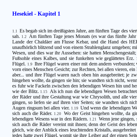
Hesekiel - Kapitel 1
Es begab sich im dreißigsten Jahre, am fünften Tage des vi
1.1
sah.
Am fünften Tage jenes Monats (es war das fünfte Jahr
1.2
Lande der Chaldäer am Flusse Kebar, und die Hand des HE
unaufhörlich blitzend und von einem Strahlenglanz umgeben; mitt
Wesen, und dies war ihr Aussehen: sie hatten Menschengestalt
Fußsohle eines Kalbes, und sie funkelten wie geglättetes Erz.
Flügel.
Ihre Flügel waren einer mit dem andern verbunden; w
1.9
vorn eines Menschen Gesicht; zur Rechten, bei allen vieren, ein L
aber... und ihre Flügel waren nach oben hin ausgebreitet; je 
hingehen wollte, da gingen sie hin; sie wandten sich nicht, wen
es fuhr wie Fackeln zwischen den lebendigen Wesen hin und her
wie der Blitz.
Als ich nun die lebendigen Wesen betrachtet
1.15
der Räder und ihre Gestaltung war wie Chrysolith, und alle vier
gingen, so liefen sie auf ihren vier Seiten; sie wandten sich ni
Augen ringsum bei allen vier.
Und wenn die lebendigen Wes
1.19
sich auch die Räder.
Wo der Geist hingehen wollte, da gi
1.20
lebendigen Wesens war in den Rädern.
Wenn jene gingen, s
1.21
sich auch die Räder vereint mit ihnen; denn der Geist des le
gleich, wie der Anblick eines leuchtenden Kristalls, ausgebreite
jedes hatte zwei Flügel, womit sie ihre Leiber auf der einen Sei