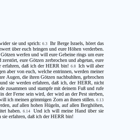
wider sie und sprich:
Ihr Berge Israels, höret das
6.3
hwert über euch bringen und eure Höhen verderben.
e Götzen werfen und will eure Gebeine rings um eure
 zerstört, eure Götzen zerbrochen und abgetan, eure
hr erfahren, daß ich der HERR bin!
Ich will aber
6.8
gen aber von euch, welche entrinnen, werden meiner
ihre Augen, die ihren Götzen nachbuhlten, gebrochen
und sie werden erfahren, daß ich, der HERR, nicht
nde zusammen und stampfe mit deinem Fuß und rufe
in der Ferne sein wird, der wird an der Pest sterben,
will ich meinen grimmigen Zorn an ihnen stillen.
6.13
rden, auf allen hohen Hügeln, auf allen Berghöhen,
itet haben.
Und ich will meine Hand über sie
6.14
n sie erfahren, daß ich der HERR bin!