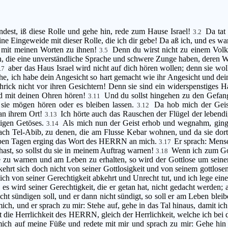
ndest, iß diese Rolle und gehe hin, rede zum Hause Israel!
Da tat
3.2
eine Eingeweide mit dieser Rolle, die ich dir gebe! Da aß ich, und es
e mit meinen Worten zu ihnen!
Denn du wirst nicht zu einem Vol
3.5
n, die eine unverständliche Sprache und schwere Zunge haben, deren Wo
aber das Haus Israel wird nicht auf dich hören wollen; denn sie wo
.7
e, ich habe dein Angesicht so hart gemacht wie ihr Angesicht und deine
schrick nicht vor ihren Gesichtern! Denn sie sind ein widerspenstiges 
und mit deinen Ohren hören!
Und du sollst hingehen zu den Gefang
3.11
sie mögen hören oder es bleiben lassen.
Da hob mich der Geist
3.12
an ihrem Ort!
Ich hörte auch das Rauschen der Flügel der lebend
3.13
tigen Getöses.
Als mich nun der Geist erhob und wegnahm, ging 
3.14
h Tel-Abib, zu denen, die am Flusse Kebar wohnen, und da sie dort s
ben Tagen erging das Wort des HERRN an mich.
Er sprach: Mensc
3.17
st, so sollst du sie in meinem Auftrag warnen!
Wenn ich zum Got
3.18
 zu warnen und am Leben zu erhalten, so wird der Gottlose um seiner M
ehrt sich doch nicht von seiner Gottlosigkeit und von seinem gottlosen
ch von seiner Gerechtigkeit abkehrt und Unrecht tut, und ich lege eine
 es wird seiner Gerechtigkeit, die er getan hat, nicht gedacht werden;
t sündigen soll, und er dann nicht sündigt, so soll er am Leben bleibe
h, und er sprach zu mir: Stehe auf, gehe in das Tal hinaus, damit ich 
st die Herrlichkeit des HERRN, gleich der Herrlichkeit, welche ich bei 
mich auf meine Füße und redete mit mir und sprach zu mir: Gehe hin