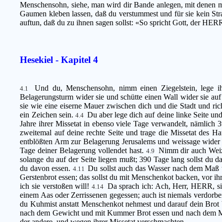
Menschensohn, siehe, man wird dir Bande anlegen, mit denen ma
Gaumen kleben lassen, daß du verstummest und für sie kein Stra
auftun, daß du zu ihnen sagen sollst: «So spricht Gott, der HERR
Hesekiel - Kapitel 4
Und du, Menschensohn, nimm einen Ziegelstein, lege ih
4.1
Belagerungsturm wider sie und schütte einen Wall wider sie auf
sie wie eine eiserne Mauer zwischen dich und die Stadt und ric
ein Zeichen sein.
Du aber lege dich auf deine linke Seite und
4.4
Jahre ihrer Missetat in ebenso viele Tage verwandelt, nämlich 3
zweitemal auf deine rechte Seite und trage die Missetat des Hau
entblößten Arm zur Belagerung Jerusalems und weissage wider 
Tage deiner Belagerung vollendet hast.
Nimm dir auch Weize
4.9
solange du auf der Seite liegen mußt; 390 Tage lang sollst du 
du davon essen.
Du sollst auch das Wasser nach dem Maß tr
4.11
Gerstenbrot essen; das sollst du mit Menschenkot backen, vor i
ich sie verstoßen will!
Da sprach ich: Ach, Herr, HERR, si
4.14
einem Aas oder Zerrissenen gegessen; auch ist niemals verdo
du Kuhmist anstatt Menschenkot nehmest und darauf dein Brot 
nach dem Gewicht und mit Kummer Brot essen und nach dem Ma
der andere, und wegen ihrer Missetat verschmachten.