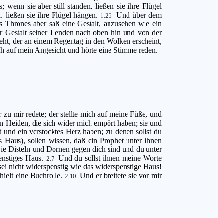
enn sie aber still standen, ließen sie ihre Flügel
 ließen sie ihre Flügel hängen.
Und über dem
1.26
s Thrones aber saß eine Gestalt, anzusehen wie ein
 Gestalt seiner Lenden nach oben hin und von der
eht, der an einem Regentag in den Wolken erscheint,
ch auf mein Angesicht und hörte eine Stimme reden.
 zu mir redete; der stellte mich auf meine Füße, und
n Heiden, die sich wider mich empört haben; sie und
ht und ein verstocktes Herz haben; zu denen sollst du
s Haus), sollen wissen, daß ein Prophet unter ihnen
wie Disteln und Dornen gegen dich sind und du unter
penstiges Haus.
Und du sollst ihnen meine Worte
2.7
sei nicht widerspenstig wie das widerspenstige Haus!
hielt eine Buchrolle.
Und er breitete sie vor mir
2.10