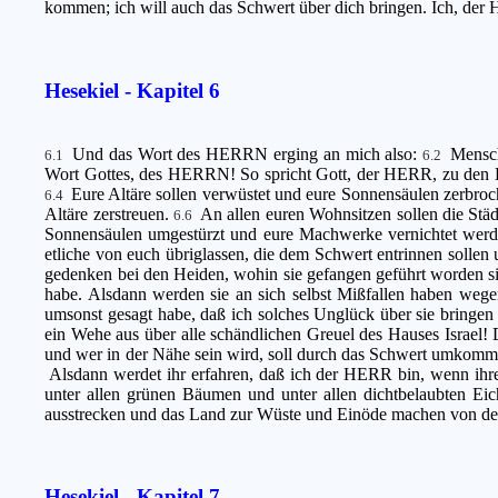
kommen; ich will auch das Schwert über dich bringen. Ich, der
Hesekiel - Kapitel 6
Und das Wort des HERRN erging an mich also:
Mensch
6.1
6.2
Wort Gottes, des HERRN! So spricht Gott, der HERR, zu den B
Eure Altäre sollen verwüstet und eure Sonnensäulen zerbro
6.4
Altäre zerstreuen.
An allen euren Wohnsitzen sollen die Stä
6.6
Sonnensäulen umgestürzt und eure Machwerke vernichtet wer
etliche von euch übriglassen, die dem Schwert entrinnen sollen 
gedenken bei den Heiden, wohin sie gefangen geführt worden si
habe. Alsdann werden sie an sich selbst Mißfallen haben wege
umsonst gesagt habe, daß ich solches Unglück über sie bringe
ein Wehe aus über alle schändlichen Greuel des Hauses Israe
und wer in der Nähe sein wird, soll durch das Schwert umkommen
Alsdann werdet ihr erfahren, daß ich der HERR bin, wenn ihre
unter allen grünen Bäumen und unter allen dichtbelaubten Eic
ausstrecken und das Land zur Wüste und Einöde machen von der S
Hesekiel - Kapitel 7