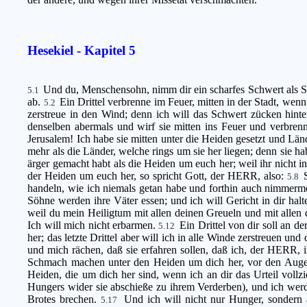
Hesekiel - Kapitel 5
Und du, Menschensohn, nimm dir ein scharfes Schwert als S
5.1
ab.
Ein Drittel verbrenne im Feuer, mitten in der Stadt, wen
5.2
zerstreue in den Wind; denn ich will das Schwert zücken hinte
denselben abermals und wirf sie mitten ins Feuer und verbren
Jerusalem! Ich habe sie mitten unter die Heiden gesetzt und Län
mehr als die Länder, welche rings um sie her liegen; denn sie 
ärger gemacht habt als die Heiden um euch her; weil ihr nicht 
der Heiden um euch her, so spricht Gott, der HERR, also:
5.8
handeln, wie ich niemals getan habe und forthin auch nimmerme
Söhne werden ihre Väter essen; und ich will Gericht in dir hal
weil du mein Heiligtum mit allen deinen Greueln und mit allen 
Ich will mich nicht erbarmen.
Ein Drittel von dir soll an d
5.12
her; das letzte Drittel aber will ich in alle Winde zerstreuen un
und mich rächen, daß sie erfahren sollen, daß ich, der HERR,
Schmach machen unter den Heiden um dich her, vor den Augen
Heiden, die um dich her sind, wenn ich an dir das Urteil vol
Hungers wider sie abschieße zu ihrem Verderben), und ich wer
Brotes brechen.
Und ich will nicht nur Hunger, sondern 
5.17