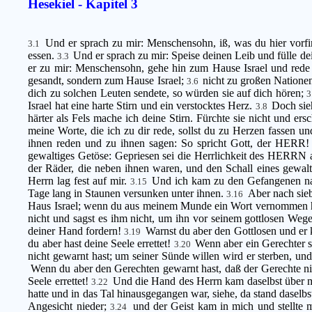
Hesekiel - Kapitel 3
Und er sprach zu mir: Menschensohn, iß, was du hier vorfi
3.1
essen.
Und er sprach zu mir: Speise deinen Leib und fülle d
3.3
er zu mir: Menschensohn, gehe hin zum Hause Israel und red
gesandt, sondern zum Hause Israel;
nicht zu großen Natione
3.6
dich zu solchen Leuten sendete, so würden sie auf dich hören;
3
Israel hat eine harte Stirn und ein verstocktes Herz.
Doch sieh
3.8
härter als Fels mache ich deine Stirn. Fürchte sie nicht und er
meine Worte, die ich zu dir rede, sollst du zu Herzen fassen 
ihnen reden und zu ihnen sagen: So spricht Gott, der HERR! 
gewaltiges Getöse: Gepriesen sei die Herrlichkeit des HERRN 
der Räder, die neben ihnen waren, und den Schall eines gewal
Herrn lag fest auf mir.
Und ich kam zu den Gefangenen nac
3.15
Tage lang in Staunen versunken unter ihnen.
Aber nach sie
3.16
Haus Israel; wenn du aus meinem Munde ein Wort vernommen ha
nicht und sagst es ihm nicht, um ihn vor seinem gottlosen Wege
deiner Hand fordern!
Warnst du aber den Gottlosen und er k
3.19
du aber hast deine Seele errettet!
Wenn aber ein Gerechter si
3.20
nicht gewarnt hast; um seiner Sünde willen wird er sterben, und
Wenn du aber den Gerechten gewarnt hast, daß der Gerechte nich
Seele errettet!
Und die Hand des Herrn kam daselbst über mic
3.22
hatte und in das Tal hinausgegangen war, siehe, da stand daselb
Angesicht nieder;
und der Geist kam in mich und stellte 
3.24