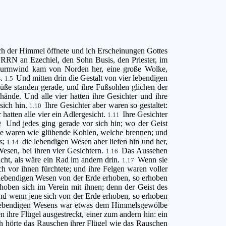
ich der Himmel öffnete und ich Erscheinungen Gottes
RRN an Ezechiel, den Sohn Busis, den Priester, im
 Sturmwind kam von Norden her, eine große Wolke,
s.
Und mitten drin die Gestalt von vier lebendigen
1.5
Füße standen gerade, und ihre Fußsohlen glichen der
ände. Und alle vier hatten ihre Gesichter und ihre
sich hin.
Ihre Gesichter aber waren so gestaltet:
1.10
 hatten alle vier ein Adlergesicht.
Ihre Gesichter
1.11
Und jedes ging gerade vor sich hin; wo der Geist
12
ie waren wie glühende Kohlen, welche brennen; und
s;
die lebendigen Wesen aber liefen hin und her,
1.14
Wesen, bei ihren vier Gesichtern.
Das Aussehen
1.16
acht, als wäre ein Rad im andern drin.
Wenn sie
1.17
 vor ihnen fürchtete; und ihre Felgen waren voller
 lebendigen Wesen von der Erde erhoben, so erhoben
hoben sich im Verein mit ihnen; denn der Geist des
 und wenn jene sich von der Erde erhoben, so erhoben
lebendigen Wesens war etwas dem Himmelsgewölbe
hre Flügel ausgestreckt, einer zum andern hin: ein
h hörte das Rauschen ihrer Flügel wie das Rauschen