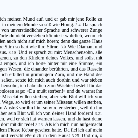
 ich meinen Mund auf, und er gab mir jene Rolle zu
 war in meinem Munde so süß wie Honig.
Da sprach
3.4
k von unverständlicher Sprache und schwerer Zunge
rte du nicht verstehen könntest: wahrlich, wenn ich
llen auch nicht auf mich hören; denn das ganze Haus
 Stirn so hart wie ihre Stirne.
Wie Diamant und
3.9
Haus.
Und er sprach zu mir: Menschensohn, alle
3.10
enen, zu den Kindern deines Volkes, und sollst mit
 empor, und ich hörte hinter mir eine Stimme, ein
igen Wesen, die einander berührten, und das Rasseln
ich erbittert in grimmigem Zorn, und die Hand des
aßen, setzte ich mich auch dorthin und war sieben
hensohn, ich habe dich zum Wächter bestellt für das
tlosen sage: «Du mußt sterben!» und du warnst ihn
issetat willen sterben, aber sein Blut will ich von
 Wege, so wird er um seiner Missetat willen sterben,
n Anstoß vor ihn hin, so wird er sterben, weil du ihn
 aber sein Blut will ich von deiner Hand fordern!
3.21
n, weil er sich hat warnen lassen, und du hast deine
dort mit dir rede!
Als ich mich nun aufgemacht
3.23
dem Flusse Kebar gesehen hatte. Da fiel ich auf mein
 und verschließe dich in dein Haus!
Und du, o
3.25