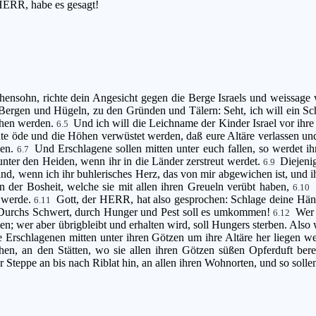
 HERR, habe es gesagt!
ensohn, richte dein Angesicht gegen die Berge Israels und weissage 
ergen und Hügeln, zu den Gründen und Tälern: Seht, ich will ein Sc
chen werden.
Und ich will die Leichname der Kinder Israel vor ihr
6.5
dte öde und die Höhen verwüstet werden, daß eure Altäre verlassen und
den.
Und Erschlagene sollen mitten unter euch fallen, so werdet i
6.7
unter den Heiden, wenn ihr in die Länder zerstreut werdet.
Diejeni
6.9
nd, wenn ich ihr buhlerisches Herz, das von mir abgewichen ist, und 
n der Bosheit, welche sie mit allen ihren Greueln verübt haben,
6.10
n werde.
Gott, der HERR, hat also gesprochen: Schlage deine Hä
6.11
l! Durchs Schwert, durch Hunger und Pest soll es umkommen!
Wer 
6.12
; wer aber übrigbleibt und erhalten wird, soll Hungers sterben. Also 
 Erschlagenen mitten unter ihren Götzen um ihre Altäre her liegen we
hen, an den Stätten, wo sie allen ihren Götzen süßen Opferduft bere
teppe an bis nach Riblat hin, an allen ihren Wohnorten, und so solle