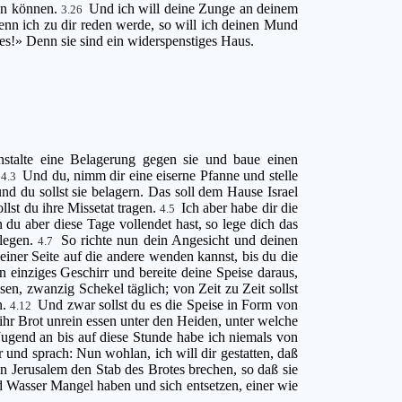
hen können.
Und ich will deine Zunge an deinem
3.26
nn ich zu dir reden werde, so will ich deinen Mund
e es!» Denn sie sind ein widerspenstiges Haus.
stalte eine Belagerung gegen sie und baue einen
.
Und du, nimm dir eine eiserne Pfanne und stelle
4.3
d du sollst sie belagern. Das soll dem Hause Israel
llst du ihre Missetat tragen.
Ich aber habe dir die
4.5
du aber diese Tage vollendet hast, so lege dich das
flegen.
So richte nun dein Angesicht und deinen
4.7
 einer Seite auf die andere wenden kannst, bis du die
 einziges Geschirr und bereite deine Speise daraus,
en, zwanzig Schekel täglich; von Zeit zu Zeit sollst
n.
Und zwar sollst du es die Speise in Form von
4.12
hr Brot unrein essen unter den Heiden, unter welche
ugend an bis auf diese Stunde habe ich niemals von
r und sprach: Nun wohlan, ich will dir gestatten, daß
in Jerusalem den Stab des Brotes brechen, so daß sie
d Wasser Mangel haben und sich entsetzen, einer wie