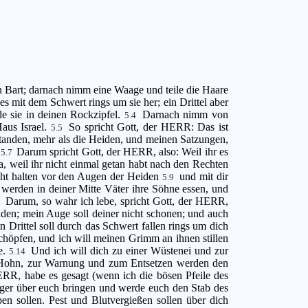
 Bart; darnach nimm eine Waage und teile die Haare
es mit dem Schwert rings um sie her; ein Drittel aber
 sie in deinen Rockzipfel.
Darnach nimm von
5.4
aus Israel.
So spricht Gott, der HERR: Das ist
5.5
standen, mehr als die Heiden, und meinen Satzungen,
.
Darum spricht Gott, der HERR, also: Weil ihr es
5.7
a, weil ihr nicht einmal getan habt nach den Rechten
icht halten vor den Augen der Heiden
und mit dir
5.9
werden in deiner Mitte Väter ihre Söhne essen, und
Darum, so wahr ich lebe, spricht Gott, der HERR,
1
nden; mein Auge soll deiner nicht schonen; und auch
n Drittel soll durch das Schwert fallen rings um dich
schöpfen, und ich will meinen Grimm an ihnen stillen
e.
Und ich will dich zu einer Wüstenei und zur
5.14
 Hohn, zur Warnung und zum Entsetzen werden den
ERR, habe es gesagt (wenn ich die bösen Pfeile des
ger über euch bringen und werde euch den Stab des
en sollen. Pest und Blutvergießen sollen über dich