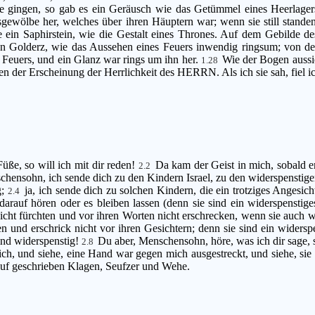
gingen, so gab es ein Geräusch wie das Getümmel eines Heerlagers; w
ölbe her, welches über ihren Häuptern war; wenn sie still standen,
ein Saphirstein, wie die Gestalt eines Thrones. Auf dem Gebilde de
 Golderz, wie das Aussehen eines Feuers inwendig ringsum; von der
s Feuers, und ein Glanz war rings um ihn her.
Wie der Bogen aussi
1.28
 der Erscheinung der Herrlichkeit des HERRN. Als ich sie sah, fiel i
üße, so will ich mit dir reden!
Da kam der Geist in mich, sobald er
2.2
chensohn, ich sende dich zu den Kindern Israel, zu den widerspenstige
g;
ja, ich sende dich zu solchen Kindern, die ein trotziges Angesic
2.4
darauf hören oder es bleiben lassen (denn sie sind ein widerspenstige
icht fürchten und vor ihren Worten nicht erschrecken, wenn sie auch 
n und erschrick nicht vor ihren Gesichtern; denn sie sind ein widers
sind widerspenstig!
Du aber, Menschensohn, höre, was ich dir sage, 
2.8
ch, und siehe, eine Hand war gegen mich ausgestreckt, und siehe, sie 
rauf geschrieben Klagen, Seufzer und Wehe.