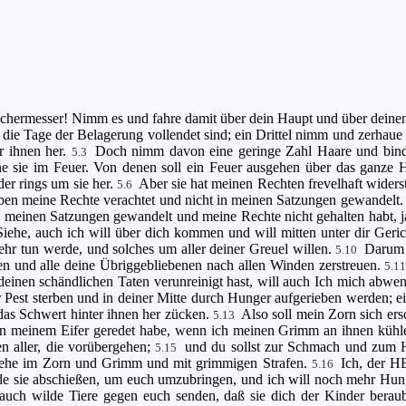
chermesser! Nimm es und fahre damit über dein Haupt und über deinen
n die Tage der Belagerung vollendet sind; ein Drittel nimm und zerhaue 
r ihnen her.
Doch nimm davon eine geringe Zahl Haare und binde
5.3
ne sie im Feuer. Von denen soll ein Feuer ausgehen über das ganze H
der rings um sie her.
Aber sie hat meinen Rechten frevelhaft wider
5.6
haben meine Rechte verachtet und nicht in meinen Satzungen gewandelt
in meinen Satzungen gewandelt und meine Rechte nicht gehalten habt, j
Siehe, auch ich will über dich kommen und will mitten unter dir Ger
hr tun werde, und solches um aller deiner Greuel willen.
Darum 
5.10
ten und alle deine Übriggebliebenen nach allen Winden zerstreuen.
5.1
deinen schändlichen Taten verunreinigt hast, will auch Ich mich abwe
er Pest sterben und in deiner Mitte durch Hunger aufgerieben werden; ei
d das Schwert hinter ihnen her zücken.
Also soll mein Zorn sich er
5.13
 in meinem Eifer geredet habe, wenn ich meinen Grimm an ihnen kühl
 aller, die vorübergehen;
und du sollst zur Schmach und zum
5.15
lziehe im Zorn und Grimm und mit grimmigen Strafen.
Ich, der H
5.16
de sie abschießen, um euch umzubringen, und ich will noch mehr Hun
auch wilde Tiere gegen euch senden, daß sie dich der Kinder beraub