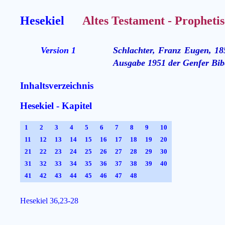
Hesekiel
Altes Testament - Prophetis
Version 1
Schlachter, Franz Eugen, 18
Ausgabe 1951 der Genfer Bibe
Inhaltsverzeichnis
Hesekiel - Kapitel
1
2
3
4
5
6
7
8
9
10
11
12
13
14
15
16
17
18
19
20
21
22
23
24
25
26
27
28
29
30
31
32
33
34
35
36
37
38
39
40
41
42
43
44
45
46
47
48
Hesekiel 36,23-28