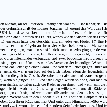
erten Monats, als ich unter den Gefangenen war am Flusse Kebar, daß s
 der Gefangenschaft des Königs Jojachin)
erging das Wort des HE
1.3
RRN kam daselbst über ihn.
Ich schaute aber, und siehe, ein
1.4
en drin aber, inmitten des Feuers, war es wie der Silberblick des Erze
;
ein jedes hatte vier Gesichter und ein jedes vier Flügel.
Ihre 
1.6
1.7
Unter ihren Flügeln an ihren vier Seiten befanden sich Menschenh
1.8
enn sie gingen, wandten sie sich nicht um: ein jedes ging gerade vor 
öwengesicht; zur Linken, bei allen vieren, ein Stiergesicht; hinten aber
zwei waren miteinander verbunden, und zwei bedeckten ihre Leiber.
1.
n sie gingen.
Und dies war das Aussehen der lebendigen Wesen: s
1.13
, und das Feuer gab einen Glanz, und von dem Feuer gingen Blitze au
e, siehe, da war je ein Rad auf der Erde neben jedem der lebendigen 
 hatten die gleiche Gestalt. Sie sahen aber also aus und waren so gem
cht, wenn sie gingen.
Und ihre Felgen waren so hoch, daß man sich
1.18
en gingen, so liefen auch die Räder neben ihnen, und wenn sich die
ngen sie hin, wohin der Geist zu gehen willens war, und die Räder er
o gingen auch sie, und wenn jene stillstanden, standen auch sie still,
bendigen Wesens war in den Rädern.
Und über den Häuptern des 
1.22
t oben über ihren Häuptern.
Und unter dem Himmelsgewölbe waren i
1.23
te, und zwei, womit sie sie auf der andern Seite bedeckten.
Und ic
1.24