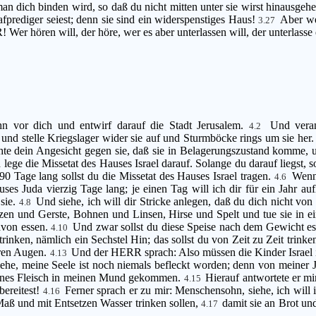
n dich binden wird, so daß du nicht mitten unter sie wirst hinausge
fprediger seiest; denn sie sind ein widerspenstiges Haus!
Aber we
3.27
! Wer hören will, der höre, wer es aber unterlassen will, der unterlass
n vor dich und entwirf darauf die Stadt Jerusalem.
Und veran
4.2
 und stelle Kriegslager wider sie auf und Sturmböcke rings um sie her
hte dein Angesicht gegen sie, daß sie in Belagerungszustand komme, un
 lege die Missetat des Hauses Israel darauf. Solange du darauf liegst, so
90 Tage lang sollst du die Missetat des Hauses Israel tragen.
Wenn 
4.6
ses Juda vierzig Tage lang; je einen Tag will ich dir für ein Jahr au
sie.
Und siehe, ich will dir Stricke anlegen, daß du dich nicht von
4.8
n und Gerste, Bohnen und Linsen, Hirse und Spelt und tue sie in ein
davon essen.
Und zwar sollst du diese Speise nach dem Gewicht ess
4.10
inken, nämlich ein Sechstel Hin; das sollst du von Zeit zu Zeit trinke
hren Augen.
Und der HERR sprach: Also müssen die Kinder Israel i
4.13
ehe, meine Seele ist noch niemals befleckt worden; denn von meiner J
rbenes Fleisch in meinen Mund gekommen.
Hierauf antwortete er mi
4.15
bereitest!
Ferner sprach er zu mir: Menschensohn, siehe, ich will 
4.16
ß und mit Entsetzen Wasser trinken sollen,
damit sie an Brot un
4.17