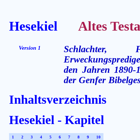
Hesekiel
Altes Testam
Schlachter,
Version 1
Erweckungsprediger
den Jahren 1890-1
der Genfer Bibelges
Inhaltsverzeichnis
Hesekiel - Kapitel
1
2
3
4
5
6
7
8
9
10