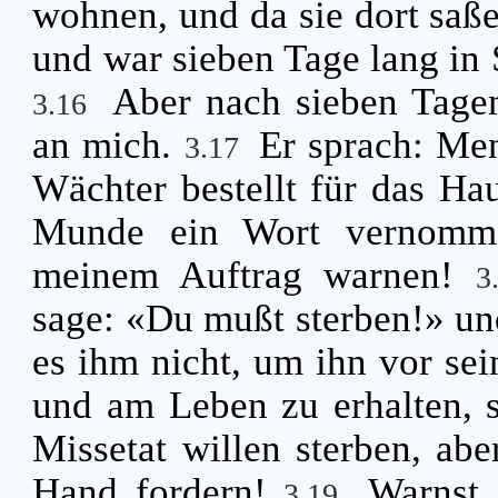
wohnen, und da sie dort saße
und war sieben Tage lang in 
Aber nach sieben Tag
3.16
an mich.
Er sprach: Me
3.17
Wächter bestellt für das Ha
Munde ein Wort vernommen
meinem Auftrag warnen!
3
sage: «Du mußt sterben!» und
es ihm nicht, um ihn vor se
und am Leben zu erhalten, s
Missetat willen sterben, abe
Hand fordern!
Warnst 
3.19