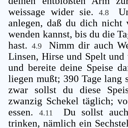
deinen entblößten Arm zu
weissage wider sie.
Un
4.8
anlegen, daß du dich nicht 
wenden kannst, bis du die Ta
hast.
Nimm dir auch We
4.9
Linsen, Hirse und Spelt und t
und bereite deine Speise da
liegen mußt; 390 Tage lang 
zwar sollst du diese Spe
zwanzig Schekel täglich; vo
essen.
Du sollst au
4.11
trinken, nämlich ein Sechstel