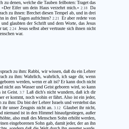
h zu denen, welche die Tauben feilboten: Traget das
t: «Der Eifer um dein Haus verzehrt mich.»
Da
2.18
rach zu ihnen: Brechet diesen Tempel ab, und in drei
ihn in drei Tagen aufrichten?
Er aber redete von
2.21
, und glaubten der Schrift und dem Worte, das Jesus
r tat;
Jesus selbst aber vertraute sich ihnen nicht
2.24
Menschen war.
sprach zu ihm: Rabbi, wir wissen, daß du ein Lehrer
rach zu ihm: Wahrlich, wahrlich, ich sage dir, wenn
eboren werden, wenn er alt ist? Er kann doch nicht
and nicht aus Wasser und Geist geboren wird, so kann
 ist Geist.
Laß dich's nicht wundern, daß ich dir
3.7
r er kommt, noch wohin er fährt. Also ist ein jeder,
 zu ihm: Du bist der Lehrer Israels und verstehst das
 ihr unser Zeugnis nicht an.
Glaubet ihr nicht,
3.12
d niemand ist in den Himmel hinaufgestiegen, außer
rhöhte, also muß des Menschen Sohn erhöht werden,
einen eingeborenen Sohn gab, damit jeder, der an ihn
chte, sondern daß die Welt durch ihn gerettet werde.