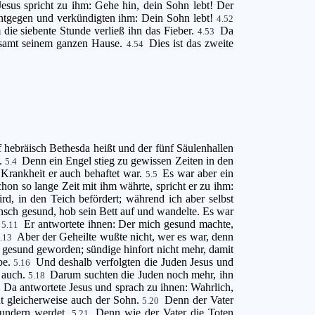
Jesus spricht zu ihm: Gehe hin, dein Sohn lebt! Der
ntgegen und verkündigten ihm: Dein Sohn lebt!
4.52
die siebente Stunde verließ ihn das Fieber.
Da
4.53
e samt seinem ganzen Hause.
Dies ist das zweite
4.54
uf hebräisch Bethesda heißt und der fünf Säulenhallen
n.
Denn ein Engel stieg zu gewissen Zeiten in den
5.4
Krankheit er auch behaftet war.
Es war aber ein
5.5
chon so lange Zeit mit ihm währte, spricht er zu ihm:
, in den Teich befördert; während ich aber selbst
sch gesund, hob sein Bett auf und wandelte. Es war
!
Er antwortete ihnen: Der mich gesund machte,
5.11
Aber der Geheilte wußte nicht, wer es war, denn
5.13
t gesund geworden; sündige hinfort nicht mehr, damit
be.
Und deshalb verfolgten die Juden Jesus und
5.16
e auch.
Darum suchten die Juden noch mehr, ihn
5.18
Da antwortete Jesus und sprach zu ihnen: Wahrlich,
9
tut gleicherweise auch der Sohn.
Denn der Vater
5.20
rwundern werdet.
Denn wie der Vater die Toten
5.21