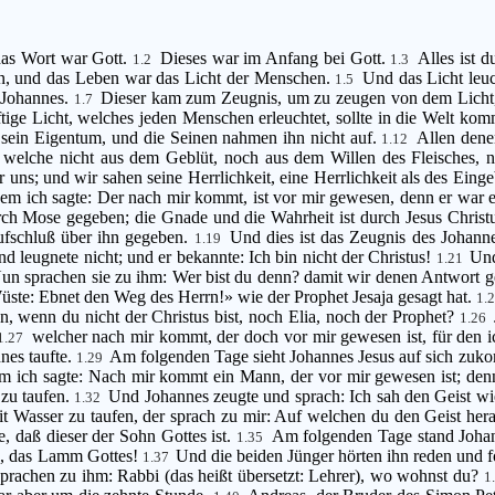
das Wort war Gott.
Dieses war im Anfang bei Gott.
Alles ist 
1.2
1.3
n, und das Leben war das Licht der Menschen.
Und das Licht leuch
1.5
 Johannes.
Dieser kam zum Zeugnis, um zu zeugen von dem Licht, 
1.7
ige Licht, welches jeden Menschen erleuchtet, sollte in die Welt ko
 sein Eigentum, und die Seinen nahmen ihn nicht auf.
Allen dene
1.12
welche nicht aus dem Geblüt, noch aus dem Willen des Fleisches, 
uns; und wir sahen seine Herrlichkeit, eine Herrlichkeit als des Ein
dem ich sagte: Der nach mir kommt, ist vor mir gewesen, denn er war e
ch Mose gegeben; die Gnade und die Wahrheit ist durch Jesus Chris
Aufschluß über ihn gegeben.
Und dies ist das Zeugnis des Johanne
1.19
d leugnete nicht; und er bekannte: Ich bin nicht der Christus!
Und
1.21
un sprachen sie zu ihm: Wer bist du denn? damit wir denen Antwort ge
 Wüste: Ebnet den Weg des Herrn!» wie der Prophet Jesaja gesagt hat.
1.
, wenn du nicht der Christus bist, noch Elia, noch der Prophet?
1.26
welcher nach mir kommt, der doch vor mir gewesen ist, für den i
1.27
nes taufte.
Am folgenden Tage sieht Johannes Jesus auf sich zuk
1.29
em ich sagte: Nach mir kommt ein Mann, der vor mir gewesen ist; denn
 zu taufen.
Und Johannes zeugte und sprach: Ich sah den Geist w
1.32
t Wasser zu taufen, der sprach zu mir: Auf welchen du den Geist herabs
, daß dieser der Sohn Gottes ist.
Am folgenden Tage stand Joha
1.35
he, das Lamm Gottes!
Und die beiden Jünger hörten ihn reden und f
1.37
 sprachen zu ihm: Rabbi (das heißt übersetzt: Lehrer), wo wohnst du?
1