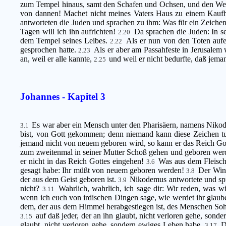
zum Tempel hinaus, samt den Schafen und Ochsen, und den Wech
von dannen! Machet nicht meines Vaters Haus zu einem Kauf
antworteten die Juden und sprachen zu ihm: Was für ein Zeichen 
Tagen will ich ihn aufrichten!
Da sprachen die Juden: In se
2.20
dem Tempel seines Leibes.
Als er nun von den Toten aufer
2.22
gesprochen hatte.
Als er aber am Passahfeste in Jerusalem 
2.23
an, weil er alle kannte,
und weil er nicht bedurfte, daß jem
2.25
Johannes - Kapitel 3
Es war aber ein Mensch unter den Pharisäern, namens Nikod
3.1
bist, von Gott gekommen; denn niemand kann diese Zeichen tun
jemand nicht von neuem geboren wird, so kann er das Reich Go
zum zweitenmal in seiner Mutter Schoß gehen und geboren we
er nicht in das Reich Gottes eingehen!
Was aus dem Fleische
3.6
gesagt habe: Ihr müßt von neuem geboren werden!
Der Wind
3.8
der aus dem Geist geboren ist.
Nikodemus antwortete und sp
3.9
nicht?
Wahrlich, wahrlich, ich sage dir: Wir reden, was 
3.11
wenn ich euch von irdischen Dingen sage, wie werdet ihr gla
dem, der aus dem Himmel herabgestiegen ist, des Menschen Soh
auf daß jeder, der an ihn glaubt, nicht verloren gehe, son
3.15
glaubt, nicht verloren gehe, sondern ewiges Leben habe.
D
3.17