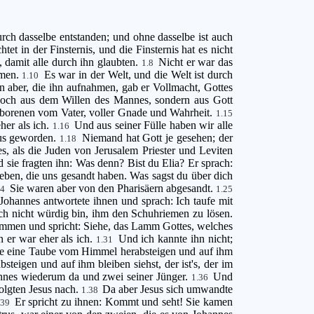
durch dasselbe entstanden; und ohne dasselbe ist auch
tet in der Finsternis, und die Finsternis hat es nicht
damit alle durch ihn glaubten.
Nicht er war das
1.8
mmen.
Es war in der Welt, und die Welt ist durch
1.10
n aber, die ihn aufnahmen, gab er Vollmacht, Gottes
noch aus dem Willen des Mannes, sondern aus Gott
geborenen vom Vater, voller Gnade und Wahrheit.
1.15
her als ich.
Und aus seiner Fülle haben wir alle
1.16
tus geworden.
Niemand hat Gott je gesehen; der
1.18
s, als die Juden von Jerusalem Priester und Leviten
 sie fragten ihn: Was denn? Bist du Elia? Er sprach:
ben, die uns gesandt haben. Was sagst du über dich
Sie waren aber von den Pharisäern abgesandt.
24
1.25
Johannes antwortete ihnen und sprach: Ich taufe mit
ch nicht würdig bin, ihm den Schuhriemen zu lösen.
ommen und spricht: Siehe, das Lamm Gottes, welches
 er war eher als ich.
Und ich kannte ihn nicht;
1.31
ie eine Taube vom Himmel herabsteigen und auf ihm
teigen und auf ihm bleiben siehst, der ist's, der im
nnes wiederum da und zwei seiner Jünger.
Und
1.36
olgten Jesus nach.
Da aber Jesus sich umwandte
1.38
Er spricht zu ihnen: Kommt und seht! Sie kamen
.39