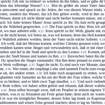
spricht: Gib mir zu trinken! so würdest du ihn bitten, und er gäbe di
u denn das lebendige Wasser?
Bist du größer als unser Vater Ja
4.12
s antwortete und sprach zu ihr: Jeden, der von diesem Wasser trinkt,
ürsten, sondern das Wasser, das ich ihm geben werde, wird in ihm zu
s Wasser, damit ich nicht dürste und nicht hierher kommen müsse, um 
ach: Ich habe keinen Mann! Jesus spricht zu ihr: Du hast recht gesa
t du die Wahrheit gesprochen.
Die Frau spricht zu ihm: Herr, ich se
4.19
Ort, wo man anbeten solle.
Jesus spricht zu ihr: Weib, glaube mir,
4.21
 was ihr nicht kennt; wir beten an, was wir kennen; denn das Heil kom
r Wahrheit anbeten werden; denn der Vater sucht solche Anbeter.
4.2
: Ich weiß, daß der Messias kommt, welcher Christus genannt wird; we
nddem kamen seine Jünger und verwunderten sich, daß er mit einer Fr
tehen und lief in die Stadt und spricht zu den Leuten:
Kommt, sehe
4.29
 aus der Stadt hinaus und kamen zu ihm.
Inzwischen baten ihn die
4.31
Da sprachen die Jünger zueinander: Hat ihm denn jemand zu essen g
3
ein Werk vollbringe.
Saget ihr nicht: Es sind noch vier Monate, da
4.35
nte.
Wer erntet, der empfängt Lohn und sammelt Frucht zum ewige
4.36
e sät, der andere erntet.
Ich habe euch ausgesandt zu ernten, woran
4.38
 glaubten viele Samariter an ihn um der Rede der Frau willen, welche b
en zu bleiben; und er blieb zwei Tage daselbst.
Und noch vielmehr
4.41
Rede willen; wir haben selbst gehört und erkannt, daß dieser wahrhaft
.
Jesus selbst bezeugte zwar, daß ein Prophet in seinem eigenen V
4.44
 gesehen, was er zu Jerusalem am Feste getan hatte; denn auch sie wa
d es war ein königlicher Beamter, dessen Sohn lag krank zu Kapern
hinabkommen und seinen Sohn gesund machen; denn er lag im Sterben.