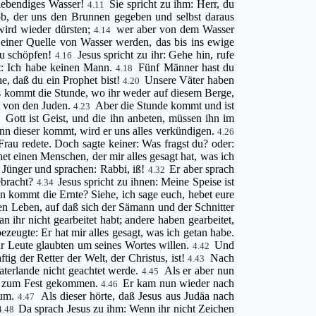
r lebendiges Wasser!
Sie spricht zu ihm: Herr, du
4.11
kob, der uns den Brunnen gegeben und selbst daraus
 wird wieder dürsten;
wer aber von dem Wasser
4.14
 einer Quelle von Wasser werden, das bis ins ewige
zu schöpfen!
Jesus spricht zu ihr: Gehe hin, rufe
4.16
gt: Ich habe keinen Mann.
Fünf Männer hast du
4.18
he, daß du ein Prophet bist!
Unsere Väter haben
4.20
 es kommt die Stunde, wo ihr weder auf diesem Berge,
mt von den Juden.
Aber die Stunde kommt und ist
4.23
Gott ist Geist, und die ihn anbeten, müssen ihn im
4
nn dieser kommt, wird er uns alles verkündigen.
4.26
au redete. Doch sagte keiner: Was fragst du? oder:
t einen Menschen, der mir alles gesagt hat, was ich
 Jünger und sprachen: Rabbi, iß!
Er aber sprach
4.32
ebracht?
Jesus spricht zu ihnen: Meine Speise ist
4.34
nn kommt die Ernte? Siehe, ich sage euch, hebet eure
n Leben, auf daß sich der Sämann und der Schnitter
 ihr nicht gearbeitet habt; andere haben gearbeitet,
ezeugte: Er hat mir alles gesagt, was ich getan habe.
 Leute glaubten um seines Wortes willen.
Und
4.42
ig der Retter der Welt, der Christus, ist!
Nach
4.43
aterlande nicht geachtet werde.
Als er aber nun
4.45
ren zum Fest gekommen.
Er kam nun wieder nach
4.46
aum.
Als dieser hörte, daß Jesus aus Judäa nach
4.47
Da sprach Jesus zu ihm: Wenn ihr nicht Zeichen
4.48