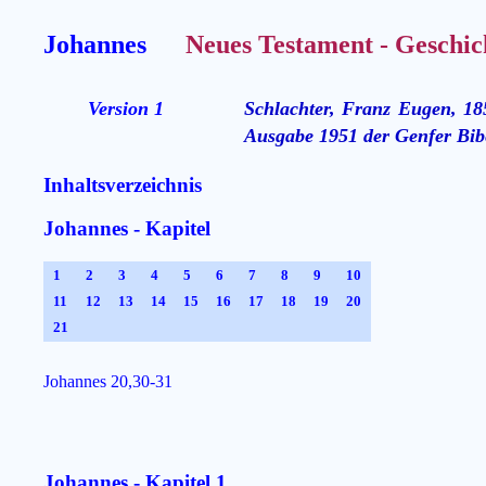
Johannes
Neues Testament - Geschic
Version 1
Schlachter, Franz Eugen, 18
Ausgabe 1951 der Genfer Bibe
Inhaltsverzeichnis
Johannes - Kapitel
1
2
3
4
5
6
7
8
9
10
11
12
13
14
15
16
17
18
19
20
21
Johannes 20,30-31
Johannes - Kapitel 1