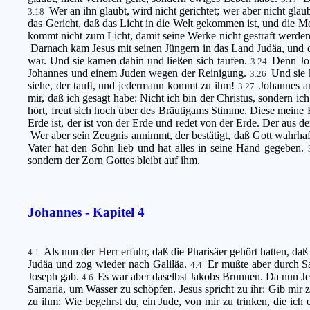
Wer an ihn glaubt, wird nicht gerichtet; wer aber nicht gla
3.18
das Gericht, daß das Licht in die Welt gekommen ist, und die M
kommt nicht zum Licht, damit seine Werke nicht gestraft werde
Darnach kam Jesus mit seinen Jüngern in das Land Judäa, und das
war. Und sie kamen dahin und ließen sich taufen.
Denn Jo
3.24
Johannes und einem Juden wegen der Reinigung.
Und sie 
3.26
siehe, der tauft, und jedermann kommt zu ihm!
Johannes a
3.27
mir, daß ich gesagt habe: Nicht ich bin der Christus, sondern ic
hört, freut sich hoch über des Bräutigams Stimme. Diese meine F
Erde ist, der ist von der Erde und redet von der Erde. Der aus 
Wer aber sein Zeugnis annimmt, der bestätigt, daß Gott wahrhaft
Vater hat den Sohn lieb und hat alles in seine Hand gegeben.
sondern der Zorn Gottes bleibt auf ihm.
Johannes - Kapitel 4
Als nun der Herr erfuhr, daß die Pharisäer gehört hatten, d
4.1
Judäa und zog wieder nach Galiläa.
Er mußte aber durch S
4.4
Joseph gab.
Es war aber daselbst Jakobs Brunnen. Da nun Je
4.6
Samaria, um Wasser zu schöpfen. Jesus spricht zu ihr: Gib mir 
zu ihm: Wie begehrst du, ein Jude, von mir zu trinken, die ich