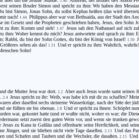
ar aber um die zehnte Stunde.
Andreas, der Bruder des Simon Pet
1.40
uerst seinen Bruder Simon und spricht zu ihm: Wir haben den Messias
Du bist Simon, Jonas Sohn, du sollst Kephas heißen (das wird übersetz
e mir nach!
Philippus aber war von Bethsaida, aus der Stadt des An
1.44
e im Gesetz und die Propheten geschrieben haben, Jesus, den Sohn J
cht zu ihm: Komm und sieh!
Jesus sah den Nathanael auf sich z
1.47
 zu ihm: Woher kennst du mich? Jesus antwortete und sprach zu ihm: E
: Rabbi, du bist der Sohn Gottes, du bist der König von Israel!
J
1.50
 Größeres sehen als das!
Und er spricht zu ihm: Wahrlich, wahrli
1.51
s Menschen Sohn!
und die Mutter Jesu war dort.
Aber auch Jesus wurde samt seinen J
2.2
n.
Jesus spricht zu ihr: Weib, was habe ich mit dir zu schaffen? M
2.4
waren aber daselbst sechs steinerne Wasserkrüge, nach der Sitte der j
nd sie füllten sie bis obenan.
Und er spricht zu ihnen: Schöpfet nun
2.8
rden war, gekostet hatte (und er wußte nicht, woher es war; die Diene
Jedermann setzt zuerst den guten Wein vor, und wenn sie trunken gewo
Jesus zu Kana in Galiläa und offenbarte seine Herrlichkeit, und sein
e Jünger, und sie blieben nicht viele Tage daselbst.
Und das Pas
2.13
en und Schafen und Tauben und die Wechsler, die dasaßen.
Und 
2.15