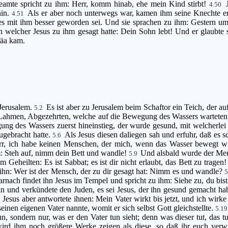
eamte spricht zu ihm: Herr, komm hinab, ehe mein Kind stirbt!
4.50
hin.
Als er aber noch unterwegs war, kamen ihm seine Knechte e
4.51
es mit ihm besser geworden sei. Und sie sprachen zu ihm: Gestern um 
in welcher Jesus zu ihm gesagt hatte: Dein Sohn lebt! Und er glaubt
läa kam.
 Jerusalem.
Es ist aber zu Jerusalem beim Schaftor ein Teich, der a
5.2
 Lahmen, Abgezehrten, welche auf die Bewegung des Wassers wartete
g des Wassers zuerst hineinstieg, der wurde gesund, mit welcherlei 
ugebracht hatte.
Als Jesus diesen daliegen sah und erfuhr, daß es s
5.6
r, ich habe keinen Menschen, der mich, wenn das Wasser bewegt wird
m: Steh auf, nimm dein Bett und wandle!
Und alsbald wurde der Men
5.9
Geheilten: Es ist Sabbat; es ist dir nicht erlaubt, das Bett zu tragen
 ihn: Wer ist der Mensch, der zu dir gesagt hat: Nimm es und wandle?
rnach findet ihn Jesus im Tempel und spricht zu ihm: Siehe zu, du bis
n und verkündete den Juden, es sei Jesus, der ihn gesund gemacht ha
Jesus aber antwortete ihnen: Mein Vater wirkt bis jetzt, und ich wirk
7
einen eigenen Vater nannte, womit er sich selbst Gott gleichstellte.
5.1
un, sondern nur, was er den Vater tun sieht; denn was dieser tut, das 
r wird ihm noch größere Werke zeigen als diese, so daß ihr euch ve