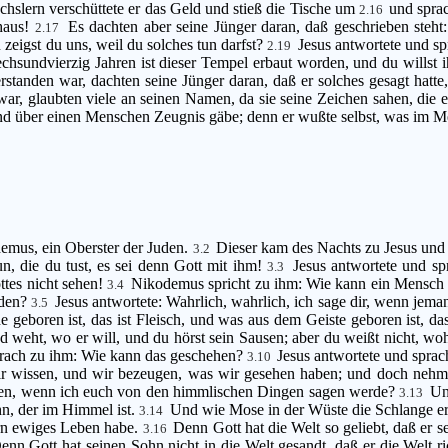
slern verschüttete er das Geld und stieß die Tische um
und sprac
2.16
haus!
Es dachten aber seine Jünger daran, daß geschrieben steh
2.17
zeigst du uns, weil du solches tun darfst?
Jesus antwortete und sp
2.19
chsundvierzig Jahren ist dieser Tempel erbaut worden, und du willst 
standen war, dachten seine Jünger daran, daß er solches gesagt hatte
war, glaubten viele an seinen Namen, da sie seine Zeichen sahen, die e
and über einen Menschen Zeugnis gäbe; denn er wußte selbst, was im 
emus, ein Oberster der Juden.
Dieser kam des Nachts zu Jesus und 
3.2
, die du tust, es sei denn Gott mit ihm!
Jesus antwortete und sp
3.3
ttes nicht sehen!
Nikodemus spricht zu ihm: Wie kann ein Mensch g
3.4
rden?
Jesus antwortete: Wahrlich, wahrlich, ich sage dir, wenn jem
3.5
 geboren ist, das ist Fleisch, und was aus dem Geiste geboren ist, das
 weht, wo er will, und du hörst sein Sausen; aber du weißt nicht, wohe
rach zu ihm: Wie kann das geschehen?
Jesus antwortete und sprach
3.10
wir wissen, und wir bezeugen, was wir gesehen haben; und doch nehmt
uben, wenn ich euch von den himmlischen Dingen sagen werde?
Un
3.13
n, der im Himmel ist.
Und wie Mose in der Wüste die Schlange e
3.14
dern ewiges Leben habe.
Denn Gott hat die Welt so geliebt, daß er s
3.16
enn Gott hat seinen Sohn nicht in die Welt gesandt, daß er die Welt ri