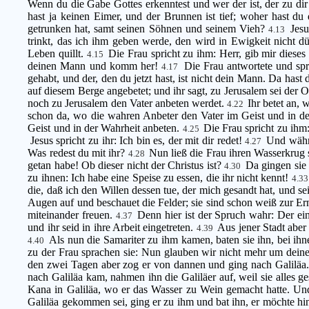
Wenn du die Gabe Gottes erkenntest und wer der ist, der zu dir 
hast ja keinen Eimer, und der Brunnen ist tief; woher hast d
getrunken hat, samt seinen Söhnen und seinem Vieh?
Jesu
4.13
trinkt, das ich ihm geben werde, den wird in Ewigkeit nicht d
Leben quillt.
Die Frau spricht zu ihm: Herr, gib mir diese
4.15
deinen Mann und komm her!
Die Frau antwortete und spr
4.17
gehabt, und der, den du jetzt hast, ist nicht dein Mann. Da has
auf diesem Berge angebetet; und ihr sagt, zu Jerusalem sei der 
noch zu Jerusalem den Vater anbeten werdet.
Ihr betet an,
4.22
schon da, wo die wahren Anbeter den Vater im Geist und in de
Geist und in der Wahrheit anbeten.
Die Frau spricht zu ihm
4.25
Jesus spricht zu ihr: Ich bin es, der mit dir redet!
Und währe
4.27
Was redest du mit ihr?
Nun ließ die Frau ihren Wasserkrug s
4.28
getan habe! Ob dieser nicht der Christus ist?
Da gingen sie
4.30
zu ihnen: Ich habe eine Speise zu essen, die ihr nicht kennt!
4.3
die, daß ich den Willen dessen tue, der mich gesandt hat, und s
Augen auf und beschauet die Felder; sie sind schon weiß zur Er
miteinander freuen.
Denn hier ist der Spruch wahr: Der ein
4.37
und ihr seid in ihre Arbeit eingetreten.
Aus jener Stadt aber
4.39
Als nun die Samariter zu ihm kamen, baten sie ihn, bei ihn
4.40
zu der Frau sprachen sie: Nun glauben wir nicht mehr um deiner 
den zwei Tagen aber zog er von dannen und ging nach Galiläa
nach Galiläa kam, nahmen ihn die Galiläer auf, weil sie alles
Kana in Galiläa, wo er das Wasser zu Wein gemacht hatte. Un
Galiläa gekommen sei, ging er zu ihm und bat ihn, er möchte 