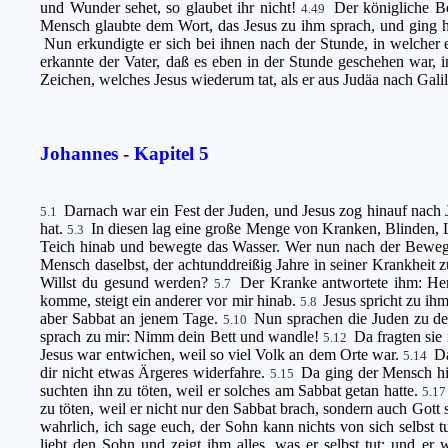
und Wunder sehet, so glaubet ihr nicht!
Der königliche B
4.49
Mensch glaubte dem Wort, das Jesus zu ihm sprach, und ging 
Nun erkundigte er sich bei ihnen nach der Stunde, in welcher 
erkannte der Vater, daß es eben in der Stunde geschehen war, 
Zeichen, welches Jesus wiederum tat, als er aus Judäa nach Gali
Johannes - Kapitel 5
Darnach war ein Fest der Juden, und Jesus zog hinauf nach
5.1
hat.
In diesen lag eine große Menge von Kranken, Blinden,
5.3
Teich hinab und bewegte das Wasser. Wer nun nach der Bewegun
Mensch daselbst, der achtunddreißig Jahre in seiner Krankheit z
Willst du gesund werden?
Der Kranke antwortete ihm: Her
5.7
komme, steigt ein anderer vor mir hinab.
Jesus spricht zu ih
5.8
aber Sabbat an jenem Tage.
Nun sprachen die Juden zu dem 
5.10
sprach zu mir: Nimm dein Bett und wandle!
Da fragten sie
5.12
Jesus war entwichen, weil so viel Volk an dem Orte war.
Da
5.14
dir nicht etwas Ärgeres widerfahre.
Da ging der Mensch hi
5.15
suchten ihn zu töten, weil er solches am Sabbat getan hatte.
5.1
zu töten, weil er nicht nur den Sabbat brach, sondern auch Gott s
wahrlich, ich sage euch, der Sohn kann nichts von sich selbst t
liebt den Sohn und zeigt ihm alles, was er selbst tut; und e