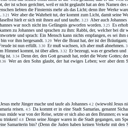
ubt, der ist schon gerichtet, weil er nicht geglaubt hat an den Namen d
enschen liebten die Finsternis mehr als das Licht; denn ihre Werke war
n.
Wer aber die Wahrheit tut, der kommt zum Licht, damit seine We
3.21
elbst hielt er sich mit ihnen auf und taufte.
Aber auch Johannes t
3.23
hannes war noch nicht ins Gefängnis geworfen worden.
Es erhob
3.25
kamen zu Johannes und sprachen zu ihm: Rabbi, der, welcher bei dir wa
ntwortete und sprach: Ein Mensch kann nichts empfangen, es sei i
h bin vor ihm hergesandt.
Wer die Braut hat, der ist der Bräutigam
3.29
reude ist nun erfüllt.
Er muß wachsen, ich aber muß abnehmen.
3.30
3
dem Himmel kommt, ist über allen.
Er bezeugt, was er gesehen und
3.32
ig ist.
Denn der, den Gott gesandt hat, redet die Worte Gottes; d
3.34
Wer an den Sohn glaubt, der hat ewiges Leben; wer aber dem So
3.36
aß Jesus mehr Jünger mache und taufe als Johannes
(wiewohl Jesus nic
4.2
amaria reisen.
Da kommt er in eine Stadt Samarias, genannt Sicha
4.5
sus müde war von der Reise, setzte er sich also an den Brunnen; es wa
zu trinken!
Denn seine Jünger waren in die Stadt gegangen, um Sp
4.8
 eine Samariterin bin? (Denn die Juden haben keinen Verkehr mit den 