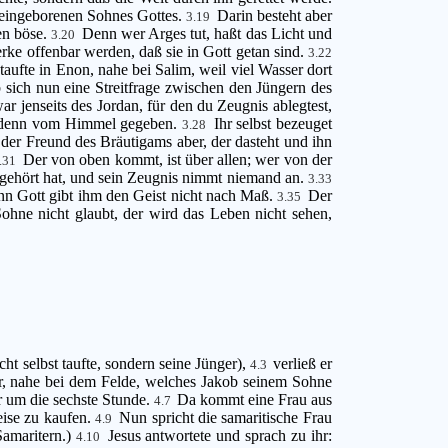
es eingeborenen Sohnes Gottes.
Darin besteht aber
3.19
en böse.
Denn wer Arges tut, haßt das Licht und
3.20
rke offenbar werden, daß sie in Gott getan sind.
3.22
aufte in Enon, nahe bei Salim, weil viel Wasser dort
 sich nun eine Streitfrage zwischen den Jüngern des
r jenseits des Jordan, für den du Zeugnis ablegtest,
hm denn vom Himmel gegeben.
Ihr selbst bezeuget
3.28
; der Freund des Bräutigams aber, der dasteht und ihn
Der von oben kommt, ist über allen; wer von der
.31
 gehört hat, und sein Zeugnis nimmt niemand an.
3.33
enn Gott gibt ihm den Geist nicht nach Maß.
Der
3.35
hne nicht glaubt, der wird das Leben nicht sehen,
ht selbst taufte, sondern seine Jünger),
verließ er
4.3
r, nahe bei dem Felde, welches Jakob seinem Sohne
r um die sechste Stunde.
Da kommt eine Frau aus
4.7
eise zu kaufen.
Nun spricht die samaritische Frau
4.9
Samaritern.)
Jesus antwortete und sprach zu ihr:
4.10