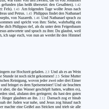
rus, war einer von den zweien, die es von Johannes
 gefunden (das heißt übersetzt: den Gesalbten).
1.42
t: Fels).
Am folgenden Tage wollte Jesus nach
1.43
dreas und Petrus.
Philippus findet den Nathanael
1.45
osephs, von Nazareth.
Und Nathanael sprach zu
1.46
ukommen und spricht von ihm: Siehe, wahrhaftig ein
he dich Philippus rief, als du unter dem Feigenbaum
esus antwortete und sprach zu ihm: Du glaubst, weil
ch, ich sage euch, von nun an werdet ihr den Himmel
üngern zur Hochzeit geladen.
Und als es an Wein
2.3
eine Stunde ist noch nicht gekommen!
Seine Mutter
2.5
üdischen Reinigung, wovon jeder zwei oder drei Eimer
 und bringet es dem Speisemeister! Und sie brachten
r aber, die das Wasser geschöpft hatten, wußten es),
rden sind, alsdann den geringern; du hast den guten
e Jünger glaubten an ihn.
Darnach zog er hinab
2.12
sah der Juden war nahe, und Jesus zog hinauf nach
er machte eine Geißel aus Stricken und trieb sie alle