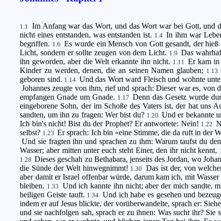
Im Anfang war das Wort, und das Wort war bei Gott, und 
1.1
nicht eines entstanden, was entstanden ist.
In ihm war Lebe
1.4
begriffen.
Es wurde ein Mensch von Gott gesandt, der hieß
1.6
Licht, sondern er sollte zeugen von dem Licht.
Das wahrhaft
1.9
ihn geworden, aber die Welt erkannte ihn nicht.
Er kam in
1.11
Kinder zu werden, denen, die an seinen Namen glauben;
1.13
geboren sind.
Und das Wort ward Fleisch und wohnte unter 
1.14
Johannes zeugte von ihm, rief und sprach: Dieser war es, von 
empfangen Gnade um Gnade.
Denn das Gesetz wurde dur
1.17
eingeborene Sohn, der im Schoße des Vaters ist, der hat uns 
sandten, um ihn zu fragen: Wer bist du?
Und er bekannte un
1.20
Ich bin's nicht! Bist du der Prophet? Er antwortete: Nein!
N
1.22
selbst?
Er sprach: Ich bin «eine Stimme, die da ruft in der
1.23
Und sie fragten ihn und sprachen zu ihm: Warum taufst du denn
Wasser; aber mitten unter euch steht Einer, den ihr nicht kennt,
Dieses geschah zu Bethabara, jenseits des Jordan, wo Johan
1.28
die Sünde der Welt hinwegnimmt!
Das ist der, von welch
1.30
aber damit er Israel offenbar würde, darum kam ich, mit Wasser
bleiben.
Und ich kannte ihn nicht; aber der mich sandte, mi
1.33
heiligen Geiste tauft.
Und ich habe es gesehen und bezeuge
1.34
indem er auf Jesus blickte, der vorüberwandelte, sprach er: Sie
und sie nachfolgen sah, sprach er zu ihnen: Was sucht ihr? Sie