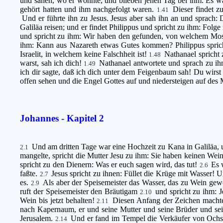
und sahen, wo er wohnte, und blieben jenen Tag bei ihm. Es w
gehört hatten und ihm nachgefolgt waren.
Dieser findet z
1.41
Und er führte ihn zu Jesus. Jesus aber sah ihn an und sprach: 
Galiläa reisen; und er findet Philippus und spricht zu ihm: Folg
und spricht zu ihm: Wir haben den gefunden, von welchem Mos
ihm: Kann aus Nazareth etwas Gutes kommen? Philippus spri
Israelit, in welchem keine Falschheit ist!
Nathanael spricht
1.48
warst, sah ich dich!
Nathanael antwortete und sprach zu ihm
1.49
ich dir sagte, daß ich dich unter dem Feigenbaum sah! Du wirst
offen sehen und die Engel Gottes auf und niedersteigen auf de
Johannes - Kapitel 2
Und am dritten Tage war eine Hochzeit zu Kana in Galiläa, 
2.1
mangelte, spricht die Mutter Jesu zu ihm: Sie haben keinen Wei
spricht zu den Dienern: Was er euch sagen wird, das tut!
Es 
2.6
faßte.
Jesus spricht zu ihnen: Füllet die Krüge mit Wasser! U
2.7
es.
Als aber der Speisemeister das Wasser, das zu Wein gewo
2.9
ruft der Speisemeister den Bräutigam
und spricht zu ihm: 
2.10
Wein bis jetzt behalten!
Diesen Anfang der Zeichen machte 
2.11
nach Kapernaum, er und seine Mutter und seine Brüder und sein
Jerusalem.
Und er fand im Tempel die Verkäufer von Ochs
2.14