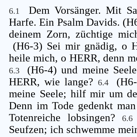
Dem Vorsänger. Mit Sai
6.1
Harfe. Ein Psalm Davids. (H6
deinem Zorn, züchtige mi
(H6-3) Sei mir gnädig, o 
heile mich, o HERR, denn me
(H6-4) und meine Seele 
6.3
HERR, wie lange?
(H6-
6.4
meine Seele; hilf mir um d
Denn im Tode gedenkt man d
Totenreiche lobsingen?
6.
Seufzen; ich schwemme mein 