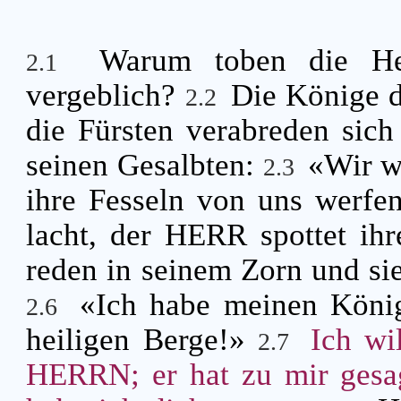
Warum toben die He
2.1
vergeblich?
Die Könige 
2.2
die Fürsten verabreden si
seinen Gesalbten:
«Wir w
2.3
ihre Fesseln von uns werfe
lacht, der HERR spottet ihr
reden in seinem Zorn und si
«Ich habe meinen König
2.6
heiligen Berge!»
Ich wi
2.7
HERRN; er hat zu mir gesag