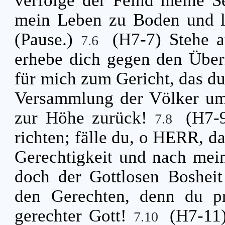
verfolge der Feind meine Se
mein Leben zu Boden und l
(Pause.)
(H7-7) Stehe 
7.6
erhebe dich gegen den Über
für mich zum Gericht, das d
Versammlung der Völker umg
zur Höhe zurück!
(H7-
7.8
richten; fälle du, o HERR, d
Gerechtigkeit und nach mei
doch der Gottlosen Boshei
den Gerechten, denn du pr
gerechter Gott!
(H7-11)
7.10