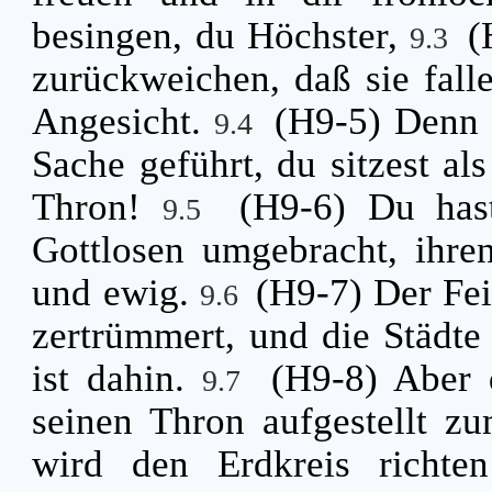
besingen, du Höchster,
(
9.3
zurückweichen, daß sie fa
Angesicht.
(H9-5) Denn 
9.4
Sache geführt, du sitzest al
Thron!
(H9-6) Du has
9.5
Gottlosen umgebracht, ihre
und ewig.
(H9-7) Der Fei
9.6
zertrümmert, und die Städte 
ist dahin.
(H9-8) Aber 
9.7
seinen Thron aufgestellt z
wird den Erdkreis richte