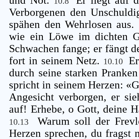
und Not.
Er liegt auf 
10.8
Verborgenen den Unschuldi
spähen den Wehrlosen aus.
wie ein Löwe im dichten Ge
Schwachen fange; er fängt d
fort in seinem Netz.
Er
10.10
durch seine starken Pranken
spricht in seinem Herzen: «Go
Angesicht verborgen, er sie
auf! Erhebe, o Gott, deine H
Warum soll der Frevl
10.13
Herzen sprechen, du fragst 