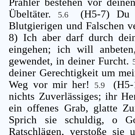
Prahler bestehen vor deinen
Übeltäter.
(H5-7) Du 
5.6
Blutgierigen und Falschen 
8) Ich aber darf durch de
eingehen; ich will anbete
gewendet, in deiner Furcht.
deiner Gerechtigkeit um mei
Weg vor mir her!
(H5-
5.9
nichts Zuverlässiges; ihr He
ein offenes Grab, glatte Z
Sprich sie schuldig, o Go
Ratschlägen, verstoße sie 