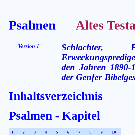
Psalmen
Altes Testa
Schlachter,
Version 1
Erweckungsprediger
den Jahren 1890-1
der Genfer Bibelges
Inhaltsverzeichnis
Psalmen - Kapitel
1
2
3
4
5
6
7
8
9
10