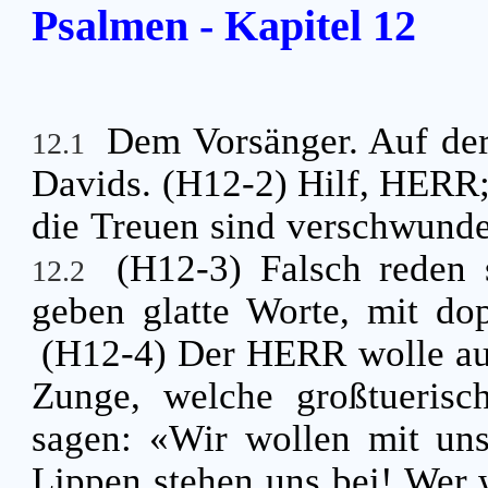
Psalmen - Kapitel 12
Dem Vorsänger. Auf der
12.1
Davids. (H12-2) Hilf, HERR;
die Treuen sind verschwund
(H12-3) Falsch reden 
12.2
geben glatte Worte, mit do
(H12-4) Der HERR wolle ausr
Zunge, welche großtuerisc
sagen: «Wir wollen mit uns
Lippen stehen uns bei! Wer