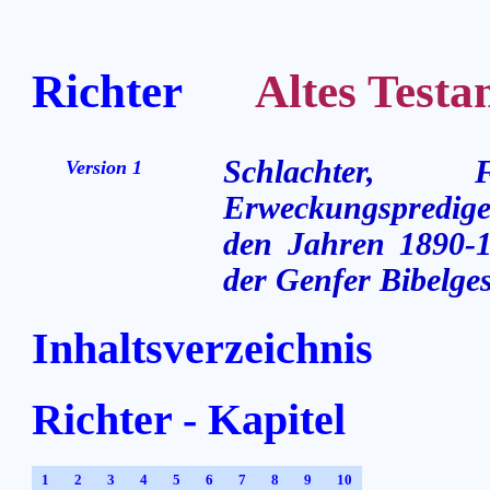
Richter
Altes Testame
Schlachter,
Version 1
Erweckungsprediger
den Jahren 1890-1
der Genfer Bibelges
Inhaltsverzeichnis
Richter - Kapitel
1
2
3
4
5
6
7
8
9
10