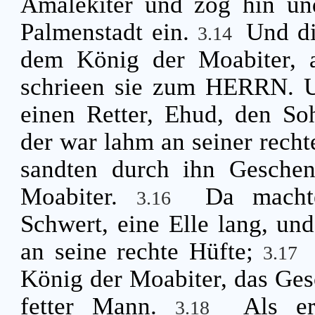
Amalekiter und zog hin un
Palmenstadt ein.
Und di
3.14
dem König der Moabiter, 
schrieen sie zum HERRN. 
einen Retter, Ehud, den So
der war lahm an seiner recht
sandten durch ihn Gesche
Moabiter.
Da macht
3.16
Schwert, eine Elle lang, und
an seine rechte Hüfte;
3.17
König der Moabiter, das Ges
fetter Mann.
Als e
3.18