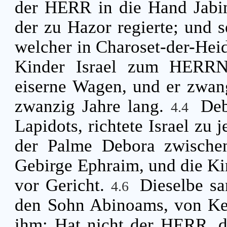
der HERR in die Hand Jabin
der zu Hazor regierte; und 
welcher in Charoset-der-He
Kinder Israel zum HERRN;
eiserne Wagen, und er zwang
zwanzig Jahre lang.
Deb
4.4
Lapidots, richtete Israel zu 
der Palme Debora zwische
Gebirge Ephraim, und die Kin
vor Gericht.
Dieselbe sa
4.6
den Sohn Abinoams, von Ked
ihm: Hat nicht der HERR, de