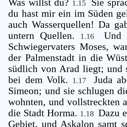
Was willst du?
Sie spra
1.15
du hast mir ein im Süden ge
auch Wasserquellen! Da gab
untern Quellen.
Und 
1.16
Schwiegervaters Moses, wa
der Palmenstadt in die Wüs
südlich von Arad liegt; und
bei dem Volk.
Juda ab
1.17
Simeon; und sie schlugen di
wohnten, und vollstreckten 
die Stadt Horma.
Dazu e
1.18
Gebiet, und Askalon samt s