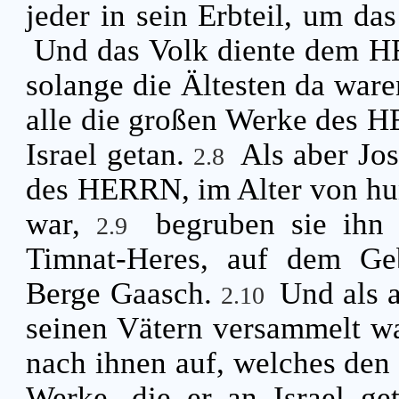
jeder in sein Erbteil, um d
Und das Volk diente dem H
solange die Ältesten da ware
alle die großen Werke des H
Israel getan.
Als aber Jo
2.8
des HERRN, im Alter von hu
war,
begruben sie ihn 
2.9
Timnat-Heres, auf dem Ge
Berge Gaasch.
Und als 
2.10
seinen Vätern versammelt wa
nach ihnen auf, welches den
Werke, die er an Israel ge