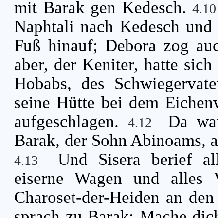
mit Barak gen Kedesch.
4.1
Naphtali nach Kedesch und
Fuß hinauf; Debora zog au
aber, der Keniter, hatte sic
Hobabs, des Schwiegervate
seine Hütte bei dem Eiche
aufgeschlagen.
Da war
4.12
Barak, der Sohn Abinoams, a
Und Sisera berief a
4.13
eiserne Wagen und alles 
Charoset-der-Heiden an de
sprach zu Barak: Mache dich