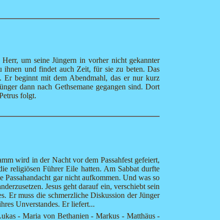
Herr, um seine Jüngern in vorher nicht gekannter
 ihnen und findet auch Zeit, für sie zu beten. Das
ös. Er beginnt mit dem Abendmahl, das er nur kurz
e Jünger dann nach Gethsemane gegangen sind. Dort
etrus folgt.
mm wird in der Nacht vor dem Passahfest gefeiert,
e religiösen Führer Eile hatten. Am Sabbat durfte
ige Passahandacht gar nicht aufkommen. Und was so
anderzusetzen. Jesus geht darauf ein, verschiebt sein
des. Er muss die schmerzliche Diskussion der Jünger
hres Unverstandes. Er liefert...
Lukas - Maria von Bethanien - Markus - Matthäus -