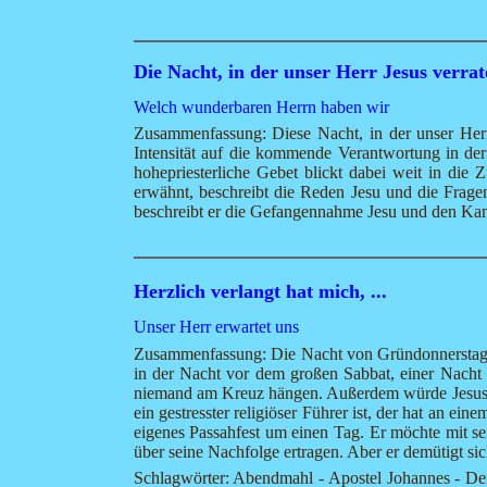
Die Nacht, in der unser Herr Jesus verra
Welch wunderbaren Herrn haben wir
Zusammenfassung: Diese Nacht, in der unser Herr
Intensität auf die kommende Verantwortung in der 
hohepriesterliche Gebet blickt dabei weit in die
erwähnt, beschreibt die Reden Jesu und die Frage
beschreibt er die Gefangennahme Jesu und den Kamp
Herzlich verlangt hat mich, ...
Unser Herr erwartet uns
Zusammenfassung: Die Nacht von Gründonnerstag au
in der Nacht vor dem großen Sabbat, einer Nacht 
niemand am Kreuz hängen. Außerdem würde Jesus da
ein gestresster religiöser Führer ist, der hat an ei
eigenes Passahfest um einen Tag. Er möchte mit sei
über seine Nachfolge ertragen. Aber er demütigt sich 
Schlagwörter: Abendmahl - Apostel Johannes - Dem