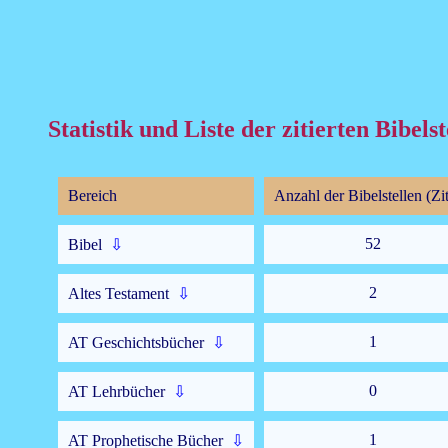
Statistik und Liste der zitierten Bibe
Bereich
Anzahl der Bibelstellen (Zit
52
Bibel
⇩
2
Altes Testament
⇩
1
AT Geschichtsbücher
⇩
0
AT Lehrbücher
⇩
1
AT Prophetische Bücher
⇩