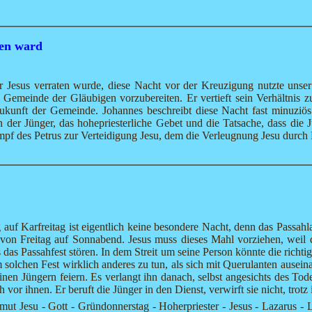
ten ward
 Jesus verraten wurde, diese Nacht vor der Kreuzigung nutzte unser 
Gemeinde der Gläubigen vorzubereiten. Er vertieft sein Verhältnis zu
 Zukunft der Gemeinde. Johannes beschreibt diese Nacht fast minuzi
n der Jünger, das hohepriesterliche Gebet und die Tatsache, dass di
f des Petrus zur Verteidigung Jesu, dem die Verleugnung Jesu durch P
f Karfreitag ist eigentlich keine besondere Nacht, denn das Passahla
von Freitag auf Sonnabend. Jesus muss dieses Mahl vorziehen, weil di
s Passahfest stören. In dem Streit um seine Person könnte die richt
nem solchen Fest wirklich anderes zu tun, als sich mit Querulanten ausein
nen Jüngern feiern. Es verlangt ihn danach, selbst angesichts des To
vor ihnen. Er beruft die Jünger in den Dienst, verwirft sie nicht, trotz i
ut Jesu - Gott - Gründonnerstag - Hoherpriester - Jesus - Lazarus - 