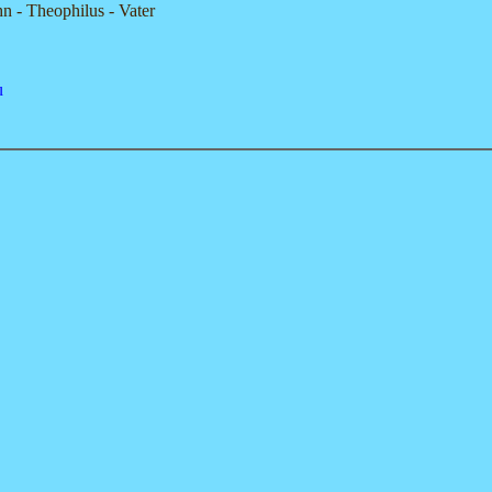
hn - Theophilus - Vater
u