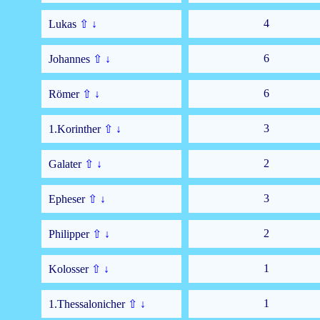
4
Lukas
⇧
↓
6
Johannes
⇧
↓
6
Römer
⇧
↓
3
1.Korinther
⇧
↓
2
Galater
⇧
↓
3
Epheser
⇧
↓
2
Philipper
⇧
↓
1
Kolosser
⇧
↓
1
1.Thessalonicher
⇧
↓