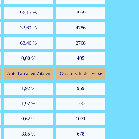
96,15 %
7959
32,69 %
4786
63,46 %
2768
0,00 %
405
Anteil an allen Zitaten
Gesamtzahl der Verse
1,92 %
959
1,92 %
1292
9,62 %
1071
3,85 %
678