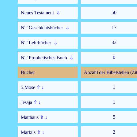
50
Neues Testament
⇩
17
NT Geschichtsbücher
⇩
33
NT Lehrbücher
⇩
0
NT Prophetisches Buch
⇩
Bücher
Anzahl der Bibelstellen (Zit
1
5.Mose
⇧
↓
1
Jesaja
⇧
↓
5
Matthäus
⇧
↓
2
Markus
⇧
↓