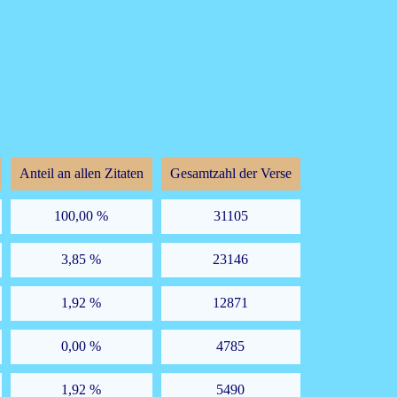
Anteil an allen Zitaten
Gesamtzahl der Verse
100,00 %
31105
3,85 %
23146
1,92 %
12871
0,00 %
4785
1,92 %
5490