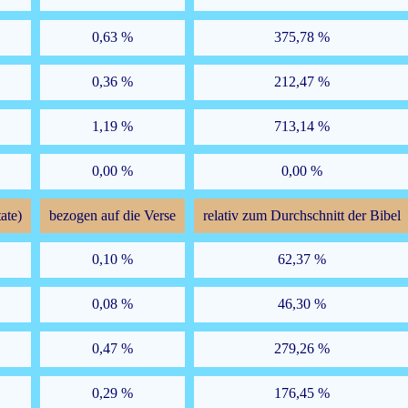
0,63 %
375,78 %
0,36 %
212,47 %
1,19 %
713,14 %
0,00 %
0,00 %
ate)
bezogen auf die Verse
relativ zum Durchschnitt der Bibel
0,10 %
62,37 %
0,08 %
46,30 %
0,47 %
279,26 %
0,29 %
176,45 %