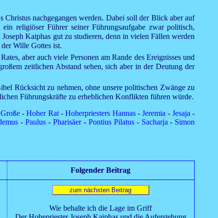
s Christus nachgegangen werden. Dabei soll der Blick aber auf
in religiöser Führer seiner Führungsaufgabe zwar politisch,
 Joseph Kaiphas gut zu studieren, denn in vielen Fällen werden
er Wille Gottes ist.
Rates, aber auch viele Personen am Rande des Ereignisses und
großem zeitlichen Abstand sehen, sich aber in der Deutung der
 Bibel Rücksicht zu nehmen, ohne unsere politischen Zwänge zu
ichen Führungskräfte zu erheblichen Konflikten führen würde.
 Große
-
Hoher Rat
-
Hoherpriesters Hannas
-
Jeremia
-
Jesaja
-
demus
-
Paulus
-
Pharisäer
-
Pontius Pilatus
-
Sacharja
-
Simon
Folgender Beitrag
Wie behalte ich die Lage im Griff
Der Hohepriester Joseph Kaiphas und die Auferstehung