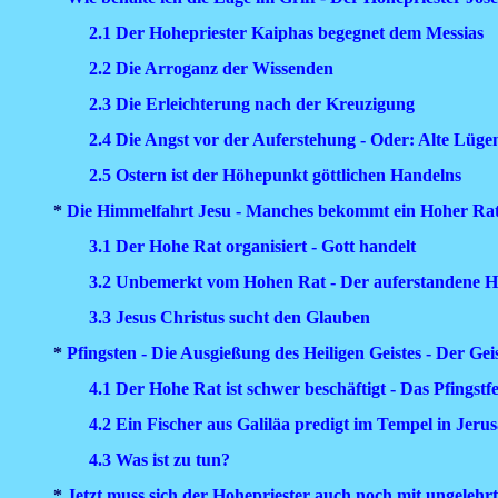
2.1 Der Hohepriester Kaiphas begegnet dem Messias
2.2 Die Arroganz der Wissenden
2.3 Die Erleichterung nach der Kreuzigung
2.4 Die Angst vor der Auferstehung - Oder: Alte Lüg
2.5 Ostern ist der Höhepunkt göttlichen Handelns
*
Die Himmelfahrt Jesu - Manches bekommt ein Hoher Rat 
3.1 Der Hohe Rat organisiert - Gott handelt
3.2 Unbemerkt vom Hohen Rat - Der auferstandene Her
3.3 Jesus Christus sucht den Glauben
*
Pfingsten - Die Ausgießung des Heiligen Geistes - Der Ge
4.1 Der Hohe Rat ist schwer beschäftigt - Das Pfingstf
4.2 Ein Fischer aus Galiläa predigt im Tempel in Jer
4.3 Was ist zu tun?
*
Jetzt muss sich der Hohepriester auch noch mit ungele