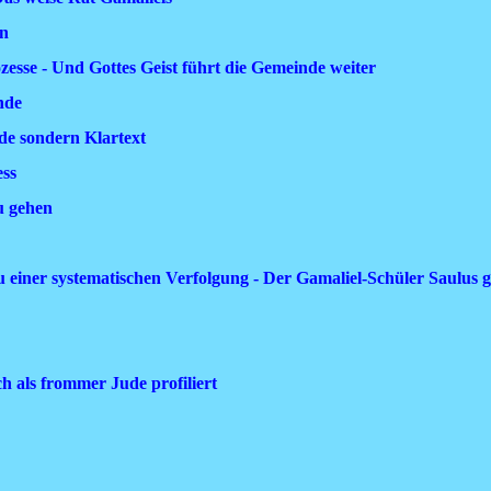
rn
ozesse - Und Gottes Geist führt die Gemeinde weiter
nde
ede sondern Klartext
ess
zu gehen
 einer systematischen Verfolgung - Der Gamaliel-Schüler Saulus gr
ch als frommer Jude profiliert