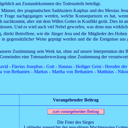
aßgeblich am Zustandekommen des Todesurteils beteiligt.
den Männer, des pragmatischen Sadduzäers Kaiphas und des Messias Jesu
der Frage nachgegangen werden, welche Konsequenzen es hat, wenn e
h nachkommt, aber mit dem Willen Gottes in Konflikt gerät. Dies ist an
lossen. Und es wird auch viel Nebel geworfen, was denn nun wirklich d
, direkt Betroffene, wie die Jünger
Jesu
und die Mitglieder des Hohen 
e in gegensätzlicher Weise geprägt werden und die die Ereignisse aus 
unsere Zustimmung sein Werk tut, ohne auf unsere Interpretation der
nd Gemeinden eine Totenauferweckung ohne Zustimmung der verantwortl
avid
-
Flavius Josephus
-
Gott
-
Hannas
-
Heiliger Geist
-
Herodes der
a von Bethanien
-
Markus
-
Martha von Bethanien
-
Matthäus
-
Niko
Vorangehender Beitrag
Die Feier des Sieges
Loblieder angesichts der gewaltigen Machterweise Gottes