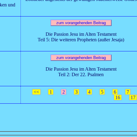
rken und
Die Passion Jesu im Alten Testament
Teil 5: Die weiteren Propheten (außer Jesaja)
Die Passion Jesu im Alten Testament
Teil 2: Der 22. Psalmen
<<
1
2
3
4
5
6
7
16
17