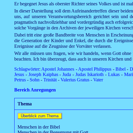
Er begegnet Jesus als oberster Richter seines Volkes und ist m
In dieser Darstellung soll dem Aufeinandertreffen dieser bei
uns, auf unseren Verantwortungsbereich gerichtet sein und 
pragmatisch nachvollziehbar und vordergründig auch erfolgreic
solche Vorgänge in den Archiven der jeweiligen Kirchen versch
Dabei tritt eine große Bandbreite von Menschen in Erscheinung
die Generation der Kinder und Enkel, die durch die Ereigniss
Ereignisse auf die Zeugnisse der Vorväter verlassen.
Wir alle müssen uns fragen, wie wir handeln, wenn Gott ohne 
beachten. Ich bin überzeugt, dass auch in unseren Kirchen u
Schlagwörter
:
Apostel Johannes
-
Apostel Philippus
-
Bibel
-
D
Jesus
-
Joseph Kaiphas
-
Juda
-
Judas Iskarioth
-
Lukas
-
Mari
Petrus
-
Sohn
-
Trinität
-
Valerius Gratus
-
Vater
Bereich Anregungen
Thema
Menschen in der Bibel
Menschen in der Begegnung mit Gott