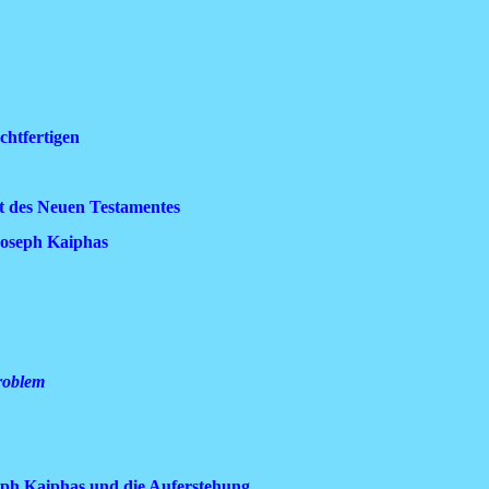
chtfertigen
t des Neuen Testamentes
Joseph Kaiphas
Problem
seph Kaiphas und die Auferstehung