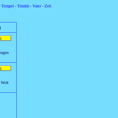
-
Tempel
-
Trinität
-
Vater
-
Zeit
g
Zeugen
e Welt