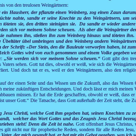
nis von den treulosen Weingärtnern:
 ein Hausherr, der pflanzte einen Weinberg, zog einen Zaun darum,
Früchte nahte, sandte er seine Knechte zu den Weingärtnern, um 
 töteten sie, den dritten steinigten sie. Da sandte er wieder ander
rden sich vor meinem Sohne scheuen. Als aber die Weingärtner den
sie nahmen ihn, stießen ihn zum Weinberg hinaus und töteten ih
 Übeltäter übel umbringen und den Weinberg andern Weingärtnern 
n der Schrift: «Der Stein, den die Bauleute verworfen haben, ist zu
ich Gottes wird von euch genommen und einem Volke gegeben wer
r:
„Sie werden sich vor meinem Sohne scheuen.“
Gott gibt den tr
 Vaters sehen. Gott tut dies, obwohl er weiß, wie sich die Weingärtne
iert. Und doch tut er es, weil er den Weingärtnern, also den religiö
t auf der einen Seite und das Wissen um die Zukunft, also das Wissen
ch meine zukünftigen Entscheidungen. Und doch lässt er mich meinen 
 abbauen müssen. Er hat die Erde geschaffen, obwohl er weiß, dass e
 ist unser Gott.“ Die Tatsache, dass Gott außerhalb der Zeit steht, die 
 Jesu Christi, welche Gott ihm gegeben hat, seinen Knechten zu ze
t, welcher das Wort Gottes und das Zeugnis Jesu Christi bezeugt ha
ieben steht! Denn die Zeit ist nahe.
Gott offenbart Jesus Christus,
es gilt nicht nur für prophetische Reden, sondern für alle Reden Jesu
 Vater, der mich gesandt hat, er hat mir ein Gebot gegeben, was ich 