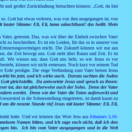
cht und großer Zurückhaltung betrachten können: „Gott, du bist
st so. Gott hat etwas verloren, was von ihm ausgegangen ist, von
 lauter Stimme: Eli, Eli, lama sabachthani! das heißt: Mein
Vater, getrennt. Das, was wir über die Einheit zwischen Vater
t zu beschreiben. Es ist ein Leiden, für das es in unserer von
 Erinnerungsvermögen reicht. Die Zukunft können wir nur aus
en, die Zeit bewegt uns. Gott steht über Raum und Zeit. Er ist
ft. Wir wissen nur, dass Gott uns liebt, so wie Jesus es vor
ung besteht, können wir nicht ermessen. Noch kurz vor seinem Tod
 der Erde predigte. Die enge Verbindung zum Vater betont Jesus
wirkt bis jetzt, und ich wirke auch. Darum suchten die Juden
 Gott gleichstellte. Da antwortete Jesus und sprach zu ihnen:
eser tut, das tut gleicherweise auch der Sohn. Denn der Vater
rwundern werdet. Denn wie der Vater die Toten auferweckt und
Kreuzestod in die Sohnesstellung eingetreten, ist damit kaum zu
 um die neunte Stunde rief Jesus mit lauter Stimme: Eli, Eli,
inität hatte. Und wir können das Wort Jesu aus
Johannes 3,16-
 meinem Namen bitten, und ich sage euch nicht, daß ich den
egangen bin. Ich bin vom Vater ausgegangen und in die Welt