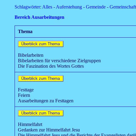
Schlagwörter
:
Alles
-
Auferstehung
-
Gemeinde
-
Gemeinschaft
Bereich Ausarbeitungen
Thema
Bibelarbeiten
Bibelarbeiten für verschiedene Zielgruppen
Die Faszination des Wortes Gottes
Festtage
Feiern
Ausarbeitungen zu Festtagen
Himmelfahrt
Gedanken zur Himmelfahrt Jesu
Die Himmelfahrt Jesu und die Berichte der Evangelisten darü