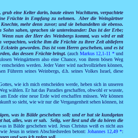
 grub eine Kelter darin, baute einen Wachtturm, verpachtete
seine Früchte in Empfang zu nehmen. Aber die Weingärtner
e Knechte, mehr denn zuvor; und sie behandelten sie ebenso.
 Sohn sahen, sprachen sie untereinander: Das ist der Erbe;
n. Wenn nun der Herr des Weinbergs kommt, was wird er mit
verpachten, welche ihm die Früchte zu ihrer Zeit abliefern
m Eckstein geworden. Das ist vom Herrn geschehen, und es ist
den, das dessen Früchte bringt.
(auch
Markus 12,1-11
*
und
eulosen Weingärtnern also eine Chance, von ihrem bösen Weg
r entscheiden werden. Jeder Vater wird nachvollziehen können,
sen Führern seines Weinbergs, d.h. seines Volkes Israel, diese
 Gottes, wie ich mich entscheiden werde, heben sich in unseren
Weg wählen. Er hat das Paradies geschaffen, obwohl er wusste,
r am Ende eine neue Erde wird erschaffen müssen. Wir können
Zukunft so sieht, wie wir nur die Vergangenheit sehen können, ist
igen, was in Bälde geschehen soll; und er hat sie kundgetan
t, alles, was er sah. Selig, wer liest und die da hören die
 was in Bälde geschehen wird. Jesus Christus weiß es nicht aus
, wie Jesus in seinen Abschiedsreden betont:
Johannes 12,49
*
:
sagen und was ich reden soll.