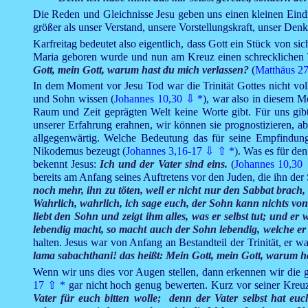
Die Reden und Gleichnisse Jesu geben uns einen kleinen Eindru
größer als unser Verstand, unsere Vorstellungskraft, unser Den
Karfreitag bedeutet also eigentlich, dass Gott ein Stück von si
Maria geboren wurde und nun am Kreuz einen schrecklichen T
Gott, mein Gott, warum hast du mich verlassen?
(
Matthäus 27
In dem Moment vor Jesu Tod war die Trinität Gottes nicht vol
und Sohn wissen (
Johannes 10,30
⇩
*
), war also in diesem M
Raum und Zeit geprägten Welt keine Worte gibt. Für uns gib
unserer Erfahrung erahnen, wir können sie prognostizieren, ab
allgegenwärtig. Welche Bedeutung das für seine Empfindungen
Nikodemus bezeugt (
Johannes 3,16-17
⇩
⇧
*
). Was es für de
bekennt Jesus:
Ich und der Vater sind eins.
(
Johannes 10,30
bereits am Anfang seines Auftretens vor den Juden, die ihn d
noch mehr, ihn zu töten, weil er nicht nur den Sabbat brach,
Wahrlich, wahrlich, ich sage euch, der Sohn kann nichts von 
liebt den Sohn und zeigt ihm alles, was er selbst tut; und 
lebendig macht, so macht auch der Sohn lebendig, welche er 
halten. Jesus war von Anfang an Bestandteil der Trinität, er w
lama sabachthani! das heißt: Mein Gott, mein Gott, warum h
Wenn wir uns dies vor Augen stellen, dann erkennen wir die 
17
⇧
*
gar nicht hoch genug bewerten. Kurz vor seiner Kreuz
Vater für euch bitten wolle; denn der Vater selbst hat eu