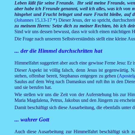
Leben läßt für seine Freunde. Ihr seid meine Freunde, wenn
aber habe ich Freunde genannt, weil ich alles, was ich von 
hingehet und Frucht bringet und eure Frucht bleibe, auf d
(
Johannes 15,13-17
*
) Dieser Jesus, der so spricht, durchsch
zu meinem Herrn: Setze dich zu meiner Rechten, bis ich de
Sind wir uns dessen bewusst, dass wir solch einen mächtigen 
Die Frage nach unserem Selbstverständnis stellt eine kleine Au
... der die Himmel durchschritten hat
Himmelfahrt suggeriert aber auch eine gewisse Ferne Jesu: Er i
Dieser Aspekt ist völlig falsch, denn Jesus ist gegenwärtig
stehen, offenbar bereit, Stephanus entgegen zu gehen (
Apostelg
Saulus auf dem Weg nach Damaskus und ruft ihn in den Dienst
und sie berufen hat.
Wie stellen wir uns die Zeit von der Auferstehung bis zur Hi
Maria Magdalena, Petrus, Jakobus und den Jüngern zu erschein
Damit beschäftigt sich diese Ausarbeitung, die ebenfalls unter d
... wahrer Gott
Auch diese Ausarbeitung zur Himmelfahrt beschäftigt sich 