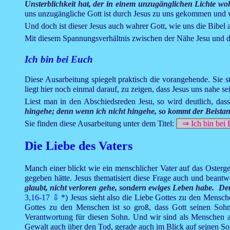
Unsterblichkeit hat, der in einem unzugänglichen Lichte 
uns unzugängliche Gott ist durch Jesus zu uns gekommen und wo
Und doch ist dieser Jesus auch wahrer Gott, wie uns die Bibel a
Mit diesem Spannungsverhältnis zwischen der Nähe Jesu und der 
Ich bin bei Euch
Diese Ausarbeitung spiegelt praktisch die vorangehende. Sie s
liegt hier noch einmal darauf, zu zeigen, dass Jesus uns nahe se
Liest man in den Abschiedsreden Jesu, so wird deutlich, das
hingehe; denn wenn ich nicht hingehe, so kommt der Beistan
Sie finden diese Ausarbeitung unter dem Titel:
⇒ Ich bin bei
Die Liebe des Vaters
Manch einer blickt wie ein menschlicher Vater auf das Osterg
gegeben hätte. Jesus thematisiert diese Frage auch und beant
glaubt, nicht verloren gehe, sondern ewiges Leben habe. Denn
3,16-17
⇩
*
) Jesus sieht also die Liebe Gottes zu den Mensc
Gottes zu den Menschen ist so groß, dass Gott seinen Sohn
Verantwortung für diesen Sohn. Und wir sind als Menschen au
Gewalt auch über den Tod, gerade auch im Blick auf seinen Sohn