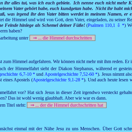
 ihr alles tut, was ich euch gebiete. Ich nenne euch nicht mehr K
meinem Vater gehört habe, euch kundgetan habe. Nicht ihr habt mich
aß, was irgend ihr den Vater bitten werdet in meinem Namen, er es
reitet die Himmel und wird von Gott, dem Vater, eingeladen, zu seiner 
ine Feinde hinlege als Schemel deiner Füße!
(
Psalmen 110,1
⇩
*
) W
Herrn haben?
sarbeitung unter
⇒ ... die Himmel durchschritten
st zum Himmel aufgefahren. Wir können nicht mehr mit ihm reden. Er ist
. Nach der Himmelfahrt sieht der Diakon Stephanus, während er gestei
eschichte 6,7-10
*
und
Apostelgeschichte 7,52-60
*
). Jesus nimmt als
 eines Apostels (
Apostelgeschichte 9,1-28
*
). Und auch heute lesen 
mmelfahrt vor? Hat sich Jesus in dieser Zeit irgendwo versteckt gehal
en? Das ist wohl wenig glaubhaft. Aber wie war es dann.
em Titel steht:
⇒ ... der die Himmel durchschritten hat
zunächst einmal mit der Nähe Jesu zu uns Menschen. Über Gott schr