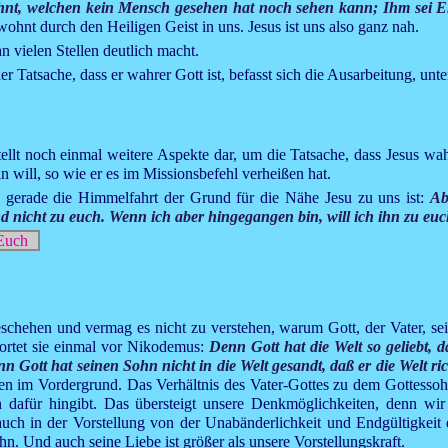
wohnt, welchen kein Mensch gesehen hat noch sehen kann; Ihm sei
hnt durch den Heiligen Geist in uns. Jesus ist uns also ganz nah.
n vielen Stellen deutlich macht.
Tatsache, dass er wahrer Gott ist, befasst sich die Ausarbeitung, unte
tellt noch einmal weitere Aspekte dar, um die Tatsache, dass Jesus wah
in will, so wie er es im Missionsbefehl verheißen hat.
s gerade die Himmelfahrt der Grund für die Nähe Jesu zu uns ist:
Ab
d nicht zu euch. Wenn ich aber hingegangen bin, will ich ihn zu eu
 Euch
eschehen und vermag es nicht zu verstehen, warum Gott, der Vater, sei
wortet sie einmal vor Nikodemus:
Denn Gott hat die Welt so geliebt, 
 Gott hat seinen Sohn nicht in die Welt gesandt, daß er die Welt ric
hen im Vordergrund. Das Verhältnis des Vater-Gottes zu dem Gottesso
 dafür hingibt. Das übersteigt unsere Denkmöglichkeiten, denn w
ch in der Vorstellung von der Unabänderlichkeit und Endgültigkeit de
. Und auch seine Liebe ist größer als unsere Vorstellungskraft.