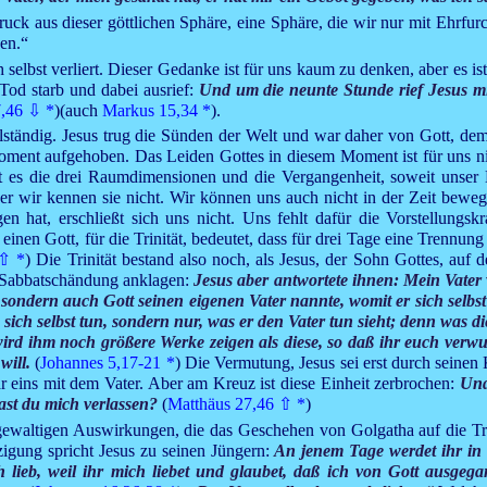
ck aus dieser göttlichen Sphäre, eine Sphäre, die wir nur mit Ehrfur
ken.“
ch selbst verliert. Dieser Gedanke ist für uns kaum zu denken, aber es i
od starb und dabei ausrief:
Und um die neunte Stunde rief Jesus mit
,46
⇩
*
)(auch
Markus 15,34
*
).
lständig. Jesus trug die Sünden der Welt und war daher von Gott, dem 
oment aufgehoben. Das Leiden Gottes in diesem Moment ist für uns nich
t es die drei Raumdimensionen und die Vergangenheit, soweit unser
er wir kennen sie nicht. Wir können uns auch nicht in der Zeit beweg
 hat, erschließt sich uns nicht. Uns fehlt dafür die Vorstellungskra
n einen Gott, für die Trinität, bedeutet, dass für drei Tage eine Trenn
⇧
*
) Die Trinität bestand also noch, als Jesus, der Sohn Gottes, auf
er Sabbatschändung anklagen:
Jesus aber antwortete ihnen: Mein Vater 
 sondern auch Gott seinen eigenen Vater nannte, womit er sich selbst
sich selbst tun, sondern nur, was er den Vater tun sieht; denn was di
er wird ihm noch größere Werke zeigen als diese, so daß ihr euch ve
will.
(
Johannes 5,17-21
*
) Die Vermutung, Jesus sei erst durch seinen 
ar eins mit dem Vater. Aber am Kreuz ist diese Einheit zerbrochen:
Und
ast du mich verlassen?
(
Matthäus 27,46
⇧
*
)
gewaltigen Auswirkungen, die das Geschehen von Golgatha auf die Tr
igung spricht Jesus zu seinen Jüngern:
An jenem Tage werdet ihr in
ch lieb, weil ihr mich liebet und glaubet, daß ich von Gott ausg