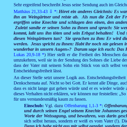
Sehr ergreifend beschreibt Jesus seine Sendung auch im Gleich
Matthäus 21,33-43
⇩
*
:
Höret ein anderes Gleichnis: Es war
ihn an Weingärtner und reiste ab. Als nun die Zeit der 
ergriffen seine Knechte und schlugen den einen, den andern
Zuletzt sandte er seinen Sohn zu ihnen und sprach: Sie we
kommt, laßt uns ihn töten und sein Erbgut behalten! Und 
diesen Weingärtnern tun? Sie sprachen zu ihm: Er wird die
werden. Jesus spricht zu ihnen: Habt ihr noch nie gelesen i
wunderbar in unsern Augen»? Darum sage ich euch: Das Re
Lukas 20,9-18
*
) Hier stellt er die Freiheit des Menschen da
umzukehren, weil sie in der Sendung des Sohnes die Liebe des
dass der Vater mit seinem Sohn ein Stück von sich selbst verl
Entscheidungsfreiheit lässt.
An dieser Stelle setzt unsere Logik aus. Entscheidungsfreihei
Denkschemata auf. Nicht so bei Gott. Er kennt alle Dinge, au
dass es nicht lange gut gehen würde und er es wieder würde
dieses Verhalten nicht erklären, wir können nur feststellen: „So
für uns verstandesmäßig kaum zu fassen.
Einschub:
Vgl. dazu
Offenbarung 1,1-3
*
:
Offenbarung
und durch seinen Engel seinem Knechte Johannes gesand
Worte der Weissagung, und bewahren, was darin geschr
sich selbst heraus, sondern er weiß es vom Vater (!). Di
Denn ich habe nicht aus mir selbst geredet, sondern der