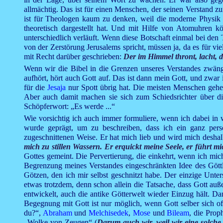
allmächtig. Das ist für einen Menschen, der seinen Verstand z
ist für Theologen kaum zu denken, weil die moderne Physik fü
theoretisch dargestellt hat. Und mit Hilfe von Atomuhren 
unterschiedlich verläuft. Wenn diese Botschaft einmal bei de
von der Zerstörung Jerusalems spricht, müssen ja, da es für v
mit Recht darüber geschrieben:
Der im Himmel thront, lacht, 
Wenn wir die Bibel in die Grenzen unseres Verstandes zwängen
aufhört, hört auch Gott auf. Das ist dann mein Gott, und zwar 
für die
Jesaja
nur Spott übrig hat. Die meisten Menschen gehen 
Aber auch damit machen sie sich zum Schiedsrichter über d
Schöpferwort: „Es werde ...“
Wie vorsichtig ich auch immer formuliere, wenn ich dabei in
wurde geprägt, um zu beschreiben, dass ich ein ganz persö
zugeschnittenen Weise. Er hat mich lieb und wird mich desha
mich zu stillen Wassern. Er erquickt meine Seele, er führt m
Gottes gemeint. Die Pervertierung, die einkehrt, wenn ich mic
Begrenzung meines Verstandes eingeschränkten Idee des Göttli
Götzen, den ich mir selbst geschnitzt habe. Der einzige Unter
etwas trotzdem, denn schon allein die Tatsache, dass Gott auße
entwickelt, auch die antike Götterwelt wieder Einzug hält. 
Begegnung mit Gott ist nur möglich, wenn Gott selber sich of
du?“,
Abraham
und
Melchisedek
,
Mose
und
Bileam
, die Pro
„Wolke von Zeugen“ (
Darum auch wir, weil wir eine solche