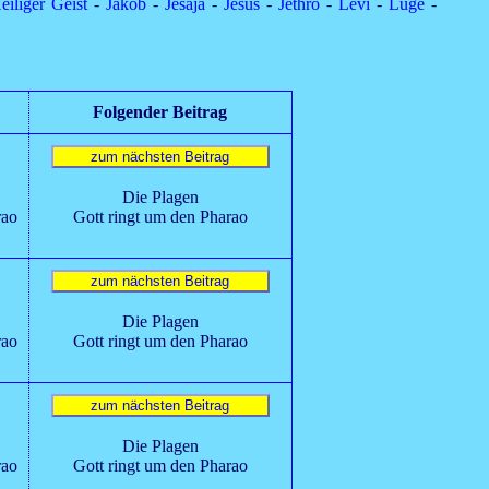
eiliger Geist
-
Jakob
-
Jesaja
-
Jesus
-
Jethro
-
Levi
-
Lüge
-
Folgender Beitrag
Die Plagen
rao
Gott ringt um den Pharao
Die Plagen
rao
Gott ringt um den Pharao
Die Plagen
rao
Gott ringt um den Pharao