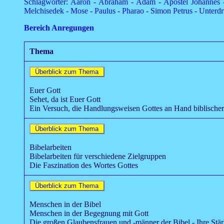
Schlagwörter
:
Aaron
-
Abraham
-
Adam
-
Apostel Johannes
Melchisedek
-
Mose
-
Paulus
-
Pharao
-
Simon Petrus
-
Unterd
Bereich Anregungen
Thema
Euer Gott
Sehet, da ist Euer Gott
Ein Versuch, die Handlungsweisen Gottes an Hand biblischer
Bibelarbeiten
Bibelarbeiten für verschiedene Zielgruppen
Die Faszination des Wortes Gottes
Menschen in der Bibel
Menschen in der Begegnung mit Gott
Die großen Glaubensfrauen und -männer der Bibel - Ihre St