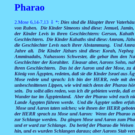
Pharao
2.Mose 6,14-7,13
⇩
*
:
Dies sind die Häupter ihrer Vaterhäu
von Ruben. Die Kinder Simeons sind diese: Jemuel, Jamin,
der Kinder Levis in ihren Geschlechtern: Gerson, Kahath
Geschlechtern. Die Kinder Kahaths sind diese: Amram, Jizha
die Geschlechter Levis nach ihrer Abstammung. Und Amr
Jahre alt. Die Kinder Jizhars sind diese: Korah, Nepheg
Amminadabs, Nahassons Schwester, die gebar ihm den Nad
Geschlechter der Korahiter. Eleasar aber, Aarons Sohn, nah
ihren Geschlechtern. Das ist der Aaron und der Mose, zu 
König von Ägypten, redeten, daß sie die Kinder Israel au
Mose redete und sprach: Ich bin der HERR, rede mit de
unbeschnittenen Lippen, wie wird mich denn der Pharao hör
sein. Du sollst alles reden, was ich dir gebieten werde, daß
Wunder tue im Ägyptenland. Aber der Pharao wird euch nich
Lande Ägypten führen werde. Und die Ägypter sollen erfah
Mose und Aaron taten solches; wie ihnen der HERR geboten h
der HERR sprach zu Mose und Aaron: Wenn der Pharao zu eu
zur Schlange werden. Da gingen Mose und Aaron zum Pharao
und er ward zur Schlange. Da berief der Pharao die Weisen 
hin, und es wurden Schlangen daraus; aber Aarons Stab versc