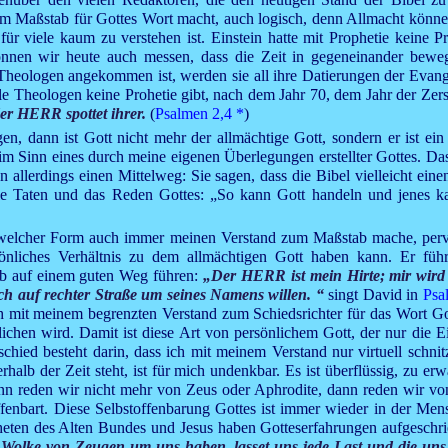
um Maßstab für Gottes Wort macht, auch logisch, denn Allmacht können
r viele kaum zu verstehen ist. Einstein hatte mit Prophetie keine Pro
können wir heute auch messen, dass die Zeit in gegeneinander bewe
n Theologen angekommen ist, werden sie all ihre Datierungen der Eva
iele Theologen keine Prohetie gibt, nach dem Jahr 70, dem Jahr der Zer
der HERR spottet ihrer.
(
Psalmen 2,4
*
)
, dann ist Gott nicht mehr der allmächtige Gott, sondern er ist ein
im Sinn eines durch meine eigenen Überlegungen erstellter Gottes. Das i
allerdings einen Mittelweg: Sie sagen, dass die Bibel vielleicht einen
ie Taten und das Reden Gottes: „So kann Gott handeln und jenes ka
 welcher Form auch immer meinen Verstand zum Maßstab mache, pervert
nliches Verhältnis zu dem allmächtigen Gott haben kann. Er führt
lb auf einem guten Weg führen:
„Der HERR ist mein Hirte; mir wird
ich auf rechter Straße um seines Namens willen. “
singt David in
Psa
h mit meinem begrenzten Verstand zum Schiedsrichter für das Wort Got
chen wird. Damit ist diese Art von persönlichem Gott, der nur die Ei
schied besteht darin, dass ich mit meinem Verstand nur virtuell schni
rhalb der Zeit steht, ist für mich undenkbar. Es ist überflüssig, zu er
Dann reden wir nicht mehr von Zeus oder Aphrodite, dann reden wir v
fenbart. Diese Selbstoffenbarung Gottes ist immer wieder in der Mens
pheten des Alten Bundes und
Jesus
haben Gotteserfahrungen aufgeschrie
 Wolke von Zeugen um uns haben, lasset uns jede Last und die uns