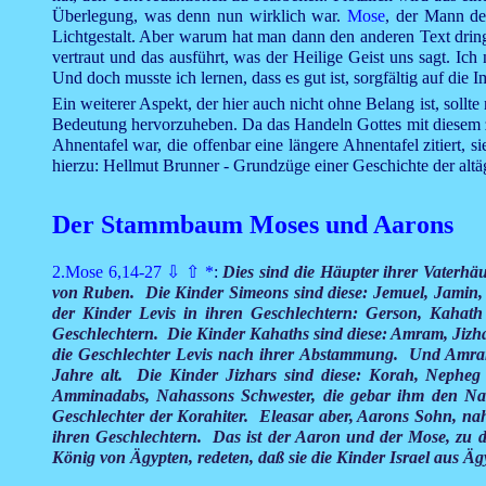
Überlegung, was denn nun wirklich war.
Mose
, der Mann d
Lichtgestalt. Aber warum hat man dann den anderen Text drin
vertraut und das ausführt, was der Heilige Geist uns sagt. I
Und doch musste ich lernen, dass es gut ist, sorgfältig auf die 
Ein weiterer Aspekt, der hier auch nicht ohne Belang ist, soll
Bedeutung hervorzuheben. Da das Handeln Gottes mit diesem
Ahnentafel war, die offenbar eine längere Ahnentafel zitiert, 
hierzu: Hellmut Brunner - Grundzüge einer Geschichte der altäg
Der Stammbaum Moses und Aarons
2.Mose 6,14-27
⇩
⇧
*
:
Dies sind die Häupter ihrer Vaterhä
von Ruben. Die Kinder Simeons sind diese: Jemuel, Jamin,
der Kinder Levis in ihren Geschlechtern: Gerson, Kahath
Geschlechtern. Die Kinder Kahaths sind diese: Amram, Jizha
die Geschlechter Levis nach ihrer Abstammung. Und Amr
Jahre alt. Die Kinder Jizhars sind diese: Korah, Nepheg
Amminadabs, Nahassons Schwester, die gebar ihm den Nad
Geschlechter der Korahiter. Eleasar aber, Aarons Sohn, nah
ihren Geschlechtern. Das ist der Aaron und der Mose, zu 
König von Ägypten, redeten, daß sie die Kinder Israel aus 