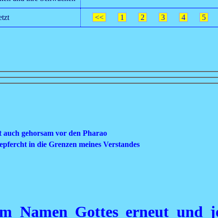
tzt
<<
1
2
3
4
5
zt auch gehorsam vor den Pharao
epfercht in die Grenzen meines Verstandes
im Namen Gottes erneut und j