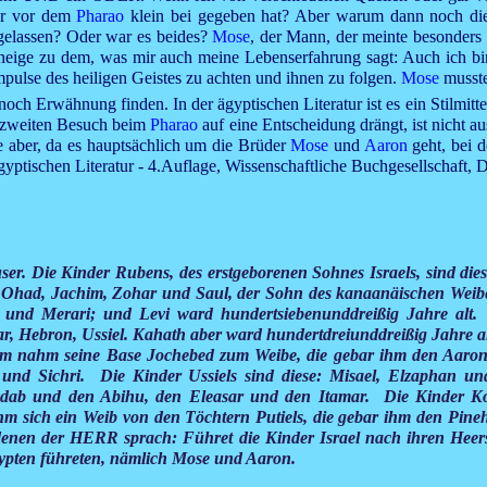
er vor dem
Pharao
klein bei gegeben hat? Aber warum dann noch di
gelassen? Oder war es beides?
Mose
, der Mann, der meinte besonders 
ch neige zu dem, was mir auch meine Lebenserfahrung sagt: Auch ich bi
Impulse des heiligen Geistes zu achten und ihnen zu folgen.
Mose
musste
te noch Erwähnung finden. In der ägyptischen Literatur ist es ein Stil
 zweiten Besuch beim
Pharao
auf eine Entscheidung drängt, ist nicht 
sie aber, da es hauptsächlich um die Brüder
Mose
und
Aaron
geht, bei 
yptischen Literatur - 4.Auflage, Wissenschaftliche Buchgesellschaft, 
user. Die Kinder Rubens, des erstgeborenen Sohnes Israels, sind di
 Ohad, Jachim, Zohar und Saul, der Sohn des kanaanäischen Weibe
 und Merari; und Levi ward hundertsiebenunddreißig Jahre alt.
r, Hebron, Ussiel. Kahath aber ward hundertdreiunddreißig Jahre al
am nahm seine Base Jochebed zum Weibe, die gebar ihm den Aaro
 und Sichri. Die Kinder Ussiels sind diese: Misael, Elzaphan u
ab und den Abihu, den Eleasar und den Itamar. Die Kinder Kora
m sich ein Weib von den Töchtern Putiels, die gebar ihm den Pine
denen der HERR sprach: Führet die Kinder Israel nach ihren Heer
Ägypten führeten, nämlich Mose und Aaron.