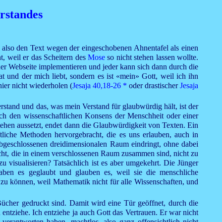
rstandes
n also den Text wegen der eingeschobenen Ahnentafel als einen
t, weil er das Scheitern des
Mose
so nicht stehen lassen wollte.
er Webseite implementieren und jeder kann sich dann durch die
at und der mich liebt, sondern es ist «mein» Gott, weil ich ihn
ier nicht wiederholen (
Jesaja 40,18-26
*
oder drastischer
Jesaja
stand und das, was mein Verstand für glaubwürdig hält, ist der
rch den wissenschaftlichen Konsens der Menschheit oder einer
stehen aussetzt, endet dann die Glaubwürdigkeit von Texten. Ein
tliche Methoden hervorgebracht, die es uns erlauben, auch in
abgeschlossenen dreidimensionalen Raum eindringt, ohne dabei
ht, die in einem verschlossenen Raum zusammen sind, nicht zu
visualisieren? Tatsächlich ist es aber umgekehrt. Die Jünger
ben es geglaubt und glauben es, weil sie die menschliche
 zu können, weil Mathematik nicht für alle Wissenschaften, und
Bücher gedruckt sind. Damit wird eine Tür geöffnet, durch die
 entziehe. Ich entziehe ja auch Gott das Vertrauen. Er war nicht
erantworten haben, machtlos, also ganz offensichtlich nicht