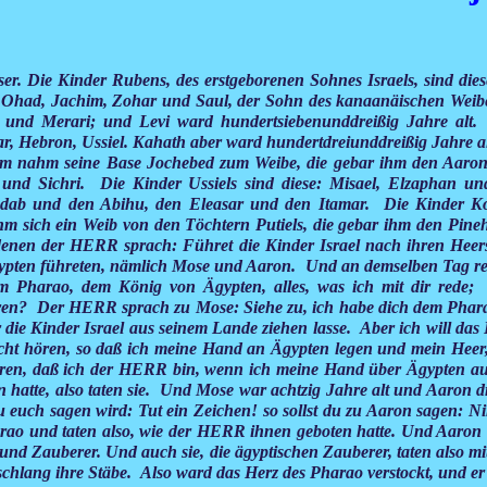
ser. Die Kinder Rubens, des erstgeborenen Sohnes Israels, sind die
 Ohad, Jachim, Zohar und Saul, der Sohn des kanaanäischen Weibe
 und Merari; und Levi ward hundertsiebenunddreißig Jahre alt.
r, Hebron, Ussiel. Kahath aber ward hundertdreiunddreißig Jahre al
am nahm seine Base Jochebed zum Weibe, die gebar ihm den Aaro
 und Sichri. Die Kinder Ussiels sind diese: Misael, Elzaphan u
ab und den Abihu, den Eleasar und den Itamar. Die Kinder Kora
m sich ein Weib von den Töchtern Putiels, die gebar ihm den Pine
denen der HERR sprach: Führet die Kinder Israel nach ihren Heer
s Ägypten führeten, nämlich Mose und Aaron. Und an demselben Tag
m Pharao, dem König von Ägypten, alles, was ich mit dir rede
en? Der HERR sprach zu Mose: Siehe zu, ich habe dich dem Pharao
 er die Kinder Israel aus seinem Lande ziehen lasse. Aber ich will da
t hören, so daß ich meine Hand an Ägypten legen und mein Heer, 
ren, daß ich der HERR bin, wenn ich meine Hand über Ägypten aus
atte, also taten sie. Und Mose war achtzig Jahre alt und Aaron dr
ch sagen wird: Tut ein Zeichen! so sollst du zu Aaron sagen: Nim
 und taten also, wie der HERR ihnen geboten hatte. Und Aaron w
und Zauberer. Und auch sie, die ägyptischen Zauberer, taten also mi
hlang ihre Stäbe. Also ward das Herz des Pharao verstockt, und er 