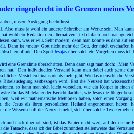
oder eingepfercht in die Grenzen meines Ve
lauben, unsere Auslegung beeinflusst.
 auf. Also muss ja wohl ein anderer Schreiber am Werke sein. Man kan
 hat wohl ein Redaktor den alternativen Text einfach noch nachgereich
lesen kann, was er will. Sehr modern, denn man könnte es dann auf ein
hält. Dann ist «mein» Gott nicht mehr der Gott, der mich erschaffen h
z hübsch empfinde. Den Spott
Jesajas
über solch ein Vorgehen muss ich h
wird eine Grenzlinie überschritten. Denn dann sagt man doch: „Mein Ver
dnen hat.“ Den individuellen Verstand kann man dabei auch gerne du
enschliches Verstehen hinaus nichts mehr gibt. Wo das menschliche Ver
 Bibelauslegung zeitbezogen wird. Erst die Neuzeit hat wissenschaf
onen, so kann man sich leicht vorstellen, wie ein Körper in einen 
äre für das Mittelalter der Bericht darüber, wie
Jesus
die Jünger besuc
ben, weil wir mathematische Methoden haben, solch einen Vorgang zu 
n, die
Jesus
als ihren persönlichen Heiland angenommen haben, ha
r die Wissenschaft der Neuzeit meint, sich über solche Texte erheben
ach und nach überholt sind, ist das Papier nicht wert, auf dem seine 
ur die Tatsache, dass ich der Bibel zumindest stellenweise das Vertrauen
über den vielen Redaktoren, die den heutigen Stand der Bibel zu v