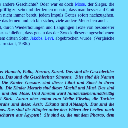
e andere Geschichte? Oder war es doch
Mose,
der Sieger, die
pfiffig zu sein und der lernen musste, dass man besser auf Gott
n nicht immer bereit, jedem Impuls Gottes sofort nachzugehen.
 das lernen und ich bin sicher, viele andere Menschen auch.
mittel, durch Wiederholungen und Längungen Texte von besonderer
auszuschließen, dass genau das der Zweck dieser eingeschobenen
dem dritten Sohn
Jakobs,
Levi,
abgebrochen wurde. (Vergleiche
Darmstadt, 1986.)
ese: Hanoch, Pallu, Hezron, Karmi. Das sind die Geschlechter
s. Das sind die Geschlechter Simeons. Dies sind die Namen
 Die Kinder Gersons sind diese: Libni und Simei in ihren
t. Die Kinder Meraris sind diese: Machli und Musi. Das sind
n und den Mose. Und Amram ward hundertsiebenunddreißig
nd Sitri. Aaron aber nahm zum Weibe Eliseba, die Tochter
hs sind diese: Assir, Elkana und Abiasaph. Das sind die
has. Das sind die Häupter unter den Vätern der Leviten nach
scharen aus Ägypten! Sie sind es, die mit dem Pharao, dem